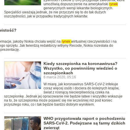
umożliwią dopuszczenie na amerykański
rynek
generycznych wersji lekarstw biologicznych.
Specjaliści uważają jednak, że nie przyczyni się to do tak dużych
oszczędności, jak w przypadku tradycyjnych lekarstw.
wistość?
ormacje, jakoby Nokia chciała wejść na
rynek
wirtualnej rzeczywistości i na
go sprzętu. Jak twierdzą redaktorzy witryny Recode, Nokia rozesłała do
prezentację.
Kiedy szczepionka na koronawirusa?
Wszystko, co powinniśmy wiedzieć o
szczepionkach
6 marca 2020, 05:16
W miarę, jak koronawirus SARS-CoV-2 infekuje
coraz więcej osób i dociera do kolejnych krajów,
świat z rosnącą niecierpliwością czeka na
szczepionkę. Jednak jej opracowanie nie będzie łatwe i wszystko wskazuje
na to, że szczepionka może pojawić się nie wcześniej niż pod koniec
przyszłego roku, co i tak będzie bardzo dobrym wynikiem.
WHO przygotowała raport o pochodzeniu
SARS-CoV-2. Podejrzane są farmy dzikich
zwierząt