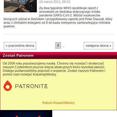
18 marca 2021, 08:52
Za dwa tygodnie WHO opublikuje raport z
wnioskami ze śledztwa dotyczącego źródła
pandemii SARS-CoV-2. Wśród naukowców
biorących udział w śledztwie i przygotowaniu raportu jest Peter Daszak, który
wraz z chińskimi kolegami od 9 lat bada nietoperze zamieszkujące chińskie
jaskinie.
2
…
« poprzednia strona
następna strona »
Zostań Patronem
Od 2006 roku popularyzujemy naukę. Chcemy się rozwijać i dostarczać
naszym Czytelnikom jeszcze więcej atrakcyjnych treści wysokiej jakości.
Dlatego postanowiliśmy poprosić o wsparcie. Zostań naszym Patronem i
pomóż nam rozwijać KopalnięWiedzy.
Patroni KopalniWiedzy