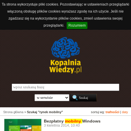
Ta strona wykorzystuje pliki cookies. Pozostawiając w ustawieniach przeglądarki
włączoną obsługę plików cookies wyrażasz zgodę na ich użycie. Jeśli nie
zgadzasz się na wykorzystanie plików cookies, zmień ustawienia swojej
przeglądarki.
Rozumiem
Strona główna
>
Szukaj "rynek mobilny"
sortuj wg:
trafności
|
daty
Bezpłatny
mobilny
Windows
3 kwietnia 2014, 10:40