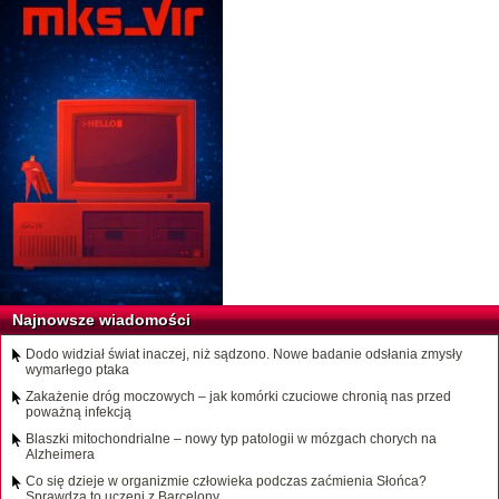
Najnowsze wiadomości
Dodo widział świat inaczej, niż sądzono. Nowe badanie odsłania zmysły
wymarłego ptaka
Zakażenie dróg moczowych – jak komórki czuciowe chronią nas przed
poważną infekcją
Blaszki mitochondrialne – nowy typ patologii w mózgach chorych na
Alzheimera
Co się dzieje w organizmie człowieka podczas zaćmienia Słońca?
Sprawdzą to uczeni z Barcelony