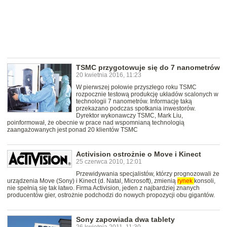
TSMC przygotowuje się do 7 nanometrów
20 kwietnia 2016, 11:23
W pierwszej połowie przyszłego roku TSMC
rozpocznie testową produkcję układów scalonych w
technologii 7 nanometrów. Informację taką
przekazano podczas spotkania inwestorów.
Dyrektor wykonawczy TSMC, Mark Liu,
poinformował, że obecnie w prace nad wspomnianą technologią
zaangażowanych jest ponad 20 klientów TSMC
Activision ostrożnie o Move i Kinect
25 czerwca 2010, 12:01
Przewidywania specjalistów, którzy prognozowali że
urządzenia Move (Sony) i Kinect (d. Natal, Microsoft), zmienią
rynek
konsoli,
nie spełnią się tak łatwo. Firma Activision, jeden z najbardziej znanych
producentów gier, ostrożnie podchodzi do nowych propozycji obu gigantów.
Sony zapowiada dwa tablety