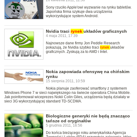
26 kwietnia 2011, 11:30
Sony rzuciło Apple'owi wyzwanie na rynku tabletów.
Japońska firma szykuje dwa urządzenia
wykorzystujące system Android.
Nvidia traci
rynek
układów graficznych
4 maja 2011, 17:39
Najnowsze dane firmy Jon Peddle Research
pokazują, że Nvidia szybko traci
rynek
układów
graficznych. Zyskują za to AMD i Intel.
Nokia zapowiada ofensywę na chińskim
rynku
15 sierpnia 2011, 10:59
Nokia planuje zaoferować smartfony z systemem
Windows Phone 7 w sieci największego na świecie operatora China Mobile.
Jak poinformował wiceprezes Nokii Colin Giles, urządzenia będą działały w
sieci 3G wykorzystującej standard TD-SCDMA.
Biologiczne generyki nie będą znacząco
tańsze od oryginałów
5 grudnia 2011, 16:56
Do końca bieżącego roku amerykańska Agencja
Żywności i Leków (FDA) przygotuje zalecenia, które