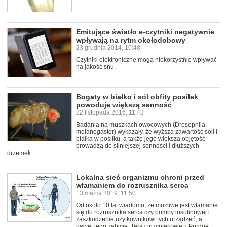
Emitujące światło e-czytniki negatywnie
wpływają na rytm okołodobowy
23 grudnia 2014, 10:48
Czytniki elektroniczne mogą niekorzystnie wpływać
na jakość snu.
Bogaty w białko i sól obfity posiłek
powoduje większą senność
22 listopada 2016, 11:43
Badania na muszkach owocowych (Drosophila
melanogaster) wykazały, że wyższa zawartość soli i
białka w posiłku, a także jego większa objętość
prowadzą do silniejszej senności i dłuższych
drzemek.
Lokalna sieć organizmu chroni przed
włamaniem do rozrusznika serca
13 marca 2019, 11:50
Od około 10 lat wiadomo, że możliwe jest włamanie
się do rozrusznika serca czy pompy insulinowej i
zaszkodzenie użytkownikowi tych urządzeń, a
nawet jego zabicie. Teraz inżynierowie z Purdue