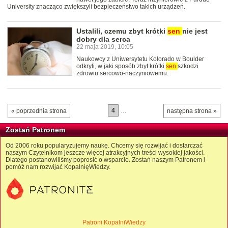
University znacząco zwiększyli bezpieczeństwo takich urządzeń.
Ustalili, czemu zbyt krótki
sen
nie jest
dobry dla serca
22 maja 2019, 10:05
Naukowcy z Uniwersytetu Kolorado w Boulder
odkryli, w jaki sposób zbyt krótki
sen
szkodzi
zdrowiu sercowo-naczyniowemu.
4
…
« poprzednia strona
następna strona »
Zostań Patronem
Od 2006 roku popularyzujemy naukę. Chcemy się rozwijać i dostarczać
naszym Czytelnikom jeszcze więcej atrakcyjnych treści wysokiej jakości.
Dlatego postanowiliśmy poprosić o wsparcie. Zostań naszym Patronem i
pomóż nam rozwijać KopalnięWiedzy.
Patroni KopalniWiedzy