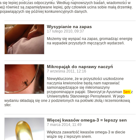
ala się lepiej podczas odpoczynku. Według najnowszych badań, wiadomości w
ej) również są zapamiętywane lepiej, gdy człowiek ucina sobie małą drzemkę.
pojawiających się później konkurencyjnych danych.
Wysypianie na zapas
17 lutego 2010, 09:37
Możemy się wyspać na zapas, gromadząc energię
na wypadek przyszłych męczących wydarzeń.
Mikropająk do naprawy naczyń
7 września 2011, 12:16
Niewykluczone, że w przyszłości uszkodzone
naczynia krwionośne będą nam naprawiać
samonapędzające się mikromaszyny
przypominające pająki. Stworzył je Ayusman
Sen
z
Uniwersytetu Stanowego Pensylwanii. W jego
wydaniu składają się one z podzielonych na połówki złotą i krzemionkową
sfer.
Więcej kwasów omega-3 = lepszy sen
7 marca 2014, 11:49
Większa zawartość kwasów omega-3 w diecie
wiąże się z lepszym snem.