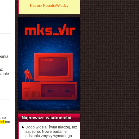
Patroni KopalniWiedzy
eania
aż
tanie
Najnowsze wiadomości
anie
eci
ma
Dodo widział świat inaczej, niż
sądzono. Nowe badanie
odsłania zmysły wymarłego