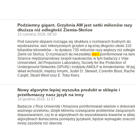
Podziemny gigant. Grzybnia AM jest setki milionów razy
dłuższa niż odległość Ziemia-Słońce
15 czerwca 2026, 09:20
Pod naszymi stopami rozciąga się struktura o rozmiarach trudnych do
wyobrażenia: sieć mikoryzowych grzybni o łącznej długości około 110
biliardów kilometrów – to dystans 735 milionów razy większy niż odległ
Ziemi od Słońca. O rozmiarach tej niezwykłej
sieci
poinformował na łam
Science międzynarodowy zespół naukowców, w tym badaczy z Vrije
Universiteit, Jet Propulsion Laboratory, Society for the Protection of
Underground Networks (SPUN) i instytutu AMOLF w Amsterdamie. W je
skład wchodzili, między innymi, Justin D. Stewart, Corentin Bisot, Rachel
Cargill, Stuart West oraz E. Toby Kiers.
Nowy algorytm lepiej wyszuka produkt w sklepie i
przetłumaczy nasz język na inny
10 grudnia 2019, 11:57
Badacze z Rice University i Amazona poinformowali właśnie o dokonan
ważnego przełomu, dzięki któremu rozwiązanie problemów związanych
dopasowaniem, czy to w algorytmach do wyszukiwania towarów w sklep
algorytmach tłumaczenia pomiędzy językami, będzie wymagało znaczn
mniej zasobów niż obecnie.