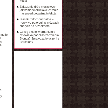
ptaka
Zakażenie dróg moczowych –
jak komórki czuciowe chronią
nas przed poważną infekcją
Blaszki mitochondrialne –
nowy typ patologii w mózgach
chorych na Alzheimera
Co się dzieje w organizmie
u może
człowieka podczas zaćmienia
du,
Słońca? Sprawdzą to uczeni z
ją
Barcelony
e,
m
ą
i
ły