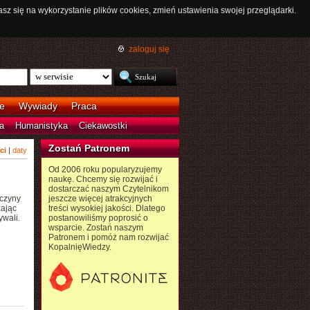
asz się na wykorzystanie plików cookies, zmień ustawienia swojej przeglądarki.
zaloguj się
e
Wywiady
Praca
a
Humanistyka
Ciekawostki
Zostań Patronem
ci
|
daty
Od 2006 roku popularyzujemy
naukę. Chcemy się rozwijać i
dostarczać naszym Czytelnikom
ęczyny
jeszcze więcej atrakcyjnych
zając
treści wysokiej jakości. Dlatego
ywali.
postanowiliśmy poprosić o
wsparcie. Zostań naszym
Patronem i pomóż nam rozwijać
KopalnięWiedzy.