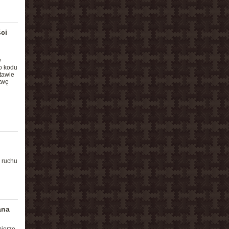
ci
w
o kodu
tawie
twę
 ruchu
ana
mierze