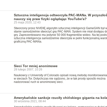
Sztuczna inteligencja odtworzyła PAC-MANa. W przyszłoś
nauczy się praw fizyki oglądając YouTube'a?
25 maja 2020, 12:43
Stworzony przez NVIDIĘ algorytm sztucznej inteligencji GameGAN był 
stanie samodzielnie stworzyć grę PAC-MAN. System nie miał dostępu d
gry. Zaprezentowano mu jedynie 50 000 fragmentów wideo. Na tej pods
sztuczna inteligencja samodzielnie stworzyła w pełni funkcjonalną wars
graficzną PAC-MANa.
Sieci Tor mniej anonimowe
28 lutego 2007, 10:26
Naukowcy z University of Colorado opisali nową metodę monitorowania
w sieciach Tor. Dotychczas nie sądzono, że w tak prosty sposób można
nadzorować ruch w anonimowej sieci.
Amerykańskie sankcje rzuciły chińskiego giganta na kol
30 września 2021, 08:44
Amerykańskie sankcje rzuciły Huawei na kolana, wymuszając w dużej 