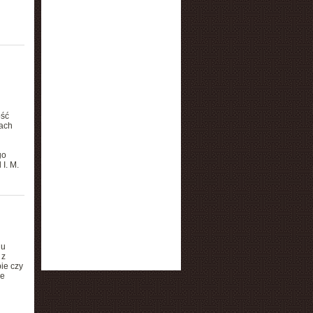
ość
ach
go
 I. M.
iu
 z
ie czy
ie