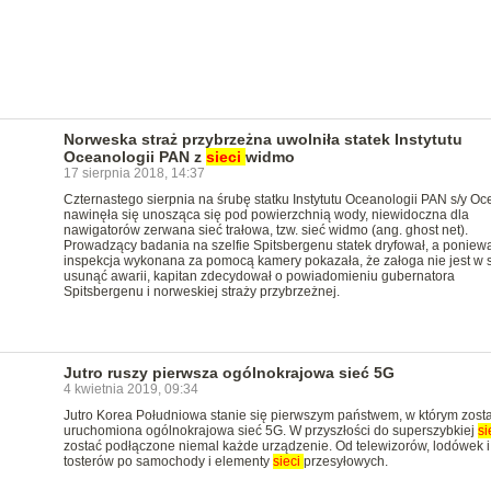
Norweska straż przybrzeżna uwolniła statek Instytutu
Oceanologii PAN z
sieci
widmo
17 sierpnia 2018, 14:37
Czternastego sierpnia na śrubę statku Instytutu Oceanologii PAN s/y Oc
nawinęła się unosząca się pod powierzchnią wody, niewidoczna dla
nawigatorów zerwana sieć trałowa, tzw. sieć widmo (ang. ghost net).
Prowadzący badania na szelfie Spitsbergenu statek dryfował, a poniew
inspekcja wykonana za pomocą kamery pokazała, że załoga nie jest w s
usunąć awarii, kapitan zdecydował o powiadomieniu gubernatora
Spitsbergenu i norweskiej straży przybrzeżnej.
Jutro ruszy pierwsza ogólnokrajowa sieć 5G
4 kwietnia 2019, 09:34
Jutro Korea Południowa stanie się pierwszym państwem, w którym zost
uruchomiona ogólnokrajowa sieć 5G. W przyszłości do superszybkiej
si
zostać podłączone niemal każde urządzenie. Od telewizorów, lodówek i
tosterów po samochody i elementy
sieci
przesyłowych.