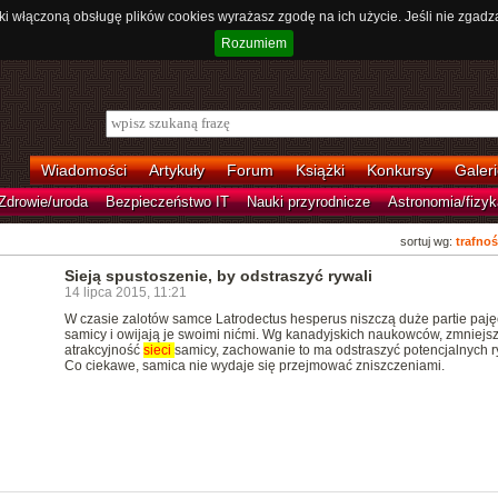
ki włączoną obsługę plików cookies wyrażasz zgodę na ich użycie. Jeśli nie zgadz
Rozumiem
Wiadomości
Artykuły
Forum
Książki
Konkursy
Galeri
Zdrowie/uroda
Bezpieczeństwo IT
Nauki przyrodnicze
Astronomia/fizyk
sortuj wg:
trafnoś
Sieją spustoszenie, by odstraszyć rywali
14 lipca 2015, 11:21
W czasie zalotów samce Latrodectus hesperus niszczą duże partie paj
samicy i owijają je swoimi nićmi. Wg kanadyjskich naukowców, zmniejs
atrakcyjność
sieci
samicy, zachowanie to ma odstraszyć potencjalnych r
Co ciekawe, samica nie wydaje się przejmować zniszczeniami.