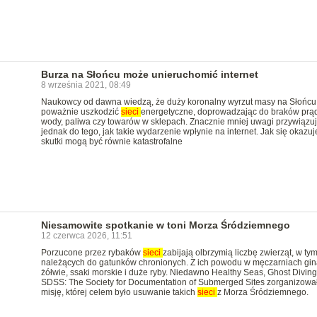
Burza na Słońcu może unieruchomić internet
8 września 2021, 08:49
Naukowcy od dawna wiedzą, że duży koronalny wyrzut masy na Słońc
poważnie uszkodzić
sieci
energetyczne, doprowadzając do braków prą
wody, paliwa czy towarów w sklepach. Znacznie mniej uwagi przywiązu
jednak do tego, jak takie wydarzenie wpłynie na internet. Jak się okazuj
skutki mogą być równie katastrofalne
Niesamowite spotkanie w toni Morza Śródziemnego
12 czerwca 2026, 11:51
Porzucone przez rybaków
sieci
zabijają olbrzymią liczbę zwierząt, w ty
należących do gatunków chronionych. Z ich powodu w męczarniach gin
żółwie, ssaki morskie i duże ryby. Niedawno Healthy Seas, Ghost Diving 
SDSS: The Society for Documentation of Submerged Sites zorganizowa
misję, której celem było usuwanie takich
sieci
z Morza Śródziemnego.