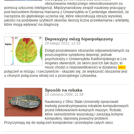
obrazowania medycznego rekonstruowanym za
pomocą sztucznej inteligencji. Międzynarodowy zespół naukowy pracujący
pod kierunkiem Andersa Hansena z Uniwersytetu w Cambridge stwierdził, że
narzędzia do głębokiego uczenia się, które rekonstruują obrazy wysokiej
jakości na podstawie szybkich skanów, tworzą liczne przekłamania i artefakty,
które mogą wpływać na diagnozę.
Depresyjny mózg hiperpołączony
28 lutego 2012, 12:33
Dotąd poszukiwano obszarów odpowiedzialnych za
poszczególne symptomy depresji, jednak
psycholodzy z Uniwersytetu Kalifornijskiego w Los
Angeles stwierdzili, że skoro jest ich tak dużo, to
może chodzi o nieprawidłowości w działaniu
sieci
połączeń w mózgu. I rzeczywiście - okazało się, że większość obszarów jest
u chorych połączona silniej niż u przeciętnego człowieka.
Sposób na robaka
10 czerwca 2008, 11:39
Naukowcy z Ohio State University opracowali
metodę powstrzymywania robaków komputerowych
przed infekowaniem kolejnych maszyn. Robaki,
które samodzielnie wyszukują i zarażają kolejne
komputery, stanowią poważny problem.
Przyczyniają się do wyłączeń komputerów i przestojów całych sieci.