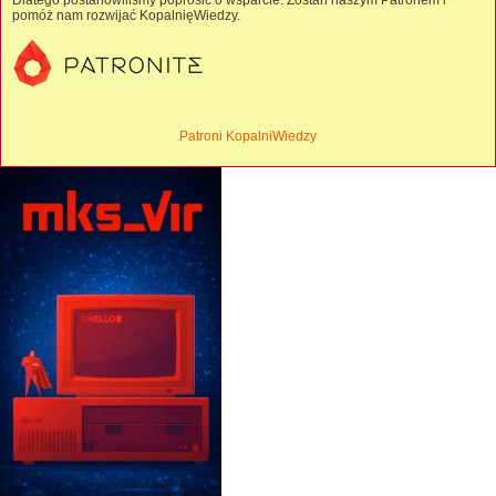
Dlatego postanowiliśmy poprosić o wsparcie. Zostań naszym Patronem i
pomóż nam rozwijać KopalnięWiedzy.
Patroni KopalniWiedzy