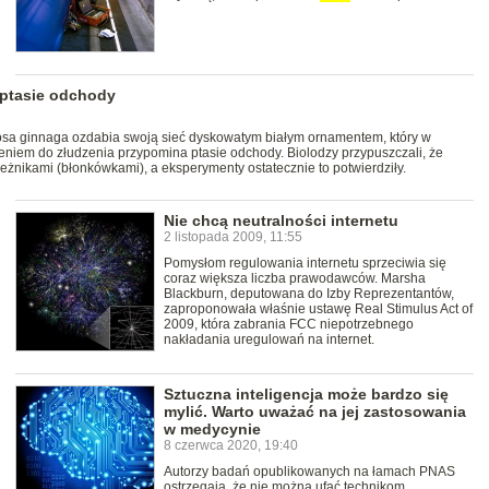
 ptasie odchody
losa ginnaga ozdabia swoją sieć dyskowatym białym ornamentem, który w
niem do złudzenia przypomina ptasie odchody. Biolodzy przypuszczali, że
eżnikami (błonkówkami), a eksperymenty ostatecznie to potwierdziły.
Nie chcą neutralności internetu
2 listopada 2009, 11:55
Pomysłom regulowania internetu sprzeciwia się
coraz większa liczba prawodawców. Marsha
Blackburn, deputowana do Izby Reprezentantów,
zaproponowała właśnie ustawę Real Stimulus Act of
2009, która zabrania FCC niepotrzebnego
nakładania uregulowań na internet.
Sztuczna inteligencja może bardzo się
mylić. Warto uważać na jej zastosowania
w medycynie
8 czerwca 2020, 19:40
Autorzy badań opublikowanych na łamach PNAS
ostrzegają, że nie można ufać technikom