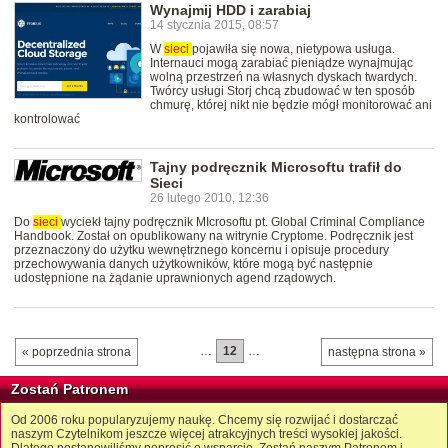
Wynajmij HDD i zarabiaj
14 stycznia 2015, 08:57
W
sieci
pojawiła się nowa, nietypowa usługa.
Internauci mogą zarabiać pieniądze wynajmując
wolną przestrzeń na własnych dyskach twardych.
Twórcy usługi Storj chcą zbudować w ten sposób
chmurę, której nikt nie będzie mógł monitorować ani
kontrolować
Tajny podręcznik Microsoftu trafił do
Sieci
26 lutego 2010, 12:36
Do
sieci
wyciekł tajny podręcznik MIcrosoftu pt. Global Criminal Compliance
Handbook. Został on opublikowany na witrynie Cryptome. Podręcznik jest
przeznaczony do użytku wewnętrznego koncernu i opisuje procedury
przechowywania danych użytkowników, które mogą być następnie
udostępnione na żądanie uprawnionych agend rządowych.
…
12
…
« poprzednia strona
następna strona »
Zostań Patronem
Od 2006 roku popularyzujemy naukę. Chcemy się rozwijać i dostarczać
naszym Czytelnikom jeszcze więcej atrakcyjnych treści wysokiej jakości.