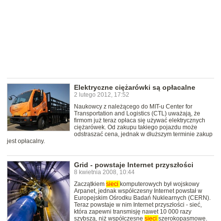
Elektryczne ciężarówki są opłacalne
2 lutego 2012, 17:52
Naukowcy z należącego do MIT-u Center for
Transportation and Logistics (CTL) uważają, że
firmom już teraz opłaca się używać elektrycznych
ciężarówek. Od zakupu takiego pojazdu może
odstraszać cena, jednak w dłuższym terminie zakup
jest opłacalny.
Grid - powstaje Internet przyszłości
8 kwietnia 2008, 10:44
Zaczątkiem
sieci
komputerowych był wojskowy
Arpanet, jednak współczesny Internet powstał w
Europejskim Ośrodku Badań Nuklearnych (CERN).
Teraz powstaje w nim Internet przyszłości - sieć,
która zapewni transmisję nawet 10 000 razy
szybszą, niż współczesne
sieci
szerokopasmowe.