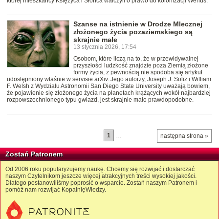
której mieszkańcy Księżyca i Słońca walczyli o prawo do kolonizacji Wenus.
Szanse na istnienie w Drodze Mlecznej
złożonego życia pozaziemskiego są
skrajnie małe
13 stycznia 2026, 17:54
Osobom, które liczą na to, że w przewidywalnej
przyszłości ludzkość znajdzie poza Ziemią złożone
formy życia, z pewnością nie spodoba się artykuł
udostępniony właśnie w servisie arXiv. Jego autorzy, Joseph J. Soliz i William
F. Welsh z Wydziału Astronomii San Diego State University uważają bowiem,
że pojawienie się złożonego życia na planetach krążących wokół najbardziej
rozpowszechnionego typu gwiazd, jest skrajnie mało prawdopodobne.
1
…
następna strona »
Zostań Patronem
Od 2006 roku popularyzujemy naukę. Chcemy się rozwijać i dostarczać
naszym Czytelnikom jeszcze więcej atrakcyjnych treści wysokiej jakości.
Dlatego postanowiliśmy poprosić o wsparcie. Zostań naszym Patronem i
pomóż nam rozwijać KopalnięWiedzy.