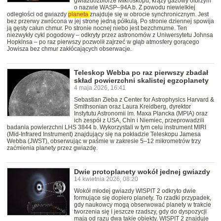
gwiazdozbiorze Mikroskopu, krąży gazowy olbrzym
o nazwie WASP–94A b. Z powodu niewielkiej
odległości od gwiazdy
planeta
znajduje się w obrocie synchronicznym. Jest
bez przerwy zwrócona w jej stronę jedną półkulą. Po stronie dziennej spowija
ją gęsty całun chmur. Po stronie nocnej niebo jest bezchmurne. Ten
niezwykły cykl pogodowy – odkryty przez astronomów z Uniwersytetu Johnsa
Hopkinsa – po raz pierwszy pozwolił zajrzeć w głąb atmosfery gorącego
Jowisza bez chmur zakłócających obserwacje.
Teleskop Webba po raz pierwszy zbadał
skład powierzchni skalistej egzoplanety
4 maja 2026, 16:41
Sebastian Zieba z Center for Astrophysics Harvard &
Smithsonian oraz Laura Kreidberg, dyrektor
Instytutu Astronomii im. Maxa Plancka (MPIA) oraz
ich zespół z USA, Chin i Niemiec, przeprowadzili
badania powierzchni LHS 3844 b. Wykorzystali w tym celu instrument MIRI
(Mid-Infrared Instrument) znajdujący się na pokładzie Teleskopu Jamesa
Webba (JWST), obserwując w paśmie w zakresie 5–12 mikrometrów trzy
zaćmienia planety przez gwiazdę.
Dwie protoplanety wokół jednej gwiazdy
14 kwietnia 2026, 08:20
Wokół młodej gwiazdy WISPIT 2 odkryto dwie
formujące się dopiero planety. To rzadki przypadek,
gdy naukowcy mogą obserwować planety w trakcie
tworzenia się i jeszcze rzadszy, gdy do dyspozycji
mają od razu dwa takie obiekty. WISPIT 2 znajduje