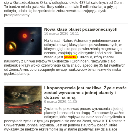
się w Gwiazdozbiorze Orła, w odległości około 437 lat świetlnych od Ziemi.
To bardzo młoda gwiazda, liczy sobie zaledwie 5 milionów lat, a gdy ją
odkryto, udało się bezpośrednio zobrazować otaczający ją dysk
protoplanetarny.
Nowa klasa planet pozasłonecznych
16 marca 2026, 16:11
Na łamach Nature Astronomy poinformowano o
odkryciu nowej klasy planet pozasłonecznych, w
których, głęboko pod powierzchnią magmowego
oceanu, znajdują się olbrzymie ilości siarki. Taka
właśnie jest
planeta
L 98-59 d, którą zbadali
naukowcy z Uniwersytetów w Oksfordzie i Groningen. Niezwykłe ciało
niebieskie krąży wokół czerwonego karła znajdującego się 35 lat świetlnych
od Ziemi. A tym, co przyciągnęło uwagę naukowców była niezwykle niska
gęstość planety.
Litopanspermia jest możliwa. Życie może
zostać wyrzucone z jednej planety i
dotrzeć na inną
6 marca 2026, 11:35
Życie może przetrwać proces wyrzucenia z jednej
planety i transportu na drugą. To naprawdę ważne
odkrycie, które wpływa na nasz sposób myślenia o
początkach życia i o tym, jak pojawiło się ono na Ziemi, mówi K.T. Ramesh z
Uniwersytetu Johnsa Hopkinsa. Jest on jednym z autorów badań, które
wykazały, że niektóre ekstremofile są w stanie przetrwać siły działające