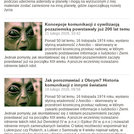
podczas uderzenia asteroidy w planetę i mogą na wyrzuconym z niej
materiale zostać zaniesione na inną planetę, gdzie zapoczątkują rozwój
życia.
Koncepcje komunikacji z cywilizacją
pozaziemską powstawały już 200 lat temu
21 lutego 2026, 10:42
Ponad 50 lat temu, 16 listopada 1974 roku, wysłano
słynną wiadomość z Arecibo – skierowany w
przestrzeń kosmiczną przekaz radiowy, w którym
zawarto podstawowe informacje o ludzkości i Ziemi.
Jednak pomysły, jak skontaktować się z istotami pozaziemskimi zaczęły
powstawać już na początku XIX wieku. A jeszcze wcześniej rozważano
istnienie takich istot.
Jak porozmawiać z Obcym? Historia
komunikacji z innymi światami
18 lutego 2026, 09:58
Ponad 50 lat temu, 16 listopada 1974 roku, wysłano
słynną wiadomość z Arecibo – skierowany w
przestrzeń kosmiczną przekaz radiowy, w którym
zawarto podstawowe informacje o ludzkości i Ziemi.
Jednak pomysły, jak skontaktować się z istotami pozaziemskimi zaczęły
powstawać już na początku XIX wieku. A jeszcze wcześniej rozważano
istnienie takich istot.Już Demokryt (V w. p.n.e.) i Epikur (IV w. p.n.e.) rozważali
istnienie innych zamieszkanych światów. O takiej możliwości wspominali też
Lukrecjusz czy Plutarch, a Lukian z Samosaty w II wieku napisał satyrę, w