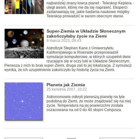
najbardziej znany łowca planet - Teleskop Keplera -
uległ awarii, której nie da się naprawić. Eksperci
zastanawiają się, jakie badania naukowe mógłby
Teleskop prowadzić w swoim obecnym stanie.
Super-Ziemia w Układzie Słonecznym
zakończyłaby życie na Ziemi
8 marca 2023, 09:43
Astrofizyk Stephen Kane z Uniwersytetu
Kalifornijskiego w Riverside przeprowadził
symulacje komputerowe, w których uzupełnił dwie
rzucające się w oczy luki w Układzie Słonecznym.
Pierwsza z nich to brak super-Ziemi, druga zaś to jej lokalizacja. Z symulacji
wynika, że ich uzupełnienie zakończyło by historię życia na Ziemi.
Planeta jak Ziemia
25 kwietnia 2007, 10:22
Astronomowie odkryli pierwszą planetę na tyle
podobną do Ziemi, że może znajdować się na niej
życie. Temperatura na jej powierzchni została
oszacowana na od 0 do 40 stopni Celsjusza.