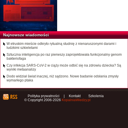
Najnowsze wiadomości
W etruskim mieście odkryto rytualną studnię z nienaruszonymi darami i
ludzkimi szkieletami
Sztuczna inteligencja po raz pierwszy zaprojektowała funkcjonalny genom
bakteriofaga
Czy infekcja SARS-CoV-2 w ciąży może odbić się na zdrowiu dziecka? Są
wyniki metaanalizy
Dodo widział świat inaczej, niż sądzono. Nowe badanie odsłania zmysły
wymarłego ptaka
Polityka prywatności
|
Kontakt
Szkolenia
© Copyright 2006-2026
KopalniaWiedzy.pl