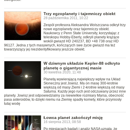
Trzy egzoplanety i tajemniczy obiekt
28 października 2011, 10:22
Zespół profesora Aleksandra Wolszczana odkrył trzy
nowe egzoplanety oraz tajemniczy obiekt.
Naukowcy z Penn State University, korzystając z
teleskopu Hobby-Eberly, odkryli planety krążące
wokół gwiazd HD 240237, BD +48 738 oraz HD
96127. Jedna z tych masywnych, kończących swe życie gwiazd ma też
towarzyszący jej niezidentyfikowany jeszcze obiekt.
W dziwnym układzie Kepler-88 odkryto
planetę o gigantycznej masie
30 kwietnia 2020, 11:48
Planetą wywierającą największy wpływ na Układ
Słoneczny jest Jowisz. Ma on masę 300-krotnie
większą od masy Ziemi i 2-krotnie większą od masy
Saturna. Każdy jego ruch jest odczuwany przez inne
planety. Jowisz jest odpowiedzialny za niewielkie rozmiary Marsa, obecność
pasa asteroidów, to dzięki niemu na Ziemię spadły komety, które przyniosły
tutaj wodę
Łowca planet zakończył misję
16 sierpnia 2013, 08:58
Po miesiącach badań i analiz NASA uznała, że