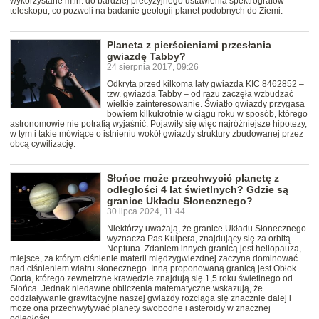
wykorzystane m.in. do bardziej precyzyjnego ustawienia spektrografów
teleskopu, co pozwoli na badanie geologii planet podobnych do Ziemi.
Planeta z pierścieniami przesłania
gwiazdę Tabby?
24 sierpnia 2017, 09:26
Odkryta przed kilkoma laty gwiazda KIC 8462852 –
tzw. gwiazda Tabby – od razu zaczęła wzbudzać
wielkie zainteresowanie. Światło gwiazdy przygasa
bowiem kilkukrotnie w ciągu roku w sposób, którego
astronomowie nie potrafią wyjaśnić. Pojawiły się więc najróżniejsze hipotezy,
w tym i takie mówiące o istnieniu wokół gwiazdy struktury zbudowanej przez
obcą cywilizację.
Słońce może przechwycić planetę z
odległości 4 lat świetlnych? Gdzie są
granice Układu Słonecznego?
30 lipca 2024, 11:44
Niektórzy uważają, że granice Układu Słonecznego
wyznacza Pas Kuipera, znajdujący się za orbitą
Neptuna. Zdaniem innych granicą jest heliopauza,
miejsce, za którym ciśnienie materii międzygwiezdnej zaczyna dominować
nad ciśnieniem wiatru słonecznego. Inną proponowaną granicą jest Obłok
Oorta, którego zewnętrzne krawędzie znajdują się 1,5 roku świetlnego od
Słońca. Jednak niedawne obliczenia matematyczne wskazują, że
oddziaływanie grawitacyjne naszej gwiazdy rozciąga się znacznie dalej i
może ona przechwytywać planety swobodne i asteroidy w znacznej
odległości.