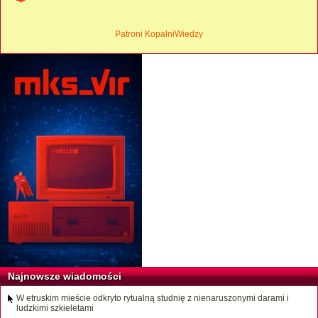
Patroni KopalniWiedzy
Najnowsze wiadomości
W etruskim mieście odkryto rytualną studnię z nienaruszonymi darami i
ludzkimi szkieletami