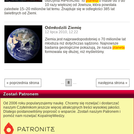
olbrzyma HIP65426b. To
planeta
o masie od 5 do
10 razy większej od Jowisza, która powstała
zaledwie 15–20 milionów lat temu. Znajduje się w odległości 385 lat
świetlnych od Ziemi.
Odmłodzili Ziemię
12 lipca 2010, 12:22
Ziemia jest najprawdopodobniej o 70 milionów lat
młodsza niż dotychczas sądzono. Najnowsze
badania geologiczne pokazują, że nasza
planeta
formowała się dłużej, niż myśleliśmy.
…
8
…
« poprzednia strona
następna strona »
Zostań Patronem
Od 2006 roku popularyzujemy naukę. Chcemy się rozwijać i dostarczać
naszym Czytelnikom jeszcze więcej atrakcyjnych treści wysokiej jakości.
Dlatego postanowiliśmy poprosić o wsparcie. Zostań naszym Patronem i
pomóż nam rozwijać KopalnięWiedzy.