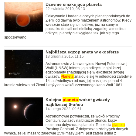
Dziwnie smakująca planeta
22 kwietnia 2010, 08:13
Odkrywanie i badanie obcych planet podobnych do
Ziemi od dawna było marzeniem astronomów. Kiedy
wreszcie staje się to możliwe, już na samym
początku dostali oni nielichą zagadkę: atmosfera
odkrytej planety nie wygląda tak, jak się tego
spodziewano.
Najbliższa egzoplaneta w ekosferze
18 grudnia 2015, 11:15
Astronomowie z Uniwersytetu Nowej Południowej
Walii (UNSW) informują o odkryciu najbliższej
egzoplanety znajdującej się w ekosferze swojej
gwiazdy.
Planeta
znajduje się w odległości zaledwie
14 lat świetlnych od nas, jej masa jest ponad 4-
krotnie większa od Ziemi i krąży ona wokół czerwonego karła Wolf 1061
Kolejna
planeta
wokół gwiazdy
najbliższej Słońcu
14 lutego 2022, 09:51
Astronomowie potwierdzili, że wokół Proximy
Centauri, gwiazdy najbliższej Słońcu, krąży
nieznana dotychczas planeta. To trzecia
planeta
Proximy Centauri. Z dotychczas zdobytych danych
wynika, że jej masa to zaledwie 25% masy Ziemi, jest zatem jedną z