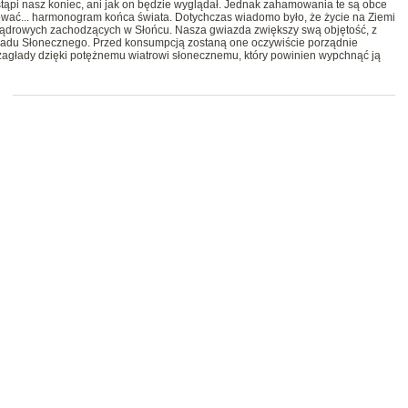
stąpi nasz koniec, ani jak on będzie wyglądał. Jednak zahamowania te są obce
ować... harmonogram końca świata. Dotychczas wiadomo było, że życie na Ziemi
ojądrowych zachodzących w Słońcu. Nasza gwiazda zwiększy swą objętość, z
ładu Słonecznego. Przed konsumpcją zostaną one oczywiście porządnie
 zagłady dzięki potężnemu wiatrowi słonecznemu, który powinien wypchnąć ją