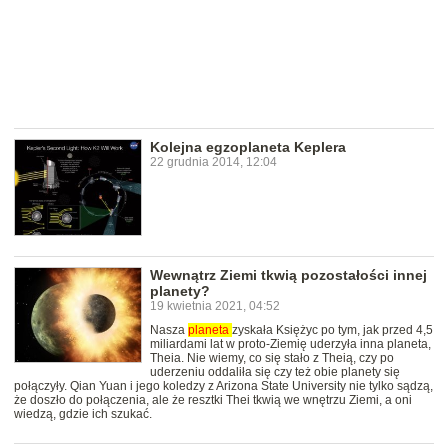
Kolejna egzoplaneta Keplera
22 grudnia 2014, 12:04
Wewnątrz Ziemi tkwią pozostałości innej
planety?
19 kwietnia 2021, 04:52
Nasza
planeta
zyskała Księżyc po tym, jak przed 4,5
miliardami lat w proto-Ziemię uderzyła inna planeta,
Theia. Nie wiemy, co się stało z Theią, czy po
uderzeniu oddaliła się czy też obie planety się
połączyły. Qian Yuan i jego koledzy z Arizona State University nie tylko sądzą,
że doszło do połączenia, ale że resztki Thei tkwią we wnętrzu Ziemi, a oni
wiedzą, gdzie ich szukać.