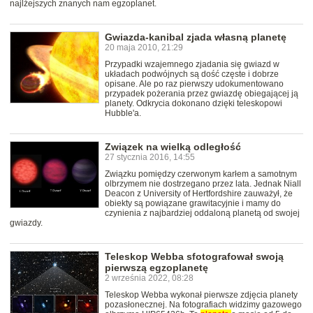
najlżejszych znanych nam egzoplanet.
Gwiazda-kanibal zjada własną planetę
20 maja 2010, 21:29
Przypadki wzajemnego zjadania się gwiazd w
układach podwójnych są dość częste i dobrze
opisane. Ale po raz pierwszy udokumentowano
przypadek pożerania przez gwiazdę obiegającej ją
planety. Odkrycia dokonano dzięki teleskopowi
Hubble'a.
Związek na wielką odległość
27 stycznia 2016, 14:55
Związku pomiędzy czerwonym karłem a samotnym
olbrzymem nie dostrzegano przez lata. Jednak Niall
Deacon z University of Hertfordshire zauważył, że
obiekty są powiązane grawitacyjnie i mamy do
czynienia z najbardziej oddaloną planetą od swojej
gwiazdy.
Teleskop Webba sfotografował swoją
pierwszą egzoplanetę
2 września 2022, 08:28
Teleskop Webba wykonał pierwsze zdjęcia planety
pozasłonecznej. Na fotografiach widzimy gazowego