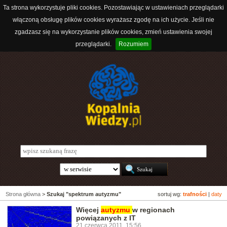
Ta strona wykorzystuje pliki cookies. Pozostawiając w ustawieniach przeglądarki
włączoną obsługę plików cookies wyrażasz zgodę na ich użycie. Jeśli nie
zgadzasz się na wykorzystanie plików cookies, zmień ustawienia swojej
przeglądarki.
Rozumiem
Strona główna
>
Szukaj "spektrum autyzmu"
sortuj wg:
trafności
|
daty
Więcej
autyzmu
w regionach
powiązanych z IT
21 czerwca 2011, 15:56