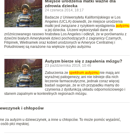
Miejsce urodzenia matki ważne dla
zdrowia dziecka
24 czerwca 2014, 18:17
Badacze z Uniwersytetu Kalifornijskiego w Los
Angeles (UCLA) dowiedli, że miejsce urodzenia
matki jest związane z ryzykiem wystąpienia
autyzmu
u jej dziecka. Uczeni wykorzystali dane ze
zróżnicowanego rasowo hrabstwa Los Angeles i odkryli, że w porównaniu z
dziećmi białych Amerykanek dzieci pochodzących z zagranicy Czarnych,
Filipinek, Wietnamek oraz kobiet urodzonych w Ameryce Centralnej i
Południowej są narażone na większe ryzyko autyzmu
Autyzm bierze się z zapalenia mózgu?
23 października 2019, 10:46
Zaburzenia ze
spektrum
autyzmu
nie mają ani
wyraźnej patogenezy, ani nie istnieje dla nich
leczenie farmaceutyczne, jednak coraz więcej
badań sugeruje, że w ich przypadku mamy do
czynienia z dysfunkcją układu odpornościowego i
stanem zapalnym w konkretnych regionach mózgu.
iewczynek i chłopców
e za autyzm u dziewczynek, a inne u chłopców. To może pomóc wyjaśnić,
osób płci męskiej.