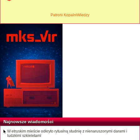
Patroni KopalniWiedzy
Najnowsze wiadomości
W etruskim mieście odkryto rytualną studnię z nienaruszonymi darami i
ludzkimi szkieletami