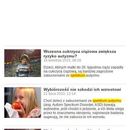
Wczesna cukrzyca ciążowa zwiększa
ryzyko autyzmu?
16 kwietnia 2015, 08:26
Dzieci, których matki do 26. tygodnia ciąży zapadły
na cukrzycę ciążową, są bardziej zagrożone
zaburzeniami ze
spektrum
autyzmu.
Wybiórczość nie szkodzi ich wzrostowi
21 lipca 2010, 12:14
Choć dzieci z zaburzeniami ze
spektrum
autyzmu
(ang. Autism Spectrum Disorder, ASD) bywają
wybredne, jeśli chodzi o jedzenie, a ich dieta ulega
przez to znacznemu okrojeniu, najnowsze badania
sugerują, że nie zaburza to ich wzrostu.