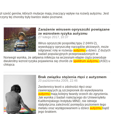
ł sześć genów, których mutacje mają znaczący wpływ na rozwój autyzmu. Jest
yczyny tej choroby były bardzo słabo poznane.
Zarażenie wirusem opryszczki powiązane
ze wzrostem ryzyka autyzmu
27 lutego 2017, 10:37
Wirus opryszczki pospolitej typu 2 (HHV-2),
wywołujący opryszczkę narządów płciowych, może
odgrywać rolę w rozwoju
autyzmu
u dzieci. Z dużych
badań populacyjnych przeprowadzonych w
Norwegii wynika, że aktywna infekcja na wczesnym etapie ciąży powoduje
dwukrotny wzrost ryzyka pojawienia się chorób ze
spektrum
autyzmu
(ASD) u
chłopca
Brak związku stężenia rtęci z autyzmem
20 października 2009, 22:46
Zwolennicy teorii o zdolności rtęci oraz
zawierających ją szczepionek do wywoływania
autyzmu
mają kolejny twardy orzech do zgryzienia.
Jak wynika z badań należącego do Uniwersytetu
Kalifornijskiego Instytutu MIND, nie istnieje
statystyczna zależność pomiędzy poziomem tego
metalu oraz występowaniem u dzieci
autyzmu
bądź
jego brakiem.