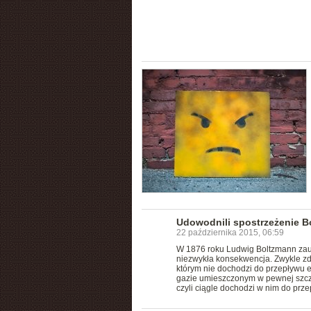
Udowodnili spostrzeżenie 
22 października 2015, 06:59
W 1876 roku Ludwig Boltzmann zauw
niezwykła konsekwencja. Zwykle zde
którym nie dochodzi do przepływu e
gazie umieszczonym w pewnej szcze
czyli ciągle dochodzi w nim do prze