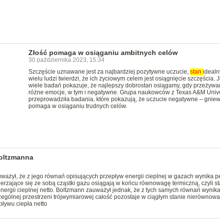
Złość pomaga w osiąganiu ambitnych celów
30 października 2023, 15:34
Szczęście uznawane jest za najbardziej pozytywne uczucie,
stan
idealn
wielu ludzi twierdzi, że ich życiowym celem jest osiągnięcie szczęścia. 
wiele badań pokazuje, że najlepszy dobrostan osiągamy, gdy przeżyw
różne emocje, w tym i negatywne. Grupa naukowców z Texas A&M Unive
przeprowadziła badania, które pokazują, że uczucie negatywne – gniew
pomaga w osiąganiu trudnych celów.
Boltzmanna
ażył, że z jego równań opisujących przepływ energii cieplnej w gazach wynika 
rzające się ze sobą cząstki gazu osiągają w końcu równowagę termiczną, czyli st
nergii cieplnej netto. Boltzmann zauważył jednak, że z tych samych równań wynika,
gólnej przestrzeni trójwymiarowej całość pozostaje w ciągłym stanie nierównowa
pływu ciepła netto