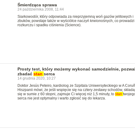
Śmierdząca sprawa
24 października 2008, 11:44
Siarkowodór, który odpowiada za nieprzyjemną woń gazów jelitowych i
zbuków, powstaje także w wyściółce naczyń krwionośnych, co prowadzi 
rozkurczu i spadku ciśnienia (Science).
Prosty test, który możemy wykonać samodzielnie, pozwa
zbadać
stan
serca
14 grudnia 2020, 10:27
Doktor Jesús Peteiro, kardiolog ze Szpitala Uniwersyteckiego w A Coru
Hiszpanii mówi, że jeśli wspięcie się na cztery zestawy schodów, składa
się w sumie z 60 stopni, zajmuje Ci więcej niż 1,5 minuty, to
stan
twojeg
serca nie jest optymalny i warto zgłosić się do lekarza.