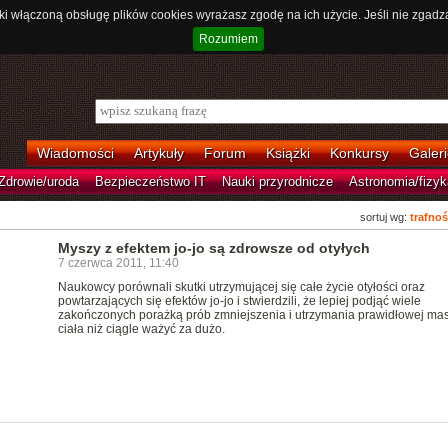
ki włączoną obsługę plików cookies wyrażasz zgodę na ich użycie. Jeśli nie zgadz
Rozumiem
Wiadomości
Artykuły
Forum
Książki
Konkursy
Galeri
Zdrowie/uroda
Bezpieczeństwo IT
Nauki przyrodnicze
Astronomia/fizyk
sortuj wg:
trafnoś
Myszy z efektem jo-jo są zdrowsze od otyłych
7 czerwca 2011, 11:40
Naukowcy porównali skutki utrzymującej się całe życie otyłości oraz
powtarzających się efektów jo-jo i stwierdzili, że lepiej podjąć wiele
zakończonych porażką prób zmniejszenia i utrzymania prawidłowej ma
ciała niż ciągle ważyć za dużo.