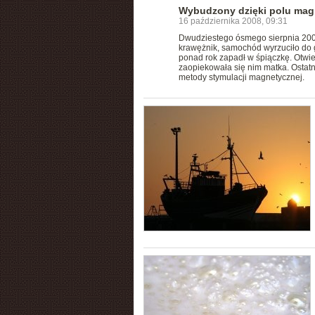
Wybudzony dzięki polu ma
16 października 2008, 09:31
Dwudziestego ósmego sierpnia 2005 
krawężnik, samochód wyrzuciło do 
ponad rok zapadł w śpiączkę. Otwie
zaopiekowała się nim matka. Ostatni
metody stymulacji magnetycznej.