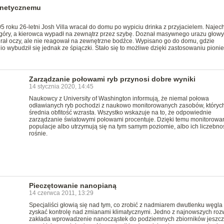
gnetycznemu
roku 26-letni Josh Villa wracał do domu po wypiciu drinka z przyjacielem. Najec
góry, a kierowca wypadł na zewnątrz przez szybę. Doznał masywnego urazu głowy 
rał oczy, ale nie reagował na zewnętrzne bodźce. Wypisano go do domu, gdzie
o wybudził się jednak ze śpiączki. Stało się to możliwe dzięki zastosowaniu pionie
Zarządzanie połowami ryb przynosi dobre wyniki
14 stycznia 2020, 14:45
Naukowcy z University of Washington informują, że niemal połowa
odławianych ryb pochodzi z naukowo monitorowanych zasobów, któryc
średnia obfitość wzrasta. Wszystko wskazuje na to, że odpowiednie
zarządzanie światowymi połowami procentuje. Dzięki temu monitorowa
populacje albo utrzymują się na tym samym poziomie, albo ich liczebno
rośnie.
Pieczętowanie nanopianą
14 czerwca 2011, 13:29
Specjaliści głowią się nad tym, co zrobić z nadmiarem dwutlenku węgla 
zyskać kontrolę nad zmianami klimatycznymi. Jedno z najnowszych roz
zakłada wprowadzenie nanocząstek do podziemnych zbiorników jeszc