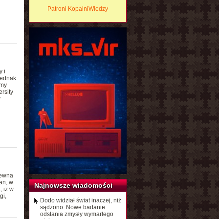
Patroni KopalniWiedzy
y i
Jednak
amy
rsity
 –
pewna
an, w
Najnowsze wiadomości
 iż w
gi,
Dodo widział świat inaczej, niż
sądzono. Nowe badanie
odsłania zmysły wymarłego