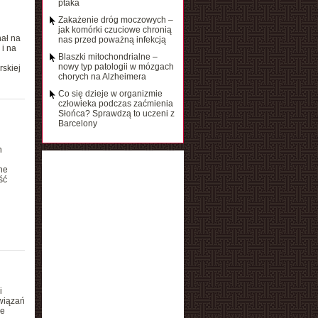
ptaka
Zakażenie dróg moczowych –
jak komórki czuciowe chronią
hał na
nas przed poważną infekcją
i na
Blaszki mitochondrialne –
nowy typ patologii w mózgach
rskiej
chorych na Alzheimera
Co się dzieje w organizmie
człowieka podczas zaćmienia
Słońca? Sprawdzą to uczeni z
Barcelony
h
ne
ść
i
wiązań
ze