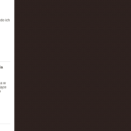
do ich
la
ña w
jące
o