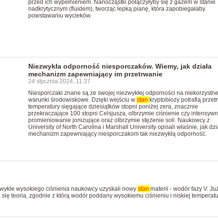
przed ich wypełnieniem. Nanocząstki połączyłyby się z gazem w stanie
nadkrytycznym (fluidem), tworząc lepką pianę, która zapobiegałaby
powstawaniu wycieków.
Niezwykła odporność niesporczaków. Wiemy, jak działa
mechanizm zapewniający im przetrwanie
24 stycznia 2024, 11:37
Niesporczaki znane są ze swojej niezwykłej odporności na niekorzystn
warunki środowiskowe. Dzięki wejściu w
stan
kryptobiozy potrafią przet
temperatury sięgające dziesiątków stopni poniżej zera, znacznie
przekraczające 100 stopni Celsjusza, olbrzymie ciśnienie czy intensyw
promieniowanie jonizujące oraz olbrzymie stężenie soli. Naukowcy z
University of North Carolina i Marshall University opisali właśnie, jak dzi
mechanizm zapewniający niesporczakom tak niezwykłą odporność.
wykle wysokiego ciśnienia naukowcy uzyskali nowy
stan
materii - wodór fazy V. Ju
 się teoria, zgodnie z którą wodór poddany wysokiemu ciśnieniu i niskiej temperat