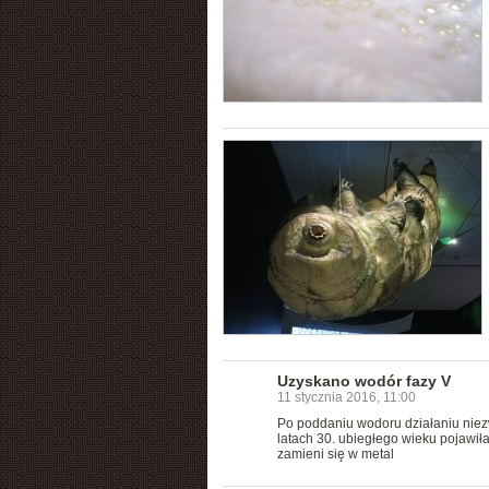
Uzyskano wodór fazy V
11 stycznia 2016, 11:00
Po poddaniu wodoru działaniu niez
latach 30. ubiegłego wieku pojawiła
zamieni się w metal