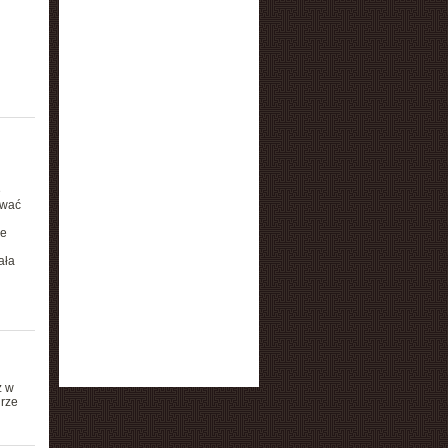
e
rwać
ne
ała
ż w
urze