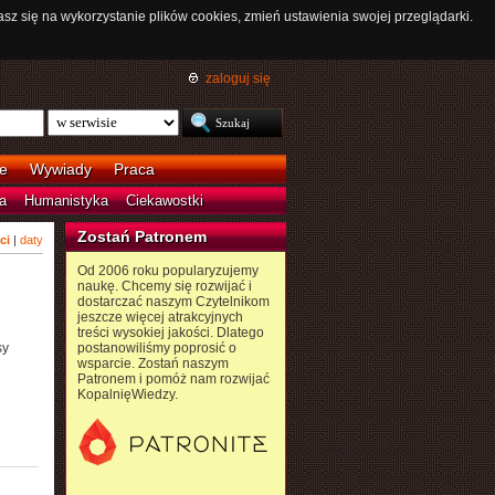
asz się na wykorzystanie plików cookies, zmień ustawienia swojej przeglądarki.
zaloguj się
e
Wywiady
Praca
a
Humanistyka
Ciekawostki
Zostań Patronem
ci
|
daty
Od 2006 roku popularyzujemy
naukę. Chcemy się rozwijać i
dostarczać naszym Czytelnikom
jeszcze więcej atrakcyjnych
treści wysokiej jakości. Dlatego
sy
postanowiliśmy poprosić o
wsparcie. Zostań naszym
Patronem i pomóż nam rozwijać
KopalnięWiedzy.