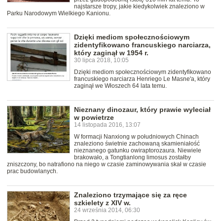
najstarsze tropy, jakie kiedykolwiek znaleziono w
Parku Narodowym Wielkiego Kanionu.
Dzięki mediom społecznościowym
zidentyfikowano francuskiego narciarza,
który zaginął w 1954 r.
30 lipca 2018, 10:05
Dzięki mediom społecznościowym zidentyfikowano
francuskiego narciarza Henriego Le Masne'a, który
zaginął we Włoszech 64 lata temu.
Nieznany dinozaur, który prawie wyleciał
w powietrze
14 listopada 2016, 13:07
W formacji Nanxiong w południowych Chinach
znaleziono świetnie zachowaną skamieniałość
nieznanego gatunku owiraptorozaura. Niewiele
brakowało, a Tongtianlong limosus zostałby
zniszczony, bo natrafiono na niego w czasie zaminowywania skał w czasie
prac budowlanych.
Znaleziono trzymające się za ręce
szkielety z XIV w.
24 września 2014, 06:30