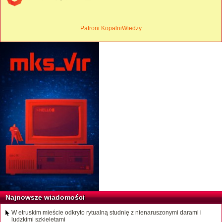
Patroni KopalniWiedzy
Najnowsze wiadomości
W etruskim mieście odkryto rytualną studnię z nienaruszonymi darami i
ludzkimi szkieletami