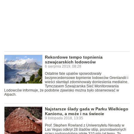
Rekordowe tempo topnienia
szwajcarskich lodowców
6 sierpnia 2019, 08:28
Ostatnie fale upałów spowodowały
bezprecedensowe topnienie lodowców Grenlandii i
wieści stamtąd zdominowały doniesienia medialne.
Tymczasem Szwajcarska Sieć Monitorowania
Lodowców informuje, że podobne zjawisko można było obserwować w
Alpach.
Najstarsze ślady gada w Parku Wielkiego
Kanionu, a może i na świecie
9 listopada 2018, 13:35
Prof. Stephen Rowland z Uniwersytetu Nevady w
Las Vegas odkrył 28 śladów stóp, pozostawionych
przez gadopodobną istotę 310 mln lat temu. To