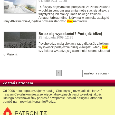
9 lutego 2011, 12:35
Duńczycy najwyraźniej pomyśleli, że zlokalizowana
w pobliżu centrum spalarnia może stać się atrakcją
turystyczną ich stolicy. Dach nowego zakładu
Amagerforbraending, który ma w tym roku zastąpić
inny 40-letni obiekt, będzie bowiem stanowić
stok
narciarski.
Boisz się wysokości? Podejdź bliżej
25 listopada 2009, 12:35
Psycholodzy mają ciekawą radę dla osób z lękiem
wysokości: podejdźcie bliżej krawędzi, wtedy
stok
czy ściana wydadzą się wam mniej strome (Journal
of Vision).
1
następna strona »
Zostań Patronem
Od 2006 roku popularyzujemy naukę. Chcemy się rozwijać i dostarczać
naszym Czytelnikom jeszcze więcej atrakcyjnych treści wysokiej jakości.
Dlatego postanowiliśmy poprosić o wsparcie. Zostań naszym Patronem i
pomóż nam rozwijać KopalnięWiedzy.