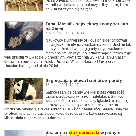
Przed 2 tygodniami podczas wykopalisk Kaplicy św.
Morella w Hallaton archeolodzy odkryli parę, która
od 700 lat trzyma się za ręce.
Tamu Massif - największy znany wulkan
na Ziemi
6 września 2013, 14:03
Naukowcy z University of Houston zidentyfikowali
największy pojedynczy wulkan na Ziemi. Jest on tak
olbrzymi, że dorównuje gigantycznym wulkanom
marsjańskim, co czyni go jedną z największych tego
typu struktur w Układzie Słonecznym. Powierzchnia wulkanu Tamu Massif
dorównuje powierzchni Polski. Profesor William Sager z University of
Houston bada go od około 20 lat.
Segregacja płciowa habitatów pandy
15 lipca 2011, 10:37
Samce i samice pandy wielkiej przez większość
czasu przebywają w innych habitatach. Samice
wolą położone na stokach lasy iglaste i mieszane,
ponieważ tam mogą znaleźć nory zdatne do
urodzenia młodych, a także schronienie wśród bambusów. Samce lubią zaś
swobodnie przemierzać stosunkowo duże obszary, które przeważnie są
kilkakrotnie większe od areałów samic.
Spalarnia i
stok
narciarski
w jednym