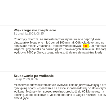
Większego nie znajdziecie
31 grudnia 2008, 08:35
Chińczycy twierdzą, że znaleźli największy na świecie depozyt kości
dinozaurów. Mogą one mieć ponad 100 mln lat. Odkrycia dokonano na
obrzeżach miasta Zhucheng. Robotnicy przekopywali
stok
300-metrow
wzgórza, gdy natrafili na pokład gęsto upakowanych skamielin. Jak dot
wydobyto 7600 próbek, z czego większość datuje się na późną kredę.
Szusowanie po wulkanie
8 maja 2009, 08:32
Miłośnicy sportów ekstremalnych wymyślili kolejną przyprawiającą o dr
dyscyplinę sportu – zjeżdżanie na desce snowboardowej po stoku czy
wulkanu. Można w ten sposób rozwinąć prędkość do 60 kilometrów na
godzinę. Jedno jest pewne: volcano boarding to zajęcie niszowe, ale te
ekscytujące.