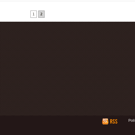
1
2
Pol