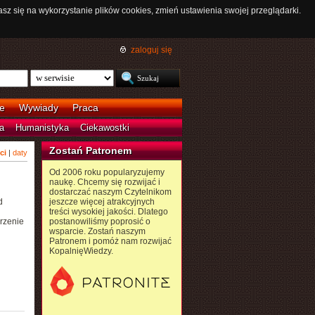
asz się na wykorzystanie plików cookies, zmień ustawienia swojej przeglądarki.
zaloguj się
e
Wywiady
Praca
a
Humanistyka
Ciekawostki
Zostań Patronem
ci
|
daty
Od 2006 roku popularyzujemy
naukę. Chcemy się rozwijać i
dostarczać naszym Czytelnikom
d
jeszcze więcej atrakcyjnych
treści wysokiej jakości. Dlatego
rzenie
postanowiliśmy poprosić o
wsparcie. Zostań naszym
Patronem i pomóż nam rozwijać
KopalnięWiedzy.