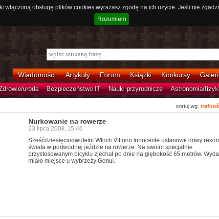
ki włączoną obsługę plików cookies wyrażasz zgodę na ich użycie. Jeśli nie zgadz
Rozumiem
Wiadomości
Artykuły
Forum
Książki
Konkursy
Galeri
Zdrowie/uroda
Bezpieczeństwo IT
Nauki przyrodnicze
Astronomia/fizyk
sortuj wg:
trafnoś
Nurkowanie na rowerze
23 lipca 2008, 15:46
Sześćdziesięciodwuletni Włoch Vittorio Innocente ustanowił nowy rekor
świata w podwodnej jeździe na rowerze. Na swoim specjalnie
przystosowanym bicyklu zjechał po dnie na głębokość 65 metrów. Wyda
miało miejsce u wybrzeży Genui.