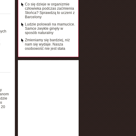
Co się dzieje w organizmie
człowieka podczas zaćmienia
Słońca? Sprawdzą to uczeni z
Barcelony
Ludzie polowali na mamucice.
Samce zwykle ginęły w
nych
sposób naturalny
e
Zmieniamy się bardziej, niż
ć
nam się wydaje. Nasza
osobowość nie jest stała
y
kanom
adzie
ni
 20