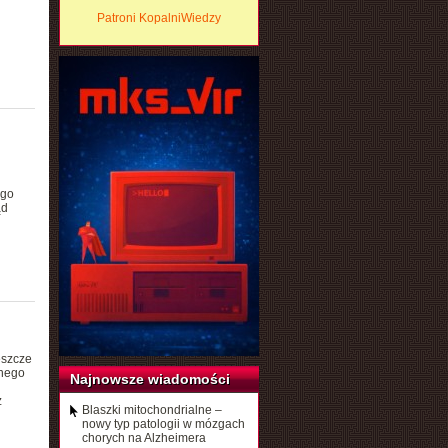
Patroni KopalniWiedzy
ego
ąd
eszcze
nnego
Najnowsze wiadomości
ż
Blaszki mitochondrialne –
nowy typ patologii w mózgach
chorych na Alzheimera