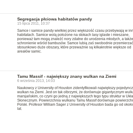
Segregacja płciowa habitatów pandy
15 lipca 2011, 10:37
Samce i samice pandy wielkiej przez większość czasu przebywają w in
habitatach. Samice wolą położone na stokach lasy iglaste i mieszane,
ponieważ tam mogą znaleźć nory zdatne do urodzenia młodych, a takż
schronienie wśród bambusów. Samce lubią zaś swobodnie przemierza
stosunkowo duże obszary, które przeważnie są kilkakrotnie większe od
areałów samic.
Tamu Massif - największy znany wulkan na Ziemi
6 września 2013, 14:03
Naukowcy z University of Houston zidentyfikowali największy pojedyncz
wulkan na Ziemi. Jest on tak olbrzymi, że dorównuje gigantycznym wul
marsjańskim, co czyni go jedną z największych tego typu struktur w Ukł
Słonecznym. Powierzchnia wulkanu Tamu Massif dorównuje powierzch
Polski. Profesor William Sager z University of Houston bada go od około
lat.