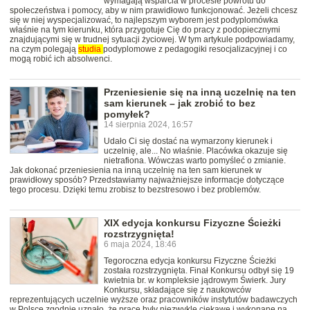
wymagają wsparcia w procesie powrotu do
społeczeństwa i pomocy, aby w nim prawidłowo funkcjonować. Jeżeli chcesz
się w niej wyspecjalizować, to najlepszym wyborem jest podyplomówka
właśnie na tym kierunku, która przygotuje Cię do pracy z podopiecznymi
znajdującymi się w trudnej sytuacji życiowej. W tym artykule podpowiadamy,
na czym polegają
studia
podyplomowe z pedagogiki resocjalizacyjnej i co
mogą robić ich absolwenci.
Przeniesienie się na inną uczelnię na ten
sam kierunek – jak zrobić to bez
pomyłek?
14 sierpnia 2024, 16:57
Udało Ci się dostać na wymarzony kierunek i
uczelnię, ale... No właśnie. Placówka okazuje się
nietrafiona. Wówczas warto pomyśleć o zmianie.
Jak dokonać przeniesienia na inną uczelnię na ten sam kierunek w
prawidłowy sposób? Przedstawiamy najważniejsze informacje dotyczące
tego procesu. Dzięki temu zrobisz to bezstresowo i bez problemów.
XIX edycja konkursu Fizyczne Ścieżki
rozstrzygnięta!
6 maja 2024, 18:46
Tegoroczna edycja konkursu Fizyczne Ścieżki
została rozstrzygnięta. Finał Konkursu odbył się 19
kwietnia br. w kompleksie jądrowym Świerk. Jury
Konkursu, składające się z naukowców
reprezentujących uczelnie wyższe oraz pracowników instytutów badawczych
w Polsce zgodnie uznało, że prace były niezwykle ciekawe i wykonane na