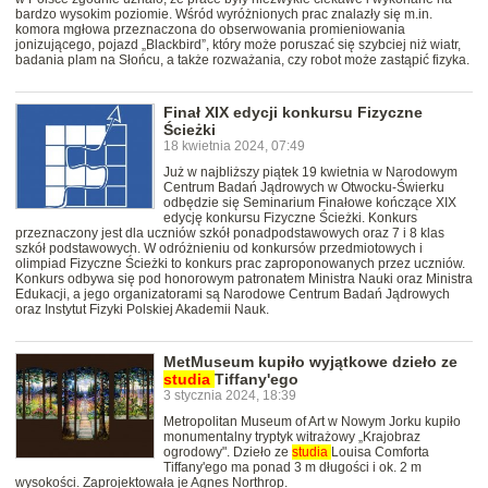
bardzo wysokim poziomie. Wśród wyróżnionych prac znalazły się m.in.
komora mgłowa przeznaczona do obserwowania promieniowania
jonizującego, pojazd „Blackbird”, który może poruszać się szybciej niż wiatr,
badania plam na Słońcu, a także rozważania, czy robot może zastąpić fizyka.
Finał XIX edycji konkursu Fizyczne
Ścieżki
18 kwietnia 2024, 07:49
Już w najbliższy piątek 19 kwietnia w Narodowym
Centrum Badań Jądrowych w Otwocku-Świerku
odbędzie się Seminarium Finałowe kończące XIX
edycję konkursu Fizyczne Ścieżki. Konkurs
przeznaczony jest dla uczniów szkół ponadpodstawowych oraz 7 i 8 klas
szkół podstawowych. W odróżnieniu od konkursów przedmiotowych i
olimpiad Fizyczne Ścieżki to konkurs prac zaproponowanych przez uczniów.
Konkurs odbywa się pod honorowym patronatem Ministra Nauki oraz Ministra
Edukacji, a jego organizatorami są Narodowe Centrum Badań Jądrowych
oraz Instytut Fizyki Polskiej Akademii Nauk.
MetMuseum kupiło wyjątkowe dzieło ze
studia
Tiffany'ego
3 stycznia 2024, 18:39
Metropolitan Museum of Art w Nowym Jorku kupiło
monumentalny tryptyk witrażowy „Krajobraz
ogrodowy". Dzieło ze
studia
Louisa Comforta
Tiffany'ego ma ponad 3 m długości i ok. 2 m
wysokości. Zaprojektowała je Agnes Northrop.