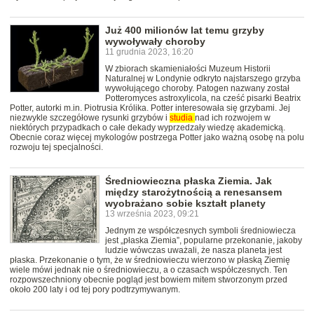
Już 400 milionów lat temu grzyby
wywoływały choroby
11 grudnia 2023, 16:20
W zbiorach skamieniałości Muzeum Historii
Naturalnej w Londynie odkryto najstarszego grzyba
wywołującego choroby. Patogen nazwany został
Potteromyces astroxylicola, na cześć pisarki Beatrix
Potter, autorki m.in. Piotrusia Królika. Potter interesowała się grzybami. Jej
niezwykle szczegółowe rysunki grzybów i
studia
nad ich rozwojem w
niektórych przypadkach o całe dekady wyprzedzały wiedzę akademicką.
Obecnie coraz więcej mykologów postrzega Potter jako ważną osobę na polu
rozwoju tej specjalności.
Średniowieczna płaska Ziemia. Jak
między starożytnością a renesansem
wyobrażano sobie kształt planety
13 września 2023, 09:21
Jednym ze współczesnych symboli średniowiecza
jest „płaska Ziemia”, popularne przekonanie, jakoby
ludzie wówczas uważali, że nasza planeta jest
płaska. Przekonanie o tym, że w średniowieczu wierzono w płaską Ziemię
wiele mówi jednak nie o średniowieczu, a o czasach współczesnych. Ten
rozpowszechniony obecnie pogląd jest bowiem mitem stworzonym przed
około 200 laty i od tej pory podtrzymywanym.