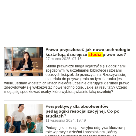
Prawo przyszłości: jak nowe technologie
kształtują dzisiejsze
studia
prawnicze?
27 marca 2025, 07:15
Studia prawnicze mogą kojarzyć się z godzinami
spędzonymi w uczelnianej bibliotece i stosami
opasłych książek do przeczytania. Rzeczywiście,
materiału do przyswojenia na tym kierunku jest
wiele. Jednak w ostatnich latach niektóre uczelnie oferujące kierunek prawo
zdecydowały się wykorzystać nowe technologie. Jakie są rezultaty? Czego
mogą się spodziewać osoby, które wybiorą właśnie taką uczelnię?
Perspektywy dla absolwentów
pedagogiki resocjalizacyjnej. Co po
studiach?
11 września 2024, 19:49
Pedagogika resocjalizacyjna odgrywa kluczową
rolę w pracy z dziećmi i nastolatkami, którzy