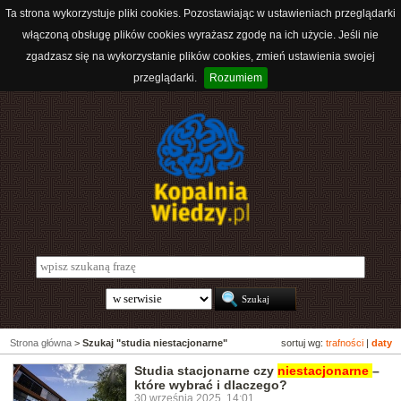
Ta strona wykorzystuje pliki cookies. Pozostawiając w ustawieniach przeglądarki
włączoną obsługę plików cookies wyrażasz zgodę na ich użycie. Jeśli nie
zgadzasz się na wykorzystanie plików cookies, zmień ustawienia swojej
przeglądarki.
Rozumiem
Strona główna
>
Szukaj "studia niestacjonarne"
sortuj wg:
trafności
|
daty
Studia stacjonarne czy
niestacjonarne
–
które wybrać i dlaczego?
30 września 2025, 14:01