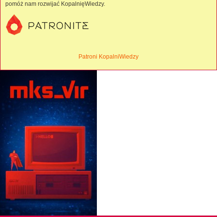
pomóż nam rozwijać KopalnięWiedzy.
Patroni KopalniWiedzy