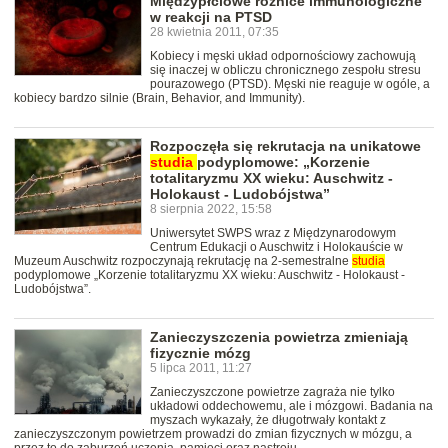
Międzypłciowe różnice immunologiczne
w reakcji na PTSD
28 kwietnia 2011, 07:35
Kobiecy i męski układ odpornościowy zachowują
się inaczej w obliczu chronicznego zespołu stresu
pourazowego (PTSD). Męski nie reaguje w ogóle, a
kobiecy bardzo silnie (Brain, Behavior, and Immunity).
Rozpoczęła się rekrutacja na unikatowe
studia
podyplomowe: „Korzenie
totalitaryzmu XX wieku: Auschwitz -
Holokaust - Ludobójstwa”
8 sierpnia 2022, 15:58
Uniwersytet SWPS wraz z Międzynarodowym
Centrum Edukacji o Auschwitz i Holokauście w
Muzeum Auschwitz rozpoczynają rekrutację na 2-semestralne
studia
podyplomowe „Korzenie totalitaryzmu XX wieku: Auschwitz - Holokaust -
Ludobójstwa”.
Zanieczyszczenia powietrza zmieniają
fizycznie mózg
5 lipca 2011, 11:27
Zanieczyszczone powietrze zagraża nie tylko
układowi oddechowemu, ale i mózgowi. Badania na
myszach wykazały, że długotrwały kontakt z
zanieczyszczonym powietrzem prowadzi do zmian fizycznych w mózgu, a