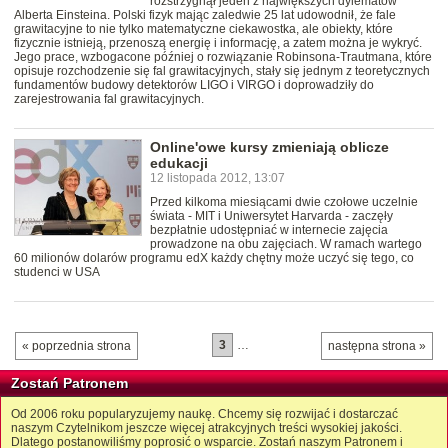
rozstrzygnął jeden z największych dylematów
Alberta Einsteina. Polski fizyk mając zaledwie 25 lat udowodnił, że fale
grawitacyjne to nie tylko matematyczne ciekawostka, ale obiekty, które
fizycznie istnieją, przenoszą energię i informację, a zatem można je wykryć.
Jego prace, wzbogacone później o rozwiązanie Robinsona-Trautmana, które
opisuje rozchodzenie się fal grawitacyjnych, stały się jednym z teoretycznych
fundamentów budowy detektorów LIGO i VIRGO i doprowadziły do
zarejestrowania fal grawitacyjnych.
Online'owe kursy zmieniają oblicze
edukacji
12 listopada 2012, 13:07
Przed kilkoma miesiącami dwie czołowe uczelnie
świata - MIT i Uniwersytet Harvarda - zaczęły
bezpłatnie udostępniać w internecie zajęcia
prowadzone na obu zajęciach. W ramach wartego
60 milionów dolarów programu edX każdy chętny może uczyć się tego, co
studenci w USA
3
…
« poprzednia strona
następna strona »
Zostań Patronem
Od 2006 roku popularyzujemy naukę. Chcemy się rozwijać i dostarczać
naszym Czytelnikom jeszcze więcej atrakcyjnych treści wysokiej jakości.
Dlatego postanowiliśmy poprosić o wsparcie. Zostań naszym Patronem i