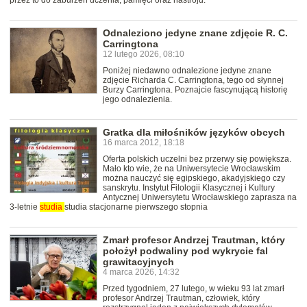
przez to do zaburzeń uczenia, pamięci oraz nastroju.
Odnaleziono jedyne znane zdjęcie R. C.
Carringtona
12 lutego 2026, 08:10
Poniżej niedawno odnalezione jedyne znane
zdjęcie Richarda C. Carringtona, tego od słynnej
Burzy Carringtona. Poznajcie fascynującą historię
jego odnalezienia.
Gratka dla miłośników języków obcych
16 marca 2012, 18:18
Oferta polskich uczelni bez przerwy się powiększa.
Mało kto wie, że na Uniwersytecie Wrocławskim
można nauczyć się egipskiego, akadyjskiego czy
sanskrytu. Instytut Filologii Klasycznej i Kultury
Antycznej Uniwersytetu Wrocławskiego zaprasza na
3-letnie
studia
studia stacjonarne pierwszego stopnia
Zmarł profesor Andrzej Trautman, który
położył podwaliny pod wykrycie fal
grawitacyjnych
4 marca 2026, 14:32
Przed tygodniem, 27 lutego, w wieku 93 lat zmarł
profesor Andrzej Trautman, człowiek, który