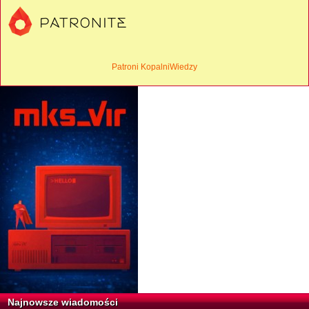
Patroni KopalniWiedzy
Najnowsze wiadomości