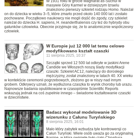
W 1931 roku w grocie Magharat as-Suchul w
masywie Góry Karmel w dzisiejszym Izraelu
znaleziono pierwszy szkielet rodzaju Homo. Należał
on do dziecka w wieku 3–5, które zmarło przed około 140 000 lat i zostało
pochowane. Początkowo naukowcy nie mogli dojść do zgody, czy szkielet
należał do dziecka H. sapiens, H. neanderthalensis czy też do hybrydy obu
gatunków człowieka. Obecnie przyjmuje się, że to anatomicznie współczesny
człowiek.
W Europie już 12 000 lat temu celowo
modyfikowano kształt czaszki
11 sierpnia 2025, 10:37
Szczątki sprzed 12 500 lat odkryte w jaskini Arene
Candide we Włoszech noszą ślady modyfikacji
czaszki. Szkielet AC12, należący do dorosłego
mężczyzny, został znaleziony w latach 40. XX wieku
w kontekście ceremonii pogrzebowych, złożono go w niszy nad innym
grobem. Odkrywcy uznali, że wydłużona czaszka to wynik choroby lub urazu.
Najnowsze badania opublikowane w czasopiśmie Scientific Reports
wskazują jednak na coś zupełnie innego – świadome kształtowanie czaszki
w dzieciństwie.
Badacz wykonał modelowanie 3D
wizerunku z Całunu Turyńskiego
8 sierpnia 2025, 16:01
Mało który zabytek wzbudza tyle kontrowersji co
Całun Turyński. Wiele osób uważa go za oryginalną
tkaninę, w którą owinięte było ciało Chrystusa,