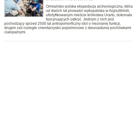
Ormiańsko-polska ekspedycja archeologiczna, która
od dwóch lat prowadzi wykopaliska w Argisztihinili,
ufortyfikowanym mieście królestwa Urartu, dokonała
fascynujących odkryć. Jednym z nich jest
pochodzący sprzed 2500 lat antropomorficzny idol o nieznanej funkcji,
drugim zaś rozległe cmentarzysko popielnicowe z dwunastoma pochówkami
ciałopalnymi.