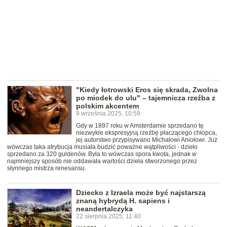
"Kiedy łotrowski Eros się skrada, Zwolna
po miodek do ulu" – tajemnicza rzeźba z
polskim akcentem
9 września 2025, 10:59
Gdy w 1897 roku w Amsterdamie sprzedano tę
niezwykle ekspresyjną rzeźbę płaczącego chłopca,
jej autorstwo przypisywano Michałowi Aniołowi. Już
wówczas taka atrybucja musiała budzić poważne wątpliwości - dzieło
sprzedano za 320 guldenów. Była to wówczas spora kwota, jednak w
najmniejszy sposób nie oddawała wartości dzieła stworzonego przez
słynnego mistrza renesansu.
Dziecko z Izraela może być najstarszą
znaną hybrydą H. sapiens i
neandertalczyka
22 sierpnia 2025, 11:40