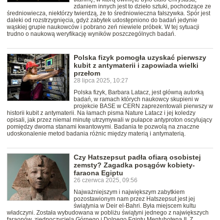
zdaniem innych jest to dzieło sztuki, pochodzące ze
średniowiecza, niektórzy twierdzą, że to średniowieczna fałszywka. Spór jest
daleki od rozstrzygnięcia, gdyż zabytek udostępniono do badań jedynie
wąskiej grupie naukowców i pobrano zeń niewiele próbek. W tej sytuacji
trudno o naukową weryfikację wyników poszczególnych badań.
Polska fizyk pomogła uzyskać pierwszy
kubit z antymaterii i zapowiada wielki
przełom
28 lipca 2025, 10:27
Polska fizyk, Barbara Latacz, jest główną autorką
badań, w ramach których naukowcy skupieni w
projekcie BASE w CERN zaprezentowali pierwszy w
historii kubit z antymaterii. Na łamach pisma Nature Latacz i jej koledzy
opisali, jak przez niemal minutę utrzymywali w pułapce antyproton oscylujący
pomiędzy dwoma stanami kwantowymi. Badania te pozwolą na znaczne
udoskonalenie metod badania różnic między materią i antymaterią.
Czy Hatszepsut padła ofiarą osobistej
zemsty? Zagadka posągów kobiety-
faraona Egiptu
26 czerwca 2025, 09:56
Najważniejszym i największym zabytkiem
pozostawionym nam przez Hatszepsut jest jej
świątynia w Deir el-Bahri. Była miejscem kultu
władczyni. Została wybudowana w pobliżu świątyni jednego z największych
faraonów, zjednoczyciela Górnego i Dolnego Egiptu Mentuhotepa II. Z