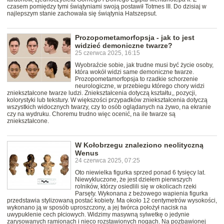
czasem pomiędzy tymi świątyniami swoją postawił Totmes III. Do dzisiaj w
najlepszym stanie zachowała się świątynia Hatszepsut.
Prozopometamorfopsja - jak to jest
widzieć demoniczne twarze?
25 czerwca 2025, 16:15
Wyobraźcie sobie, jak trudne musi być życie osoby,
która wokół widzi same demoniczne twarze.
Prozopometamorfopsja to rzadkie schorzenie
neurologiczne, w przebiegu którego chory widzi
zniekształcone twarze ludzi. Zniekształcenia dotyczą kształtu,, pozycji,
kolorystyki lub tekstury. W większości przypadków zniekształcenia dotyczą
wszystkich widocznych twarzy, czy to osób oglądanych na żywo, na ekranie
czy na wydruku. Choremu trudno więc ocenić, na ile twarze są
zniekształcone.
W Kołobrzegu znaleziono neolityczną
Wenus
24 czerwca 2025, 07:25
Oto niewielka figurka sprzed ponad 6 tysięcy lat.
Niewykluczone, że jest dziełem pierwszych
rolników, którzy osiedlili się w okolicach rzeki
Parsęty. Wykonana z beżowego wapienia figurka
przedstawia stylizowaną postać kobiety. Ma około 12 centymetrów wysokości,
wykonano ją w sposób uproszczony, a jej twórca położył nacisk na
uwypuklenie cech płciowych. Widzimy masywną sylwetkę o jedynie
zarysowanych ramionach i nieco rozstawionych nogach. Na pozbawionej