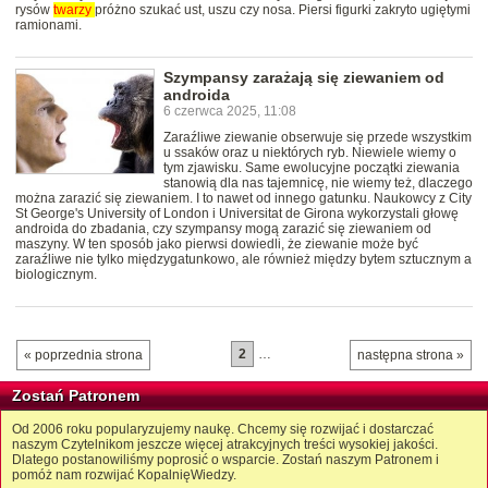
rysów
twarzy
próżno szukać ust, uszu czy nosa. Piersi figurki zakryto ugiętymi
ramionami.
Szympansy zarażają się ziewaniem od
androida
6 czerwca 2025, 11:08
Zaraźliwe ziewanie obserwuje się przede wszystkim
u ssaków oraz u niektórych ryb. Niewiele wiemy o
tym zjawisku. Same ewolucyjne początki ziewania
stanowią dla nas tajemnicę, nie wiemy też, dlaczego
można zarazić się ziewaniem. I to nawet od innego gatunku. Naukowcy z City
St George's University of London i Universitat de Girona wykorzystali głowę
androida do zbadania, czy szympansy mogą zarazić się ziewaniem od
maszyny. W ten sposób jako pierwsi dowiedli, że ziewanie może być
zaraźliwe nie tylko międzygatunkowo, ale również między bytem sztucznym a
biologicznym.
2
…
« poprzednia strona
następna strona »
Zostań Patronem
Od 2006 roku popularyzujemy naukę. Chcemy się rozwijać i dostarczać
naszym Czytelnikom jeszcze więcej atrakcyjnych treści wysokiej jakości.
Dlatego postanowiliśmy poprosić o wsparcie. Zostań naszym Patronem i
pomóż nam rozwijać KopalnięWiedzy.