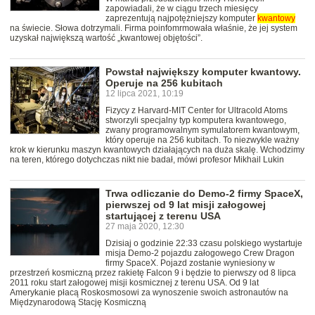
zapowiadali, że w ciągu trzech miesięcy
zaprezentują najpotężniejszy komputer
kwantowy
na świecie. Słowa dotrzymali. Firma poinfomrmowała właśnie, że jej system
uzyskał największą wartość „kwantowej objętości”.
Powstał największy komputer kwantowy.
Operuje na 256 kubitach
12 lipca 2021, 10:19
Fizycy z Harvard-MIT Center for Ultracold Atoms
stworzyli specjalny typ komputera kwantowego,
zwany programowalnym symulatorem kwantowym,
który operuje na 256 kubitach. To niezwykle ważny
krok w kierunku maszyn kwantowych działających na duża skalę. Wchodzimy
na teren, którego dotychczas nikt nie badał, mówi profesor Mikhail Lukin
Trwa odliczanie do Demo-2 firmy SpaceX,
pierwszej od 9 lat misji załogowej
startującej z terenu USA
27 maja 2020, 12:30
Dzisiaj o godzinie 22:33 czasu polskiego wystartuje
misja Demo-2 pojazdu załogowego Crew Dragon
firmy SpaceX. Pojazd zostanie wyniesiony w
przestrzeń kosmiczną przez rakietę Falcon 9 i będzie to pierwszy od 8 lipca
2011 roku start załogowej misji kosmicznej z terenu USA. Od 9 lat
Amerykanie płacą Roskosmosowi za wynoszenie swoich astronautów na
Międzynarodową Stację Kosmiczną