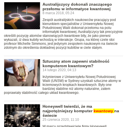
Australijczycy dokonali znaczącego
przełomu w informatyce kwantowej
8 marca 2018, 05:24
Zespół australijskich naukowców pracujący pod
kierunkiem specjalistów z Uniwersytetu Nowej
Południowej Walii dokonał przełomu na polu
informatyki kwantowej. Australijczycy tak precyzyjnie
określili pozycję atomów stanowiących kwantowe bity, że jako pierwsi
wykazali, iż dwa kubity wchodzą w interakcje. Grupa, na której czele stoi
profesor Michelle Simmons, jest jedynym zespołem naukowym na świecie
zdolnym do określenia dokładnej pozycji kubitów w ciele stałym.
Sztuczny atom zapewni stabilność
komputerom kwantowym?
14 lutego 2020, 04:13
Inżynierowe z Uniwersytetu Nowej Południowej
Walii (UNSW) w Sydney uzyskali sztuczne atomy w
krzemowych kropkach kwantowych. Były one
bardziej stabilne niż atomy naturalne, zatem
poprawiały stabilność całego układ kwantowego.
Honeywell twierdzi, że ma
najpotężniejszy komputer
kwantowy
na
świecie
25 czerwca 2020, 11:10
W marcu przedstawiciele firmy Honeywell