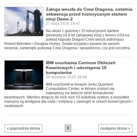
Załoga weszła do Crew Dragona, ostatnia
sekwencja przed historycznym startem
misji Demo-2
27 maja 2020, 19:47
Na około 1 godzinę i 15 minut przed startem
pierwszej od 9 lat załogowej misji z terenu USA na
pokład kapsuły Dragon Crew weszli astronauci
Robert Behnken i Douglas Hurley. Zostali przypięci pasami do swoich
siedzisk, zamknięto pokrywę Crew Dragona i sprawdzono, czy jest szczelna.
IBM uruchamia Centrum Obliczeń
Kwantowych i udostępnia 10
komputerów
20 września 2019, 09:49
IBM uruchomił w Nowym Jorku Quantum
Computation Center, w którym znalazł się
największy na świecie zbiór komputerów
kwantowych. Wkrótce dołączy do nich nich 53-kubitowy system, a wszystkie
maszyny są dostępne dla osób i instytucji z zewnątrz w celach komercyjnych i
naukowych.
3
…
« poprzednia strona
następna strona »