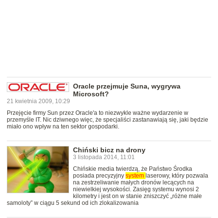
Oracle przejmuje Suna, wygrywa
Microsoft?
21 kwietnia 2009, 10:29
Przejęcie firmy Sun przez Oracle'a to niezwykle ważne wydarzenie w
przemyśle IT. Nic dziwnego więc, że specjaliści zastanawiają się, jaki będzie
miało ono wpływ na ten sektor gospodarki.
Chiński bicz na drony
3 listopada 2014, 11:01
Chińskie media twierdzą, że Państwo Środka
posiada precyzyjny
system
laserowy, który pozwala
na zestrzeliwanie małych dronów lecących na
niewielkiej wysokości. Zasięg systemu wynosi 2
kilometry i jest on w stanie zniszczyć „różne małe
samoloty” w ciągu 5 sekund od ich zlokalizowania