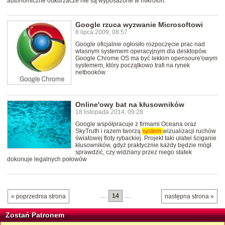
autonomiczne odkurzacze nie są wyposażone w mikrofon.
Google rzuca wyzwanie Microsoftowi
8 lipca 2009, 08:57
Google oficjalnie ogłosiło rozpoczęcie prac nad
własnym systemem operacyjnym dla desktopów.
Google Chrome OS ma być lekkim opensoure'owym
systemem, który początkowo trafi na rynek
netbooków.
Online'owy bat na kłusowników
18 listopada 2014, 09:28
Google współpracuje z firmami Oceana oraz
SkyTruth i razem tworzą
system
wizualizacji ruchów
światowej floty rybackiej. Projekt taki ułatwi ściganie
kłusowników, gdyż praktycznie każdy będzie mógł
sprawdzić, czy widziany przez niego statek
dokonuje legalnych połowów
…
14
…
« poprzednia strona
następna strona »
Zostań Patronem