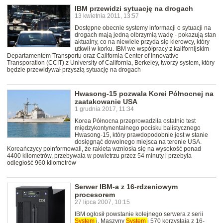
IBM przewidzi sytuację na drogach
13 kwietnia 2011, 13:57
Dostępne obecnie systemy informacji o sytuacji na
drogach mają jedną olbrzymią wadę - pokazują stan
aktualny, co na niewiele przyda się kierowcy, który
utkwił w korku. IBM we współpracy z kalifornijskim
Departamentem Transportu oraz California Center of Innovative
Transporation (CCIT) z University of California, Berkeley, tworzy system, który
będzie przewidywał przyszłą sytuację na drogach
Hwasong-15 pozwala Korei Północnej na
zaatakowanie USA
1 grudnia 2017, 11:34
Korea Północna przeprowadziła ostatnio test
międzykontynentalnego pocisku balistycznego
Hwasong-15, który prawdopodobnie jest w stanie
dosięgnąć dowolnego miejsca na terenie USA.
Koreańczycy poinformowali, że rakieta wzniosła się na wysokość ponad
4400 kilometrów, przebywała w powietrzu przez 54 minuty i przebyła
odległość 960 kilometrów
Serwer IBM-a z 16-rdzeniowym
procesorem
27 lipca 2007, 10:15
IBM ogłosił powstanie kolejnego serwera z serii
System
i. Maszyny
System
i 570 korzystają z 16-