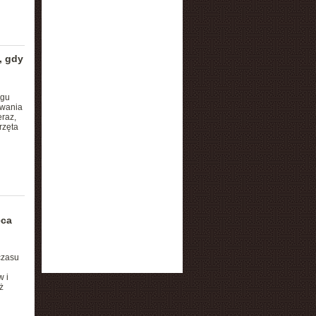
, gdy
ngu
owania
eraz,
rzęta
eca
czasu
 i
ż