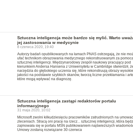
Sztuczna inteligencja może bardzo się mylić. Warto uważ
jej zastosowania w medycynie
8 czerwca 2020, 19:40
Autorzy badań opublikowanych na łamach PNAS ostrzegają, że nie mo
ufać technikom obrazowania medycznego rekonstruowanym za pomoc
sztucznej inteligencji. Międzynarodowy zespół naukowy pracujący pod
kierunkiem Andersa Hansena z Uniwersytetu w Cambridge stwierdził, ż
narzędzia do głębokiego uczenia się, które rekonstruują obrazy wysokie
jakości na podstawie szybkich skanów, tworzą liczne przekłamania i arte
które mogą wpływać na diagnozę.
Sztuczna inteligencja zastąpi redaktorów portalu
informacyjnego
31 maja 2020, 10:02
Microsoft zwolni kilkudziesięciu pracowników zatrudnionych na umowa
zleceniach. Stracą oni pracę na rzecz... sztucznej inteligencji, która będ
zajmowała się w portalu MSN publikowaniem najświeższych wiadomośc
Umowy zostaną rozwiązane 30 czerwca