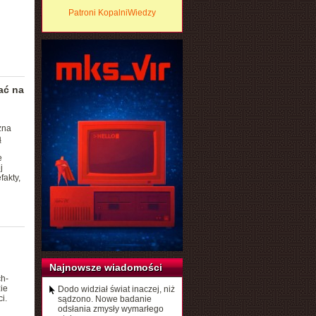
Patroni KopalniWiedzy
ać na
żna
ą
e
j
fakty,
Najnowsze wiadomości
ch-
zie
Dodo widział świat inaczej, niż
i.
sądzono. Nowe badanie
odsłania zmysły wymarłego