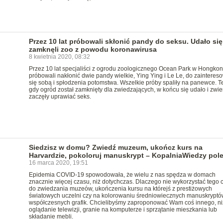
Przez 10 lat próbowali skłonić pandy do seksu. Udało się
zamknęli zoo z powodu koronawirusa
8 kwietnia 2020, 08:32
Przez 10 lat specjaliści z ogrodu zoologicznego Ocean Park w Hongko
próbowali nakłonić dwie pandy wielkie, Ying Ying i Le Le, do zainteres
się sobą i spłodzenia potomstwa. Wszelkie próby spaliły na panewce. T
gdy ogród został zamknięty dla zwiedzających, w końcu się udało i zwie
zaczęły uprawiać seks.
Siedzisz w domu? Zwiedź muzeum, ukończ kurs na
Harvardzie, pokoloruj manuskrypt – KopalniaWiedzy pol
16 marca 2020, 19:51
Epidemia COVID-19 spowodowała, że wielu z nas spędza w domach
znacznie więcej czasu, niż dotychczas. Dlaczego nie wykorzystać tego 
do zwiedzania muzeów, ukończenia kursu na którejś z prestiżowych
światowych uczelni czy na kolorowaniu średniowiecznych manuskryptów
współczesnych grafik. Chcielibyśmy zaproponować Wam coś innego, ni
oglądanie telewizji, granie na komputerze i sprzątanie mieszkania lub
składanie mebli.