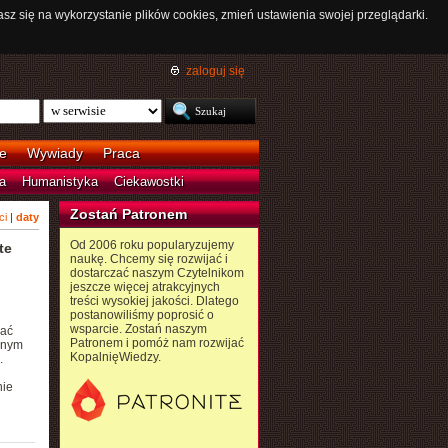
asz się na wykorzystanie plików cookies, zmień ustawienia swojej przeglądarki.
zaloguj się
e
Wywiady
Praca
a
Humanistyka
Ciekawostki
Zostań Patronem
ci
|
daty
Od 2006 roku popularyzujemy
te
naukę. Chcemy się rozwijać i
dostarczać naszym Czytelnikom
jeszcze więcej atrakcyjnych
treści wysokiej jakości. Dlatego
postanowiliśmy poprosić o
wsparcie. Zostań naszym
wać
Patronem i pomóż nam rozwijać
znym
KopalnięWiedzy.
.
nie