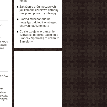
ptaka
Zakażenie dróg moczowych –
jak komórki czuciowe chronią
nas przed poważną infekcją
Blaszki mitochondrialne –
nowy typ patologii w mózgach
ci
chorych na Alzheimera
Co się dzieje w organizmie
człowieka podczas zaćmienia
w
Słońca? Sprawdzą to uczeni z
o kodu
Barcelony
tawie
twę
genów
 w
ation
ytety,
obnych