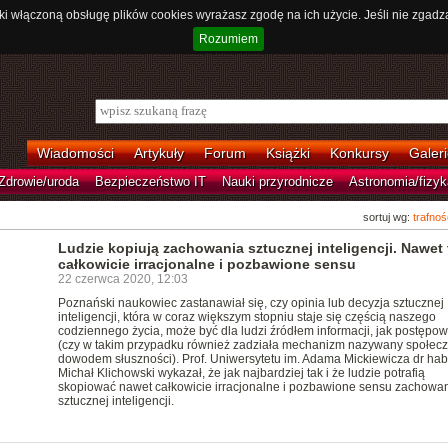
ki włączoną obsługę plików cookies wyrażasz zgodę na ich użycie. Jeśli nie zgadz
Rozumiem
Wiadomości
Artykuły
Forum
Książki
Konkursy
Galeri
Zdrowie/uroda
Bezpieczeństwo IT
Nauki przyrodnicze
Astronomia/fizyk
sortuj wg:
trafnoś
Ludzie kopiują zachowania sztucznej inteligencji. Nawet 
całkowicie irracjonalne i pozbawione sensu
22 czerwca 2020, 12:03
Poznański naukowiec zastanawiał się, czy opinia lub decyzja sztucznej
inteligencji, która w coraz większym stopniu staje się częścią naszego
codziennego życia, może być dla ludzi źródłem informacji, jak postępo
(czy w takim przypadku również zadziała mechanizm nazywany społec
dowodem słuszności). Prof. Uniwersytetu im. Adama Mickiewicza dr hab
Michał Klichowski wykazał, że jak najbardziej tak i że ludzie potrafią
skopiować nawet całkowicie irracjonalne i pozbawione sensu zachowa
sztucznej inteligencji.