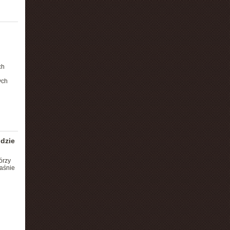
ch
ych
udzie
órzy
aśnie