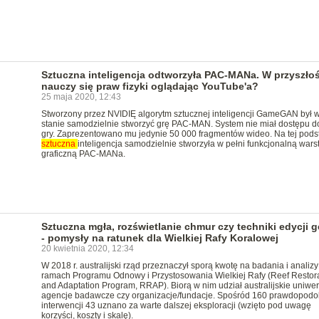
Sztuczna inteligencja odtworzyła PAC-MANa. W przyszłoś
nauczy się praw fizyki oglądając YouTube'a?
25 maja 2020, 12:43
Stworzony przez NVIDIĘ algorytm sztucznej inteligencji GameGAN był 
stanie samodzielnie stworzyć grę PAC-MAN. System nie miał dostępu d
gry. Zaprezentowano mu jedynie 50 000 fragmentów wideo. Na tej pods
sztuczna
inteligencja samodzielnie stworzyła w pełni funkcjonalną wars
graficzną PAC-MANa.
Sztuczna mgła, rozświetlanie chmur czy techniki edycji 
- pomysły na ratunek dla Wielkiej Rafy Koralowej
20 kwietnia 2020, 12:34
W 2018 r. australijski rząd przeznaczył sporą kwotę na badania i analizy
ramach Programu Odnowy i Przystosowania Wielkiej Rafy (Reef Restor
and Adaptation Program, RRAP). Biorą w nim udział australijskie uniwers
agencje badawcze czy organizacje/fundacje. Spośród 160 prawdopod
interwencji 43 uznano za warte dalszej eksploracji (wzięto pod uwagę
korzyści, koszty i skalę).