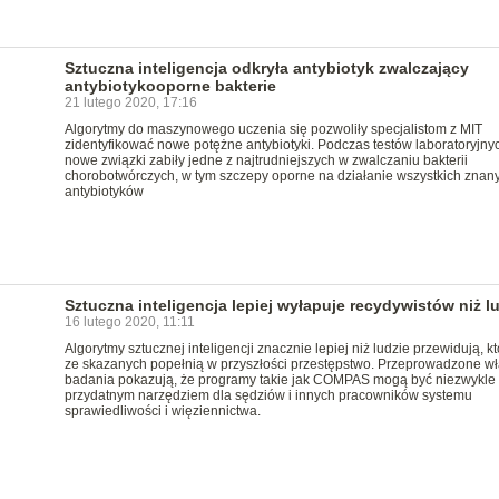
Sztuczna inteligencja odkryła antybiotyk zwalczający
antybiotykooporne bakterie
21 lutego 2020, 17:16
Algorytmy do maszynowego uczenia się pozwoliły specjalistom z MIT
zidentyfikować nowe potężne antybiotyki. Podczas testów laboratoryjny
nowe związki zabiły jedne z najtrudniejszych w zwalczaniu bakterii
chorobotwórczych, w tym szczepy oporne na działanie wszystkich znan
antybiotyków
Sztuczna inteligencja lepiej wyłapuje recydywistów niż l
16 lutego 2020, 11:11
Algorytmy sztucznej inteligencji znacznie lepiej niż ludzie przewidują, kt
ze skazanych popełnią w przyszłości przestępstwo. Przeprowadzone wł
badania pokazują, że programy takie jak COMPAS mogą być niezwykle
przydatnym narzędziem dla sędziów i innych pracowników systemu
sprawiedliwości i więziennictwa.