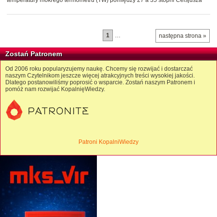
temperatury mokrego termometru (TW) pomiędzy 27 a 35 stopni Celsjusza
1
…
następna strona »
Zostań Patronem
Od 2006 roku popularyzujemy naukę. Chcemy się rozwijać i dostarczać
naszym Czytelnikom jeszcze więcej atrakcyjnych treści wysokiej jakości.
Dlatego postanowiliśmy poprosić o wsparcie. Zostań naszym Patronem i
pomóż nam rozwijać KopalnięWiedzy.
Patroni KopalniWiedzy