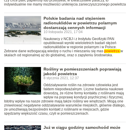
czy chce palić papierosy lub przebywać w towarzystwie palaczy, to
indywidualnie nie mamy możliwości uniknięcia zanieczyszczonego powietrza
Polskie badania nad stężeniem
radionuklidów w powietrzu polarnym
dostarczają cennych informacji
10 listopada 2021, 17:04
Naukowcy z NCBJ i z Instytutu Geofizyki PAN
opublikowali wyniki wieloletnich badań stężeń
radionuklidów w regionie polarnym i w Polsce.
Zebrane dane wzbogacają wiedzę o ruchu i mieszaniu się mas
powietrza
w
skalach od regionalnej aż do globalnej, oraz o zapyleniu środowiska.
Rośliny w pomieszczeniach poprawiają
jakość powietrza
8 stycznia 2021, 12:37
Oddziaływanie roślin na zdrowie człowieka jest
faktem niepodważalnym. Liczne badania naukowe
dowodzą, że różne formy kontaktu z roślinami mają
wpływ na poprawę kondycji psychicznej i fizycznej.
Istotny wpływ na nasze zdrowie mają także rośliny we wnętrzach. Mogą one
zniwelować negatywne oddziaływanie warunków miejskich, głównie dlatego,
że umożliwiają bezpośredni kontakt z roślinami w miejscach, gdzie
spędzamy większość czasu, czyli w pomieszczeniach.
Już w ciągu godziny samochoód może