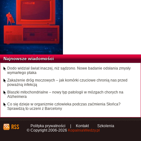
Najnowsze wiadomości
Dodo widział świat inaczej, niż sądzono. Nowe badanie odsłania zmysły
wymarłego ptaka
Zakażenie dróg moczowych – jak komórki czuciowe chronią nas przed
poważną infekcją
Blaszki mitochondrialne – nowy typ patologii w mózgach chorych na
Alzheimera
Co się dzieje w organizmie człowieka podczas zaćmienia Słońca?
Sprawdzą to uczeni z Barcelony
Polityka prywatności
|
Kontakt
Szkolenia
© Copyright 2006-2026
KopalniaWiedzy.pl