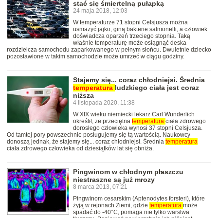
stać się śmiertelną pułapką
24 maja 2018, 12:03
W temperaturze 71 stopni Celsjusza można
usmażyć jajko, giną bakterie salmonelli, a człowiek
doświadcza oparzeń trzeciego stopnia. Taką
właśnie temperaturę może osiągnąć deska
rozdzielcza samochodu zaparkowanego w pełnym słońcu. Dwuletnie dziecko
pozostawione w takim samochodzie może umrzeć w ciągu godziny.
Stajemy się... coraz chłodniejsi. Średnia
temperatura
ludzkiego ciała jest coraz
niższa
4 listopada 2020, 11:38
W XIX wieku niemiecki lekarz Carl Wunderlich
określił, że przeciętna
temperatura
ciała zdrowego
dorosłego człowieka wynosi 37 stopni Celsjusza.
Od tamtej pory powszechnie posługujemy się tą wartością. Naukowcy
donoszą jednak, że stajemy się... coraz chłodniejsi. Średnia
temperatura
ciała zdrowego człowieka od dziesiątków lat się obniża.
Pingwinom w chłodnym płaszczu
niestraszne są już mrozy
8 marca 2013, 07:21
Pingwinom cesarskim (Aptenodytes forsteri), które
żyją w rejonach Ziemi, gdzie
temperatura
może
spadać do -40°C, pomaga nie tylko warstwa