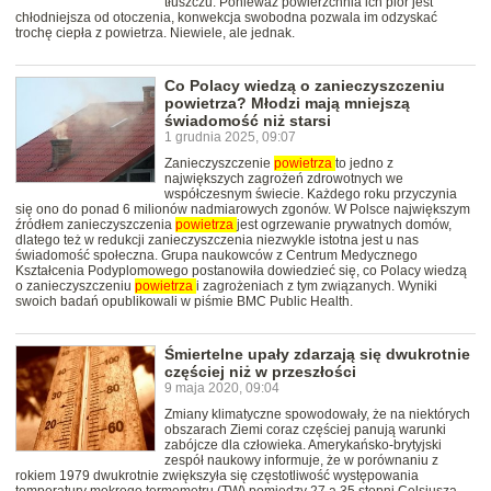
tłuszczu. Ponieważ powierzchnia ich piór jest
chłodniejsza od otoczenia, konwekcja swobodna pozwala im odzyskać
trochę ciepła z powietrza. Niewiele, ale jednak.
Co Polacy wiedzą o zanieczyszczeniu
powietrza? Młodzi mają mniejszą
świadomość niż starsi
1 grudnia 2025, 09:07
Zanieczyszczenie
powietrza
to jedno z
największych zagrożeń zdrowotnych we
współczesnym świecie. Każdego roku przyczynia
się ono do ponad 6 milionów nadmiarowych zgonów. W Polsce największym
źródłem zanieczyszczenia
powietrza
jest ogrzewanie prywatnych domów,
dlatego też w redukcji zanieczyszczenia niezwykle istotna jest u nas
świadomość społeczna. Grupa naukowców z Centrum Medycznego
Kształcenia Podyplomowego postanowiła dowiedzieć się, co Polacy wiedzą
o zanieczyszczeniu
powietrza
i zagrożeniach z tym związanych. Wyniki
swoich badań opublikowali w piśmie BMC Public Health.
Śmiertelne upały zdarzają się dwukrotnie
częściej niż w przeszłości
9 maja 2020, 09:04
Zmiany klimatyczne spowodowały, że na niektórych
obszarach Ziemi coraz częściej panują warunki
zabójcze dla człowieka. Amerykańsko-brytyjski
zespół naukowy informuje, że w porównaniu z
rokiem 1979 dwukrotnie zwiększyła się częstotliwość występowania