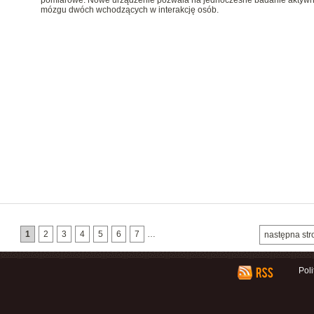
pomiarowe. Nowe urządzenie pozwala na jednoczesne badanie aktywn
mózgu dwóch wchodzących w interakcję osób.
1
2
3
4
5
6
7
…
następna str
Pol