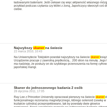
ładowanymi bateriami. Jeśli ciekawi cię więc aktywność własnego móz
przykład podczas czytania czy kłótni z żoną, Japończycy stworzyli coś d
ciebie.
Najszybszy
skaner
na świecie
22 marca 2010, 10:43
Na Uniwersytecie Tokijskim powstał najszybszy na świecie
skaner
książ
Urządzenie pracuje z zawrotną prędkością... 200 stron na minutę. Jego
ma nadzieję, że posłuży on do szybkiego przenoszenia na formę cyfrow
japońskiej mangi.
Skaner do jednoczesnego badania 2 osób
28 stycznia 2011, 17:05
Ray Lee z Princeton University opracował pierwszy na świecie
skaner
d
funkcjonalnego rezonansu magnetycznego, którego solenoid (cewkę w
kształcie cylindra) przeprojektowano, tak by powstały dwie głowice