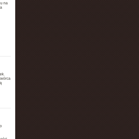
gu na
la
ek.
 twórca
ą
o