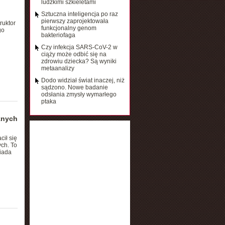
ludzkimi szkieletami
Sztuczna inteligencja po raz
pierwszy zaprojektowała
ruktor
funkcjonalny genom
go
bakteriofaga
Czy infekcja SARS-CoV-2 w
ciąży może odbić się na
zdrowiu dziecka? Są wyniki
metaanalizy
Dodo widział świat inaczej, niż
sądzono. Nowe badanie
odsłania zmysły wymarłego
ptaka
znych
ił się
ch. To
iada