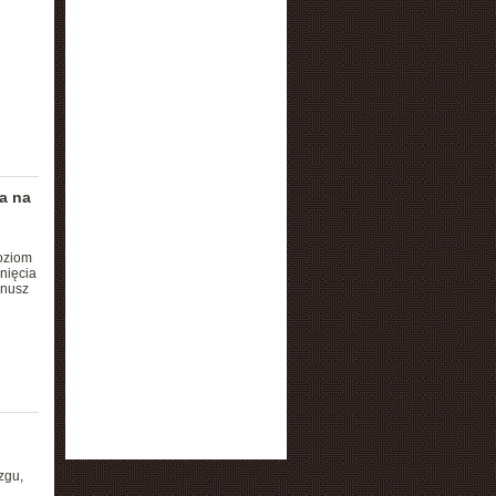
a na
poziom
nięcia
anusz
zgu,