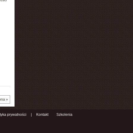
ości
ona »
ityka prywatności
|
Kontakt
Szkolenia