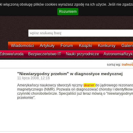
ki włączoną obsługę plików cookies wyrażasz zgodę na ich użycie. Jeśli nie zgadz
Rozumiem
Wiadomości
Artykuły
Forum
Książki
Konkursy
Galeri
Zdrowie/uroda
Bezpieczeństwo IT
Nauki przyrodnicze
Astronomia/fizyk
sortuj wg:
trafnoś
"Niewiarygodny przełom" w diagnostyce medycznej
11 lipca 2008, 12:16
Amerykańscy naukowcy stworzyli ręczny
skaner
do jądrowego rezonan
magnetycznego (NMR). Pozwala on diagnozować choroby i identyfikow
czynniki chorobotwórcze. Specjaliści już teraz mówią o "niewiarygodny
przełomie".