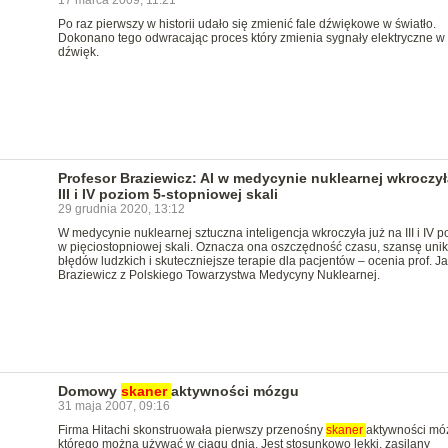
17 marca 2009, 11:21
Po raz pierwszy w historii udało się zmienić fale dźwiękowe w światło.
Dokonano tego odwracając proces który zmienia sygnały elektryczne w
dźwięk.
Profesor Braziewicz: AI w medycynie nuklearnej wkroczył
III i IV poziom 5-stopniowej skali
29 grudnia 2020, 13:12
W medycynie nuklearnej sztuczna inteligencja wkroczyła już na III i IV 
w pięciostopniowej skali. Oznacza ona oszczędność czasu, szansę unik
błędów ludzkich i skuteczniejsze terapie dla pacjentów – ocenia prof. J
Braziewicz z Polskiego Towarzystwa Medycyny Nuklearnej.
Domowy
skaner
aktywności mózgu
31 maja 2007, 09:16
Firma Hitachi skonstruowała pierwszy przenośny
skaner
aktywności mó
którego można używać w ciągu dnia. Jest stosunkowo lekki, zasilany