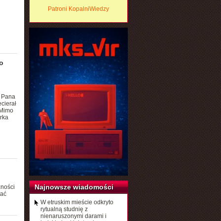
Patroni KopalniWiedzy
o
n
z Pana
cierał
 Mimo
arka
Najnowsze wiadomości
żności
tać
W etruskim mieście odkryto
rytualną studnię z
nienaruszonymi darami i