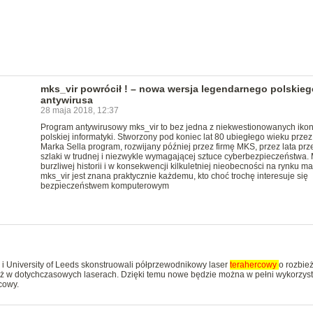
mks_vir powrócił ! – nowa wersja legendarnego polskieg
antywirusa
28 maja 2018, 12:37
Program antywirusowy mks_vir to bez jedna z niekwestionowanych iko
polskiej informatyki. Stworzony pod koniec lat 80 ubiegłego wieku prze
Marka Sella program, rozwijany później przez firmę MKS, przez lata prze
szlaki w trudnej i niezwykle wymagającej sztuce cyberbezpieczeństwa.
burzliwej historii i w konsekwencji kilkuletniej nieobecności na rynku m
mks_vir jest znana praktycznie każdemu, kto choć trochę interesuje się
bezpieczeństwem komputerowym
i University of Leeds skonstruowali półprzewodnikowy laser
terahercowy
o rozbie
niż w dotychczasowych laserach. Dzięki temu nowe będzie można w pełni wykorzys
cowy.