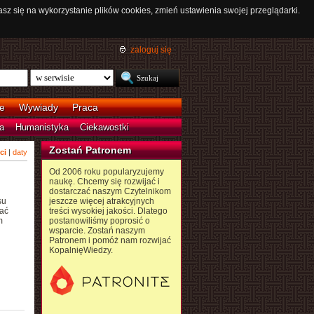
asz się na wykorzystanie plików cookies, zmień ustawienia swojej przeglądarki.
zaloguj się
e
Wywiady
Praca
a
Humanistyka
Ciekawostki
Zostań Patronem
ci
|
daty
Od 2006 roku popularyzujemy
naukę. Chcemy się rozwijać i
dostarczać naszym Czytelnikom
su
jeszcze więcej atrakcyjnych
ać
treści wysokiej jakości. Dlatego
m
postanowiliśmy poprosić o
wsparcie. Zostań naszym
Patronem i pomóż nam rozwijać
KopalnięWiedzy.