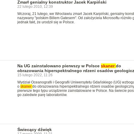
Zmarł genialny konstruktor Jacek Karpiński
22 lutego 2010, 12:39
Wczoraj, 21 lutego, we Wrocławiu zmarł Jacek Karpiński, genialny konst
nazywany "polskim Billem Gatesem". Od założyciela Microsoftu różniło 
jednak fakt, że urodził się w Polsce.
Na UG zainstalowano pierwszy w Polsce
skaner
do
obrazowania hiperspektralnego rdzeni osadów geologic
15 lutego 2022, 11:26
Wydział Oceanografii i Geografii Uniwersytetu Gdańskiego (UG) wzbogac
o
skaner
do obrazowania hiperspektralnego rdzeni osadów geologiczny
pierwsze tego typu urządzenie zainstalowane w Polsce. Na świecie pos
go zaledwie parę laboratoriów.
Świecący dźwięk