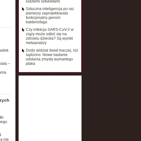
ludzkimi szkieletami
Sztuczna inteligencja po raz
pierwszy zaprojektowała
funkcjonalny genom
bakteriofaga
Czy infekcja SARS-CoV-2 w
ciąży może odbić się na
zdrowiu dziecka? Są wyniki
metaanalizy
padek
Dodo widział świat inaczej, niż
sądzono. Nowe badanie
odsłania zmysły wymarłego
iała –
ptaka
ania
zych
ki
iego
4
a nie