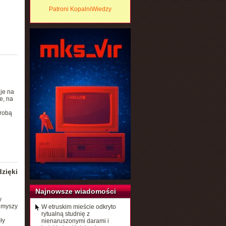
Patroni KopalniWiedzy
je na
e, na
orobą
zięki
Najnowsze wiadomości
y
 myszy
W etruskim mieście odkryto
rytualną studnię z
ły
nienaruszonymi darami i