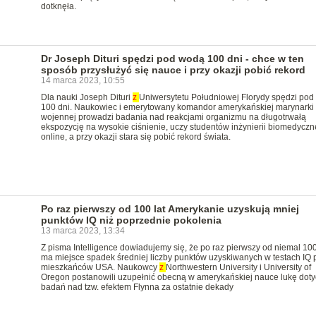
dotknęła.
Dr Joseph Dituri spędzi pod wodą 100 dni - chce w ten
sposób przysłużyć się nauce i przy okazji pobić rekord
14 marca 2023, 10:55
Dla nauki Joseph Dituri
z
Uniwersytetu Południowej Florydy spędzi po
100 dni. Naukowiec i emerytowany komandor amerykańskiej marynarki
wojennej prowadzi badania nad reakcjami organizmu na długotrwałą
ekspozycję na wysokie ciśnienie, uczy studentów inżynierii biomedyczn
online, a przy okazji stara się pobić rekord świata.
Po raz pierwszy od 100 lat Amerykanie uzyskują mniej
punktów IQ niż poprzednie pokolenia
13 marca 2023, 13:34
Z pisma Intelligence dowiadujemy się, że po raz pierwszy od niemal 100
ma miejsce spadek średniej liczby punktów uzyskiwanych w testach IQ 
mieszkańców USA. Naukowcy
z
Northwestern University i University of
Oregon postanowili uzupełnić obecną w amerykańskiej nauce lukę dot
badań nad tzw. efektem Flynna za ostatnie dekady