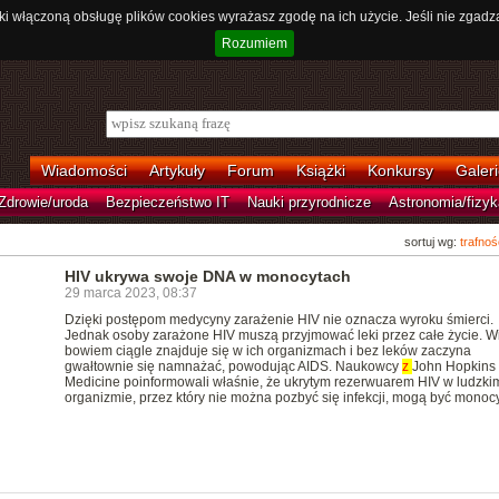
ki włączoną obsługę plików cookies wyrażasz zgodę na ich użycie. Jeśli nie zgadz
Rozumiem
Wiadomości
Artykuły
Forum
Książki
Konkursy
Galeri
Zdrowie/uroda
Bezpieczeństwo IT
Nauki przyrodnicze
Astronomia/fizyk
sortuj wg:
trafnoś
HIV ukrywa swoje DNA w monocytach
29 marca 2023, 08:37
Dzięki postępom medycyny zarażenie HIV nie oznacza wyroku śmierci.
Jednak osoby zarażone HIV muszą przyjmować leki przez całe życie. W
bowiem ciągle znajduje się w ich organizmach i bez leków zaczyna
gwałtownie się namnażać, powodując AIDS. Naukowcy
z
John Hopkins
Medicine poinformowali właśnie, że ukrytym rezerwuarem HIV w ludzki
organizmie, przez który nie można pozbyć się infekcji, mogą być monocy