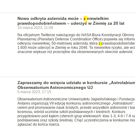
Nowo odkryta asteroida może –
z
niewielkim
prawdopodobieństwem – uderzyć w Ziemię za 20 lat
10 marca 2023, 11:09
Na oficjalnym Twitterze należącego do NASA Biura Koordynacji Obrony
Planetarnej (Planetary Defense Coordination Office) pojawiła się inform
odkryciu niewielkiej, 50-metrowej asteroidy, która
z
prawdopodobieństw
1:600 może uderzyć w Ziemię w roku 2046. To niewielkie ryzyko, ale wc
znacznie większe niż przeciętne dla obserwowanych obecnie asteroid.
Zapraszamy do wzięcia udziału w konkursie „Astrolabiu
Obserwatorium Astronomicznego UJ
5 marca 2023, 17:15
Obserwatorium Astronomiczne Uniwersytetu Jagiellońskiego i Fundacja
Antares organizują VII edycję konkursu astronomicznego „Astrolabium”.
celem jest promowanie nauk ścisłych, przede wszystkim astronomii i b
kosmosu, wśród uczniów szkół podstawowych i średnich. Konkurs
przygotowano pod kątem czterech grup wiekowych: klas 1-3, 4-6 i 7-8 s
podstawowej oraz szkoły średniej. Chęć uczestniczenia w konkursie m
zgłaszać do końca marca.