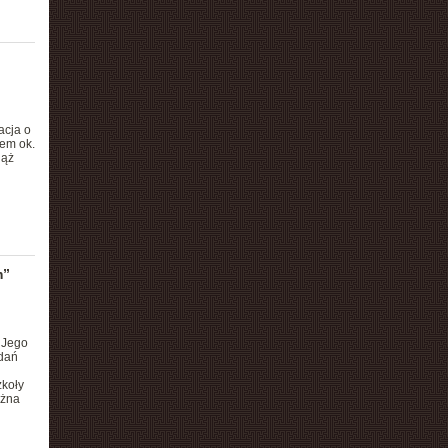
acja o
em ok.
iąż
m”
 Jego
adań
zkoły
ożna