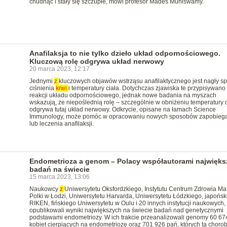
chudnąć i stały się szczupłe, mówi profesor Mades Muniswamy.
Anafilaksja to nie tylko dzieło układ odpornościowego.
Kluczową rolę odgrywa układ nerwowy
20 marca 2023, 12:17
Jednymi
z
kluczowych objawów wstrząsu anafilaktycznego jest nagły s
ciśnienia
krwi
i temperatury ciała. Dotychczas zjawiska te przypisywano
reakcji układu odpornościowego, jednak nowe badania na myszach
wskazują, że niepoślednią rolę – szczególnie w obniżeniu temperatury c
odgrywa tutaj układ nerwowy. Odkrycie, opisane na łamach Science
Immunology, może pomóc w opracowaniu nowych sposobów zapobieg
lub leczenia anafilaksji.
Endometrioza a genom – Polacy współautorami najwięks
badań na świecie
15 marca 2023, 13:06
Naukowcy
z
Uniwersytetu Oksfordzkiego, Instytutu Centrum Zdrowia Mat
Polki w Łodzi, Uniwersytetu Harvarda, Uniwersytetu Łódzkiego, japońsk
RIKEN, fińskiego Uniwersytetu w Oulu i 20 innych instytucji naukowych,
opublikowali wyniki największych na świecie badań nad genetycznymi
podstawami endometriozy. W ich trakcie przeanalizowali genomy 60 67
kobiet cierpiących na endometriozę oraz 701 926 pań, których ta chorob