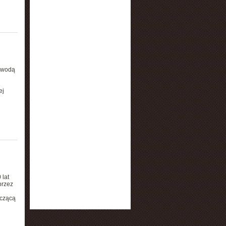
d wodą
ej
 lat
przez
yczącą