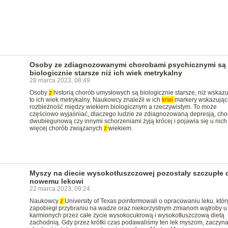
Osoby ze zdiagnozowanymi chorobami psychicznymi są
biologicznie starsze niż ich wiek metrykalny
28 marca 2023, 08:49
Osoby
z
historią chorób umysłowych są biologicznie starsze, niż wskazu
to ich wiek metrykalny. Naukowcy znaleźli w ich
krwi
markery wskazując
rozbieżność między wiekiem biologicznym a rzeczywistym. To może
częściowo wyjaśniać, dlaczego ludzie ze zdiagnozowaną depresją, ch
dwubiegunową czy innymi schorzeniami żyją krócej i pojawia się u nich
więcej chorób związanych
z
wiekiem.
Myszy na diecie wysokotłuszczowej pozostały szczupłe d
nowemu lekowi
22 marca 2023, 09:24
Naukowcy
z
University of Texas poinformowali o opracowaniu leku, któr
zapobiegł przybraniu na wadze oraz niekorzystnym zmianom wątroby u
karmionych przez całe życie wysokocukrową i wysokotłuszczową dietą
zachodnią. Gdy przez krótki czas podawaliśmy ten lek myszom, zaczyna