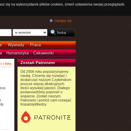
asz się na wykorzystanie plików cookies, zmień ustawienia swojej przeglądarki.
zaloguj się
e
Wywiady
Praca
a
Humanistyka
Ciekawostki
Zostań Patronem
ci
|
daty
Od 2006 roku popularyzujemy
naukę. Chcemy się rozwijać i
dostarczać naszym Czytelnikom
jeszcze więcej atrakcyjnych
irus
treści wysokiej jakości. Dlatego
postanowiliśmy poprosić o
wsparcie. Zostań naszym
m
Patronem i pomóż nam rozwijać
ty.
KopalnięWiedzy.