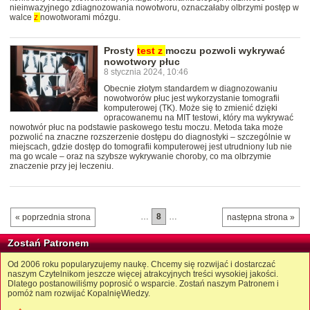
nieinwazyjnego zdiagnozowania nowotworu, oznaczałaby olbrzymi postęp w
walce
z
nowotworami mózgu.
Prosty
test
z
moczu pozwoli wykrywać
nowotwory płuc
8 stycznia 2024, 10:46
Obecnie złotym standardem w diagnozowaniu
nowotworów płuc jest wykorzystanie tomografii
komputerowej (TK). Może się to zmienić dzięki
opracowanemu na MIT testowi, który ma wykrywać
nowotwór płuc na podstawie paskowego testu moczu. Metoda taka może
pozwolić na znaczne rozszerzenie dostępu do diagnostyki – szczególnie w
miejscach, gdzie dostęp do tomografii komputerowej jest utrudniony lub nie
ma go wcale – oraz na szybsze wykrywanie choroby, co ma olbrzymie
znaczenie przy jej leczeniu.
…
8
…
« poprzednia strona
następna strona »
Zostań Patronem
Od 2006 roku popularyzujemy naukę. Chcemy się rozwijać i dostarczać
naszym Czytelnikom jeszcze więcej atrakcyjnych treści wysokiej jakości.
Dlatego postanowiliśmy poprosić o wsparcie. Zostań naszym Patronem i
pomóż nam rozwijać KopalnięWiedzy.