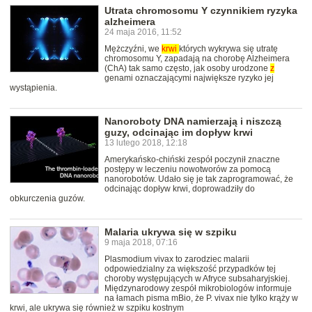
Utrata chromosomu Y czynnikiem ryzyka
alzheimera
24 maja 2016, 11:52
Mężczyźni, we
krwi
których wykrywa się utratę
chromosomu Y, zapadają na chorobę Alzheimera
(ChA) tak samo często, jak osoby urodzone
z
genami oznaczającymi największe ryzyko jej
wystąpienia.
Nanoroboty DNA namierzają i niszczą
guzy, odcinając im dopływ krwi
13 lutego 2018, 12:18
Amerykańsko-chiński zespół poczynił znaczne
postępy w leczeniu nowotworów za pomocą
nanorobotów. Udało się je tak zaprogramować, że
odcinając dopływ krwi, doprowadziły do
obkurczenia guzów.
Malaria ukrywa się w szpiku
9 maja 2018, 07:16
Plasmodium vivax to zarodziec malarii
odpowiedzialny za większość przypadków tej
choroby występujących w Afryce subsaharyjskiej.
Międzynarodowy zespół mikrobiologów informuje
na łamach pisma mBio, że P. vivax nie tylko krąży w
krwi, ale ukrywa się również w szpiku kostnym