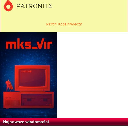
Patroni KopalniWiedzy
Najnowsze wiadomości