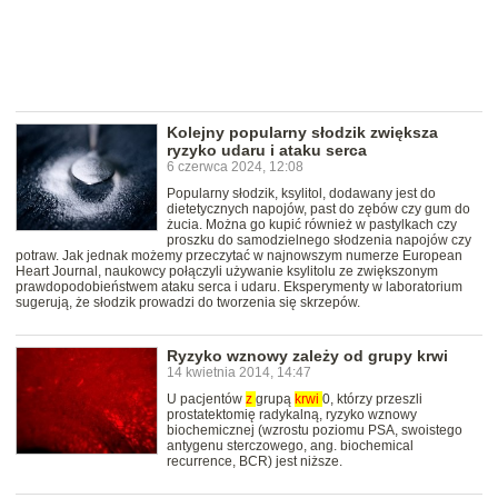
Kolejny popularny słodzik zwiększa
ryzyko udaru i ataku serca
6 czerwca 2024, 12:08
Popularny słodzik, ksylitol, dodawany jest do
dietetycznych napojów, past do zębów czy gum do
żucia. Można go kupić również w pastylkach czy
proszku do samodzielnego słodzenia napojów czy
potraw. Jak jednak możemy przeczytać w najnowszym numerze European
Heart Journal, naukowcy połączyli używanie ksylitolu ze zwiększonym
prawdopodobieństwem ataku serca i udaru. Eksperymenty w laboratorium
sugerują, że słodzik prowadzi do tworzenia się skrzepów.
Ryzyko wznowy zależy od grupy krwi
14 kwietnia 2014, 14:47
U pacjentów
z
grupą
krwi
0, którzy przeszli
prostatektomię radykalną, ryzyko wznowy
biochemicznej (wzrostu poziomu PSA, swoistego
antygenu sterczowego, ang. biochemical
recurrence, BCR) jest niższe.