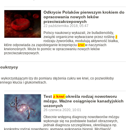
Odkrycie Polaków pierwszym krokiem do
opracowania nowych leków
przeciwzakrzepowych
22 października 2018, 05:47
Polscy naukowcy wykazali, że bufadienolidy,
związki organiczne wytwarzane przez roślinę
z
rodzaju żyworódka, modulują aktywność białka,
które odpowiada za zapobieganie krzepnięciu
krwi
w naczyniach
krwionośnych. Może to pomóc w opracowaniu nowych leków
przeciwzakrzepowych.
 cukrzycy
ykorzystującym łzy do pomiaru stężenia cukru we krwi, co pozwoliłoby
nnego kłucia i glukometrach.
Test
z
krwi
określa rodzaj nowotworu
mózgu. Ważne osiągnięcie kanadyjskich
uczonych
26 czerwca 2020, 10:01
Obecnie wstępną diagnozę nowotworów mózgu
wykonuje się na podstawie badań obrazowych,
jednak diagnoza szczegółowa, określająca np.
konkretny rodzaj nowotworu, wymaga wykonania biopsji. Możliwość