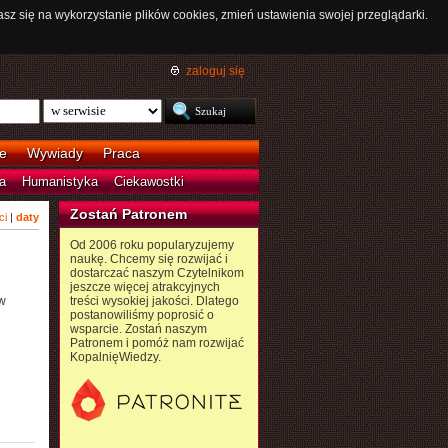
asz się na wykorzystanie plików cookies, zmień ustawienia swojej przeglądarki.
zaloguj się
e
Wywiady
Praca
a
Humanistyka
Ciekawostki
Zostań Patronem
ci
|
daty
Od 2006 roku popularyzujemy
naukę. Chcemy się rozwijać i
dostarczać naszym Czytelnikom
jeszcze więcej atrakcyjnych
w
treści wysokiej jakości. Dlatego
postanowiliśmy poprosić o
wsparcie. Zostań naszym
Patronem i pomóż nam rozwijać
KopalnięWiedzy.