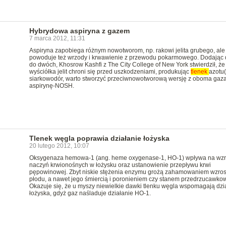
Hybrydowa aspiryna z gazem
7 marca 2012, 11:31
Aspiryna zapobiega różnym nowotworom, np. rakowi jelita grubego, ale
powoduje też wrzody i krwawienie z przewodu pokarmowego. Dodając
do dwóch, Khosrow Kashfi z The City College of New York stwierdził, że
wyściółka jelit chroni się przed uszkodzeniami, produkując
tlenek
azotu(I
siarkowodór, warto stworzyć przeciwnowotworową wersję z oboma gaza
aspirynę-NOSH.
Tlenek węgla poprawia działanie łożyska
20 lutego 2012, 10:07
Oksygenaza hemowa-1 (ang. heme oxygenase-1, HO-1) wpływa na wzr
naczyń krwionośnych w łożysku oraz ustanowienie przepływu krwi
pępowinowej. Zbyt niskie stężenia enzymu grożą zahamowaniem wzros
płodu, a nawet jego śmiercią i poronieniem czy stanem przedrzucawko
Okazuje się, że u myszy niewielkie dawki tlenku węgla wspomagają dzi
łożyska, gdyż gaz naśladuje działanie HO-1.