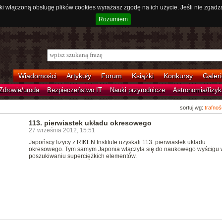
ki włączoną obsługę plików cookies wyrażasz zgodę na ich użycie. Jeśli nie zgadz
Rozumiem
Wiadomości
Artykuły
Forum
Książki
Konkursy
Galeri
Zdrowie/uroda
Bezpieczeństwo IT
Nauki przyrodnicze
Astronomia/fizyk
sortuj wg:
trafnoś
113. pierwiastek układu okresowego
27 września 2012, 15:51
Japońscy fizycy z RIKEN Institute uzyskali 113. pierwiastek układu
okresowego. Tym samym Japonia włączyła się do naukowego wyścigu 
poszukiwaniu superciężkich elementów.