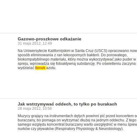
Gazowo-proszkowe odkażanie
31 maja 2012, 12:49
Na Uniwersytecie Kalifornijskim w Santa Cruz (USCS) opracowano now
sposób eliminowania z ran lekoopornych bakterii. Do porowatego,
biokompatybilnego materiału, który można wykorzystywać jako puder w
spreju, wprowadza się fotoaktywną substancję. Po oświetleniu zaczyna
wydzielać
tlenek
azotu.
Jak wstrzymywać oddech, to tylko po burakach
28 maja 2012, 10:56
Muzycy grający na instrumentach dętych powinni pić przed koncertem s
buraczany, bo pomaga on wytrzymać dłużej na jednym oddechu. Z tego
samego względu koncentrat buraczany warto uwzględnić w menu śpie
nurków czy pływaków (Respiratory Physiology & Neurobiology).