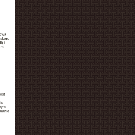
 dwa
 skoro
I) i
mi -
ost
tu
wym.
ałanie