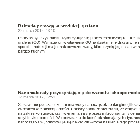
Bakterie pomogą w produkcji grafenu
22 marca 2012, 13:10
Podczas syntezy grafenu wykorzystuje się proces chemicznej redukcji t
grafenu (GO). Wymaga on wystawienia GO na działanie hydrazyny. Ten
sposób produkcji ma jednak poważne wady, które czynią jego skalowan
bardzo trudnym
Nanomateriały przyczyniają się do wzrostu lekoopornośc
14 marca 2012, 12:52
Stosowanie podczas uzdatniania wody nanocząstek tlenku glinu(III) spr
wzrostowi wielolekooporności. Chińscy badacze stwierdzili, że wpływaj
na zakres koniugacji, czyli wymieniania się przez mikroorganizmy gena
antybiotykooporności. W porównaniu do komórek niemających stycznoś
nanocząstkami, odnotowuje się nawet 200-krotne nasilenie tego proces