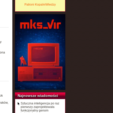
Patroni KopalniWiedzy
y
 ona
Najnowsze wiadomości
ok
waków,
Sztuczna inteligencja po raz
pierwszy zaprojektowała
funkcjonalny genom