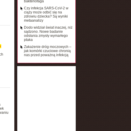
bakteriofaga
Czy infekcja SARS-CoV-2 w
ciąży może odbić się na
zdrowiu dziecka? Są wyniki
metaanalizy
Dodo widział świat inaczej, niż
sądzono. Nowe badanie
odsłania zmysły wymarłego
ptaka
k
Zakażenie dróg moczowych –
jak komórki czuciowe chronią
ch
nas przed poważną infekcją
a
zek
owaniu