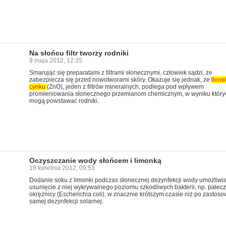
Na słońcu filtr tworzy rodniki
9 maja 2012, 12:35
Smarując się preparatami z filtrami słonecznymi, człowiek sądzi, że
zabezpiecza się przed nowotworami skóry. Okazuje się jednak, że
tlene
cynku
(ZnO), jeden z filtrów mineralnych, podlega pod wpływem
promieniowania słonecznego przemianom chemicznym, w wyniku który
mogą powstawać rodniki.
Oczyszczanie wody słońcem i limonką
18 kwietnia 2012, 09:53
Dodanie soku z limonki podczas słonecznej dezynfekcji wody umożliwi
usunięcie z niej wykrywalnego poziomu szkodliwych bakterii, np. pałec
okrężnicy (Escherichia coli), w znacznie krótszym czasie niż po zastos
samej dezynfekcji solarnej.