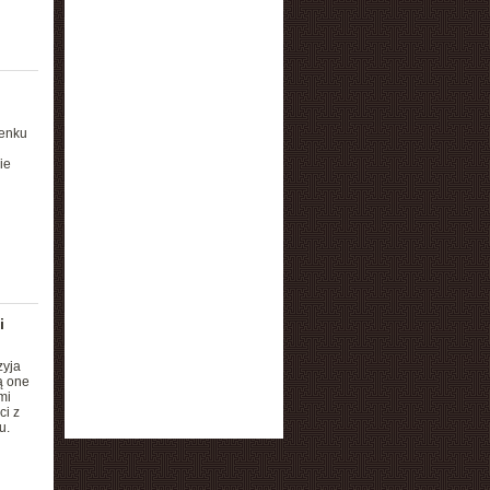
lenku
ie
i
zyja
ą one
mi
ci z
u.