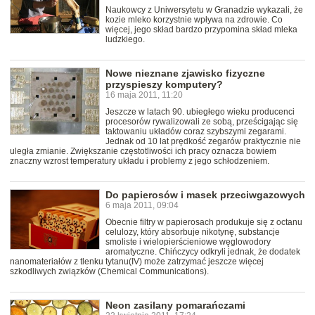
Naukowcy z Uniwersytetu w Granadzie wykazali, że
kozie mleko korzystnie wpływa na zdrowie. Co
więcej, jego skład bardzo przypomina skład mleka
ludzkiego.
Nowe nieznane zjawisko fizyczne
przyspieszy komputery?
16 maja 2011, 11:20
Jeszcze w latach 90. ubiegłego wieku producenci
procesorów rywalizowali ze sobą, prześcigając się
taktowaniu układów coraz szybszymi zegarami.
Jednak od 10 lat prędkość zegarów praktycznie nie
uległa zmianie. Zwiększanie częstotliwości ich pracy oznacza bowiem
znaczny wzrost temperatury układu i problemy z jego schłodzeniem.
Do papierosów i masek przeciwgazowych
6 maja 2011, 09:04
Obecnie filtry w papierosach produkuje się z octanu
celulozy, który absorbuje nikotynę, substancje
smoliste i wielopierścieniowe węglowodory
aromatyczne. Chińczycy odkryli jednak, że dodatek
nanomateriałów z tlenku tytanu(IV) może zatrzymać jeszcze więcej
szkodliwych związków (Chemical Communications).
Neon zasilany pomarańczami