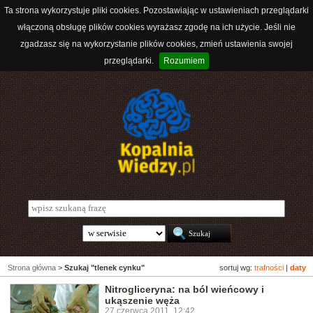
Ta strona wykorzystuje pliki cookies. Pozostawiając w ustawieniach przeglądarki
włączoną obsługę plików cookies wyrażasz zgodę na ich użycie. Jeśli nie
zgadzasz się na wykorzystanie plików cookies, zmień ustawienia swojej
przeglądarki.
Rozumiem
Strona główna
>
Szukaj "tlenek cynku"
sortuj wg:
trafności
|
daty
Nitrogliceryna: na ból wieńcowy i
ukąszenie węża
27 czerwca 2011, 12:42