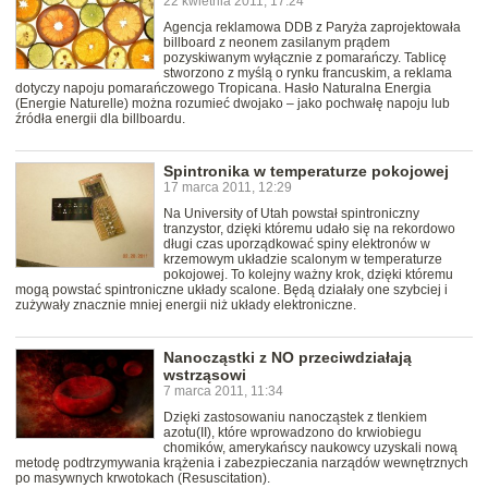
22 kwietnia 2011, 17:24
Agencja reklamowa DDB z Paryża zaprojektowała
billboard z neonem zasilanym prądem
pozyskiwanym wyłącznie z pomarańczy. Tablicę
stworzono z myślą o rynku francuskim, a reklama
dotyczy napoju pomarańczowego Tropicana. Hasło Naturalna Energia
(Energie Naturelle) można rozumieć dwojako – jako pochwałę napoju lub
źródła energii dla billboardu.
Spintronika w temperaturze pokojowej
17 marca 2011, 12:29
Na University of Utah powstał spintroniczny
tranzystor, dzięki któremu udało się na rekordowo
długi czas uporządkować spiny elektronów w
krzemowym układzie scalonym w temperaturze
pokojowej. To kolejny ważny krok, dzięki któremu
mogą powstać spintroniczne układy scalone. Będą działały one szybciej i
zużywały znacznie mniej energii niż układy elektroniczne.
Nanocząstki z NO przeciwdziałają
wstrząsowi
7 marca 2011, 11:34
Dzięki zastosowaniu nanocząstek z tlenkiem
azotu(II), które wprowadzono do krwiobiegu
chomików, amerykańscy naukowcy uzyskali nową
metodę podtrzymywania krążenia i zabezpieczania narządów wewnętrznych
po masywnych krwotokach (Resuscitation).