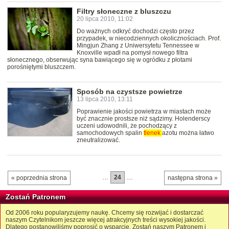
Filtry słoneczne z bluszczu
20 lipca 2010, 11:02
Do ważnych odkryć dochodzi często przez
przypadek, w niecodziennych okolicznościach. Prof.
Mingjun Zhang z Uniwersytetu Tennessee w
Knoxville wpadł na pomysł nowego filtra
słonecznego, obserwując syna bawiącego się w ogródku z płotami
porośniętymi bluszczem.
Sposób na czystsze powietrze
13 lipca 2010, 13:11
Poprawienie jakości powietrza w miastach może
być znacznie prostsze niż sądzimy. Holenderscy
uczeni udowodnili, że pochodzący z
samochodowych spalin
tlenek
azotu można łatwo
zneutralizować.
…
24
…
« poprzednia strona
następna strona »
Zostań Patronem
Od 2006 roku popularyzujemy naukę. Chcemy się rozwijać i dostarczać
naszym Czytelnikom jeszcze więcej atrakcyjnych treści wysokiej jakości.
Dlatego postanowiliśmy poprosić o wsparcie. Zostań naszym Patronem i