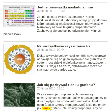
Jedne pierwiastki naśladują inne
30 lipca 2010, 18:40
Zespół doktora Willa Castelmana z Pacific
Northwest National Laboratory odkrył grupy atomów,
które naśladują właściwości innych pierwiastków.
Naukowcy nazwali te grupy "superatomami".
Zachowują się one jak pojedyncze atomy innych
pierwiastków.
Nanocząstkowe czyszczenie tła
28 lipca 2010, 09:44
Dotąd wykrycie pojedynczej komórki nowotworowej
odrywającej się od guza wydawało się graniczyć z
cudem, lecz dzięki wielofunkcyjnym nanocząstkom,
które usuwają z tła szum, obrazowanie może się
stać naprawdę bardzo czułe.
Jak się pozbywać tlenku grafenu?
25 lipca 2010, 11:16
Wraz z rozwojem i upowszechnianiem się
nowoczesnych nanomateriałów, narastają obawy co
do ich wpływu na środowisko naturalne. Trudno
ocenić, jakie szkody mogą poczynić takie materiały
jak
tlenek
grafenu. Naukowcy proponują, aby do