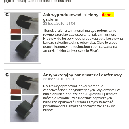
jego eliminacji zatrudnić pospolite bakterie.
Jak wyprodukować „zielony”
tlenek
grafenu
23 lipca 2010, 14:04
Tlenek grafenu to materiał mający potencjalnie
równie szerokie zastosowania, jak sam grafen.
Niestety, do tej pory jego produkcja była kosztowna i
bardzo szkodliwa dla środowiska. Obie te wady
usuwa komercyjna technologia opracowana na
amerykańskim Uniwersytecie Rice'a.
Antybakteryjny nanomateriał grafenowy
22 lipca 2010, 09:16
Naukowcy opracowali nowy materiał o
właściwościach antybakteryjnych. Wykorzystali w
nim cieniutkie arkusze tlenku grafenu i już teraz
mówią o rewolucji w dziedzinie septycznych
bandaży, opakowań utrzymujących świeżość
pokarmów oraz antyzapachowych wkładek do
butów.