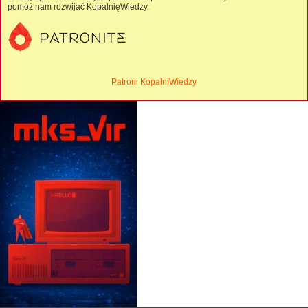
pomóż nam rozwijać KopalnięWiedzy.
Patroni KopalniWiedzy