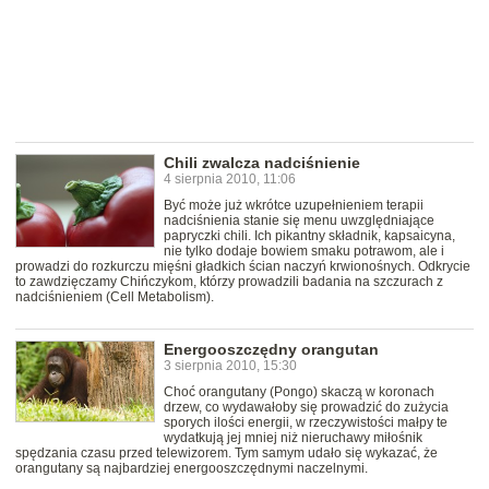
Chili zwalcza nadciśnienie
4 sierpnia 2010, 11:06
Być może już wkrótce uzupełnieniem terapii
nadciśnienia stanie się menu uwzględniające
papryczki chili. Ich pikantny składnik, kapsaicyna,
nie tylko dodaje bowiem smaku potrawom, ale i
prowadzi do rozkurczu mięśni gładkich ścian naczyń krwionośnych. Odkrycie
to zawdzięczamy Chińczykom, którzy prowadzili badania na szczurach z
nadciśnieniem (Cell Metabolism).
Energooszczędny orangutan
3 sierpnia 2010, 15:30
Choć orangutany (Pongo) skaczą w koronach
drzew, co wydawałoby się prowadzić do zużycia
sporych ilości energii, w rzeczywistości małpy te
wydatkują jej mniej niż nieruchawy miłośnik
spędzania czasu przed telewizorem. Tym samym udało się wykazać, że
orangutany są najbardziej energooszczędnymi naczelnymi.