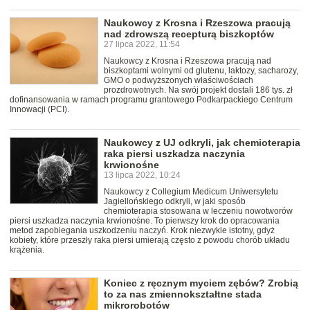
Naukowcy z Krosna i Rzeszowa pracują
nad zdrowszą recepturą biszkoptów
27 lipca 2022, 11:54
Naukowcy z Krosna i Rzeszowa pracują nad
biszkoptami wolnymi od glutenu, laktozy, sacharozy,
GMO o podwyższonych właściwościach
prozdrowotnych. Na swój projekt dostali 186 tys. zł
dofinansowania w ramach programu grantowego Podkarpackiego Centrum
Innowacji (PCI).
Naukowcy z UJ odkryli, jak chemioterapia
raka piersi uszkadza naczynia
krwionośne
13 lipca 2022, 10:24
Naukowcy z Collegium Medicum Uniwersytetu
Jagiellońskiego odkryli, w jaki sposób
chemioterapia stosowana w leczeniu nowotworów
piersi uszkadza naczynia krwionośne. To pierwszy krok do opracowania
metod zapobiegania uszkodzeniu naczyń. Krok niezwykle istotny, gdyż
kobiety, które przeszły raka piersi umierają często z powodu chorób układu
krążenia.
Koniec z ręcznym myciem zębów? Zrobią
to za nas zmiennokształtne stada
mikrorobotów