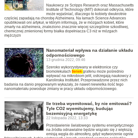
Naukowcy ze Scripps Research oraz Massachusetts
Institute of Technology (MIT) dokonali odkrycia, które
może wyjaśniać, dlaczego to kobiety dwukrotnie
częściej zapadają na chorobę Alzheimera. Na łamach Science Advances
opublikowali oni artykuł, w którym informują, że w mózgach kobiet, które
zmarły na alzheimera, znaleziono znacznie więcej szczególnie szkodliwej,
chemicznej zmienionej formy białka dopełniacza C3 niż w mózgach
mężczyzn
Nanomateriał wpływa na działanie układu
odpornościowego
13 grudnia 2022, 09:46
Szeroko wykorzystywany w elektronice czy
biomolekułach
tlenek
grafenu może pośrednio
wpływać na mikrobiom jelit, ostrzegają naukowcy z
Karolinska Institutet. Przeprowadzone przez nich
badania na danio pręgowanym wykazały, że nawet niewielka ilość tego
nanomateriału powoduje zmiany w pracy układu odpornościowego.
Ile trzeba wyemitować, by nie emitować?
Tyle CO2 wyemitujemy, budując
bezemisyjną energetykę
22 listopada 2022, 13:33
Przestawienie światowego systemu energetycznego
na źródła odnawialne będzie wiązało się z większą
emisją węgla do atmosfery, gdyż wytworzenie ogniw