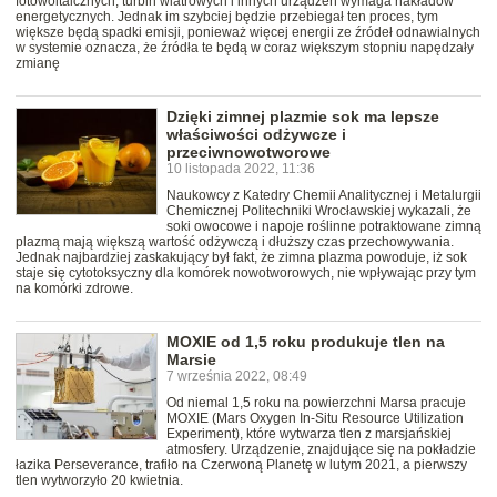
fotowoltaicznych, turbin wiatrowych i innych urządzeń wymaga nakładów
energetycznych. Jednak im szybciej będzie przebiegał ten proces, tym
większe będą spadki emisji, ponieważ więcej energii ze źródeł odnawialnych
w systemie oznacza, że źródła te będą w coraz większym stopniu napędzały
zmianę
Dzięki zimnej plazmie sok ma lepsze
właściwości odżywcze i
przeciwnowotworowe
10 listopada 2022, 11:36
Naukowcy z Katedry Chemii Analitycznej i Metalurgii
Chemicznej Politechniki Wrocławskiej wykazali, że
soki owocowe i napoje roślinne potraktowane zimną
plazmą mają większą wartość odżywczą i dłuższy czas przechowywania.
Jednak najbardziej zaskakujący był fakt, że zimna plazma powoduje, iż sok
staje się cytotoksyczny dla komórek nowotworowych, nie wpływając przy tym
na komórki zdrowe.
MOXIE od 1,5 roku produkuje tlen na
Marsie
7 września 2022, 08:49
Od niemal 1,5 roku na powierzchni Marsa pracuje
MOXIE (Mars Oxygen In-Situ Resource Utilization
Experiment), które wytwarza tlen z marsjańskiej
atmosfery. Urządzenie, znajdujące się na pokładzie
łazika Perseverance, trafiło na Czerwoną Planetę w lutym 2021, a pierwszy
tlen wytworzyło 20 kwietnia.