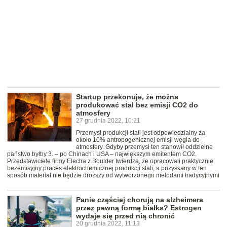
Startup przekonuje, że można
produkować stal bez emisji CO2 do
atmosfery
27 grudnia 2022, 10:21
Przemysł produkcji stali jest odpowiedzialny za
około 10% antropogenicznej emisji węgla do
atmosfery. Gdyby przemysł ten stanowił oddzielne
państwo byłby 3. – po Chinach i USA – największym emitentem CO2.
Przedstawiciele firmy Electra z Boulder twierdzą, że opracowali praktycznie
bezemisyjny proces elektrochemicznej produkcji stali, a pozyskany w ten
sposób materiał nie będzie droższy od wytworzonego metodami tradycyjnymi
Panie częściej chorują na alzheimera
przez pewną formę białka? Estrogen
wydaje się przed nią chronić
20 grudnia 2022, 11:13