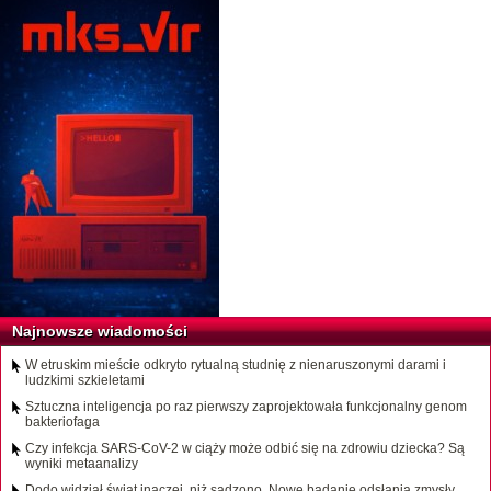
Najnowsze wiadomości
W etruskim mieście odkryto rytualną studnię z nienaruszonymi darami i
ludzkimi szkieletami
Sztuczna inteligencja po raz pierwszy zaprojektowała funkcjonalny genom
bakteriofaga
Czy infekcja SARS-CoV-2 w ciąży może odbić się na zdrowiu dziecka? Są
wyniki metaanalizy
Dodo widział świat inaczej, niż sądzono. Nowe badanie odsłania zmysły