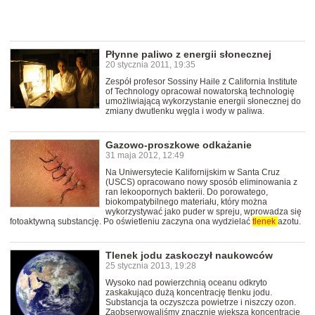
Płynne paliwo z energii słonecznej
20 stycznia 2011, 19:35
Zespół profesor Sossiny Haile z California Institute
of Technology opracował nowatorską technologię
umożliwiającą wykorzystanie energii słonecznej do
zmiany dwutlenku węgla i wody w paliwa.
Gazowo-proszkowe odkażanie
31 maja 2012, 12:49
Na Uniwersytecie Kalifornijskim w Santa Cruz
(USCS) opracowano nowy sposób eliminowania z
ran lekoopornych bakterii. Do porowatego,
biokompatybilnego materiału, który można
wykorzystywać jako puder w spreju, wprowadza się
fotoaktywną substancję. Po oświetleniu zaczyna ona wydzielać
tlenek
azotu.
Tlenek jodu zaskoczył naukowców
25 stycznia 2013, 19:28
Wysoko nad powierzchnią oceanu odkryto
zaskakująco dużą koncentrację tlenku jodu.
Substancja ta oczyszcza powietrze i niszczy ozon.
Zaobserwowaliśmy znacznie większą koncentrację