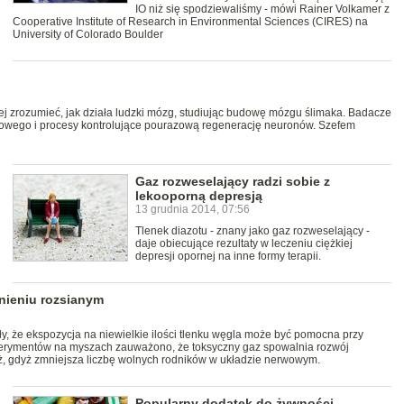
IO niż się spodziewaliśmy - mówi Rainer Volkamer z
Cooperative Institute of Research in Environmental Sciences (CIRES) na
University of Colorado Boulder
iej zrozumieć, jak działa ludzki mózg, studiując budowę mózgu ślimaka. Badacze
wowego i procesy kontrolujące pourazową regenerację neuronów. Szefem
Gaz rozweselający radzi sobie z
lekooporną depresją
13 grudnia 2014, 07:56
Tlenek diazotu - znany jako gaz rozweselający -
daje obiecujące rezultaty w leczeniu ciężkiej
depresji opornej na inne formy terapii.
nieniu rozsianym
 że ekspozycja na niewielkie ilości tlenku węgla może być pomocna przy
perymentów na myszach zauważono, że toksyczny gaz spowalnia rozwój
iż, gdyż zmniejsza liczbę wolnych rodników w układzie nerwowym.
Popularny dodatek do żywności