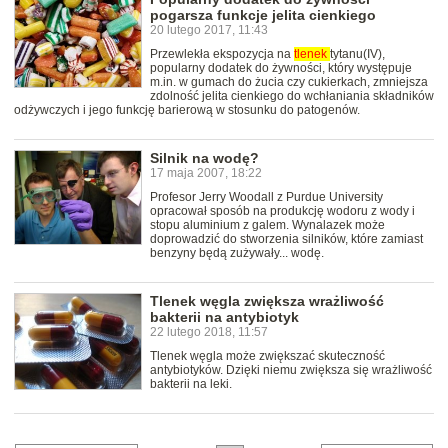
pogarsza funkcje jelita cienkiego
20 lutego 2017, 11:43
Przewlekła ekspozycja na
tlenek
tytanu(IV),
popularny dodatek do żywności, który występuje
m.in. w gumach do żucia czy cukierkach, zmniejsza
zdolność jelita cienkiego do wchłaniania składników
odżywczych i jego funkcję barierową w stosunku do patogenów.
Silnik na wodę?
17 maja 2007, 18:22
Profesor Jerry Woodall z Purdue University
opracował sposób na produkcję wodoru z wody i
stopu aluminium z galem. Wynalazek może
doprowadzić do stworzenia silników, które zamiast
benzyny będą zużywały... wodę.
Tlenek węgla zwiększa wrażliwość
bakterii na antybiotyk
22 lutego 2018, 11:57
Tlenek węgla może zwiększać skuteczność
antybiotyków. Dzięki niemu zwiększa się wrażliwość
bakterii na leki.