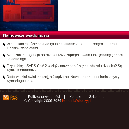
Najnowsze wiadomości
W etruskim mieście odkryto rytualną studnię z nienaruszonymi darami i
ludzkimi szkieletami
Sztuczna inteligencja po raz pierwszy zaprojektowała funkcjonalny genom
bakteriofaga
Czy infekcja SARS-CoV-2 w ciąży może odbić się na zdrowiu dziecka? Są
wyniki metaanalizy
Dodo widział świat inaczej, niż sądzono. Nowe badanie odsłania zmysły
wymarłego ptaka
Polityka prywatności
|
Kontakt
Szkolenia
© Copyright 2006-2026
KopalniaWiedzy.pl