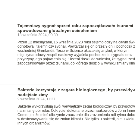
Tajemniczy sygnał sprzed roku zapoczątkowało tsunami
spowodowane globalnym ociepleniem
13 września 2024, 09:39
Przed 12 miesiącami, 16 września 2023 roku sejsmolodzy na całym świ
odnotowali tajemniczy sygnał. Powtarzał się on przez 9 dni i pochodził 
wschodniej Grenlandii. Teraz w Science ukazał się artykuł, w którym
międzynarodowy zespół naukowy wyjaśnia pochodzenie sygnału oraz
przyczyny jego pojawienia się. Uczeni doszli do wniosku, że sygnał zost
zapoczątkowany przez tsunami, do którego doszło w wyniku zmiany klim
Bakterie korzystają z zegara biologicznego, by przewidy
nadejście zimy
9 września 2024, 11:27
Bakterie wykorzystują swój wewnętrzny zegar biologiczny, by przygotow
na zmianę pór roku. Odkrycie, dokonane przez naukowców z John Inne
Centre, może mieć olbrzymie znaczenie dla zrozumienia roli rytmu do
w dostosowywaniu się do zmian klimatu. Nie tylko u bakterii, ale u wielu
innych organizmów.