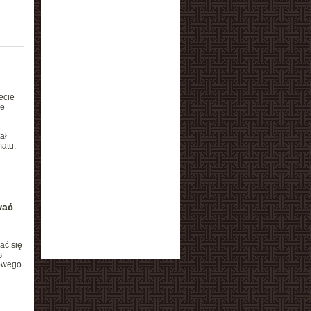
ecie
ze
ał
atu.
wać
ać się
s
bowego