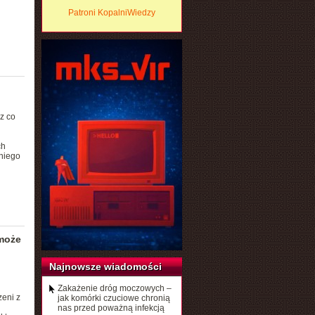
Patroni KopalniWiedzy
z co
ch
tniego
może
Najnowsze wiadomości
Zakażenie dróg moczowych –
zeni z
jak komórki czuciowe chronią
nas przed poważną infekcją