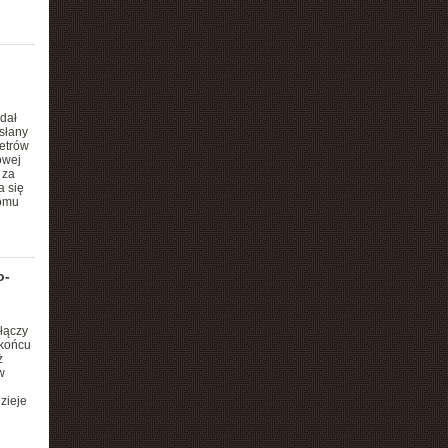
dał
słany
etrów
owej
 za
 się
iomu
o-
łączy
 końcu
ż
w
zieje