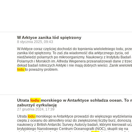
W Arktyce zanika lód spiętrzony
8 stycznia 2025, 09:43
W Arktyce coraz częściej dochodzi do topnienia wieloletniego lodu, prze
zanika lód spiętrzony. To zaś zła wiadomość dla arktycznego życia, od
niedźwiedzi polarnych po mikroorganizmy. Naukowcy z Instytutu Badań
Polarnych i Morskich im. Alfreda Wegenera przeanalizowali dane z trze
dekad badań lotniczych Arktyki i nie mają dobrych wieści. Zanik wielole
lodu
to poważny problem.
Utrata
lodu
morskiego w Antarktyce schładza ocean. To 
zaburzyć cyrkulację
27 grudnia 2024, 17:39
Utrata
lodu
morskiego w Antarktyce prowadzi do większego wydzielania
ciepła z oceanu do atmosfery oraz do zwiększonej liczby burz, donoszą
naukowcy z British Antarctic Survey. Autorzy badań, którymi kierowali uc
brytyjskiego Narodowego Centrum Oceanografii (NOC), skupili się na