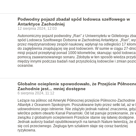
Podwodny pojazd zbadał spód lodowca szelfowego w
Antarktyce Zachodniej
12 sierpnia 2024, 12:03
Autonomiczny pojazd podwodny „Ran” z Uniwersytetu w Göteborgu zba
spód Lodowca Szelfowego Dotsona w Zachodniej Antarktyce. „Ran”, wy
przez międzynarodowy zespół naukowy, wpłynął na odległości 17 kilom
do zagłębienia znajdującej się pod lodowcem. W sumie w ciągu 27-dni
misji pojazd przepłynął ponad 1000 kilometrów, skanując spód lodowca
pomocą zaawansowanego sonaru. Zdobyta w ten sposób wiedza przyda
między innymi podczas badań nad przyszłością lodowców i zmian poz
oceanów.
Globalne ocieplenie spowodowało, że Przejście Północn
Zachodnie jest... mniej dostępne
6 sierpnia 2024, 11:12
Leżące na północ od Ameryki Północnej przejście Północno-Zachodnie 
Atlantyk z Oceanem Spokojnym. Poszukiwane było przez setki lat, aż w
udowodniono jego istnienie. Nie zdążyło jednak nabrać znaczenia, gdy
wkrótce potem otwarto Kanał Panamski. Od lat panuje przekonanie, że 
związku z globalnym ociepleniem Przejście stanie się łatwiej dostępne.
Jednak autorzy badań opublikowanych na łamach Nature twierdzą, że d
się coś przeciwnego. Żegluga tym szlakiem staje się coraz bardziej
ryzykowna.