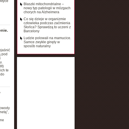
ktyce
Blaszki mitochondrialne –
nowy typ patologii w mózgach
chorych na Alzheimera
Co się dzieje w organizmie
człowieka podczas zaćmienia
Słońca? Sprawdzą to uczeni z
nie.
Barcelony
Ludzie polowali na mamucice.
Samce zwykle ginęły w
sposób naturalny
yjaśnić
ą pod
i
u.
WI)
ich te
 do
o
dowody
netą”,
ane