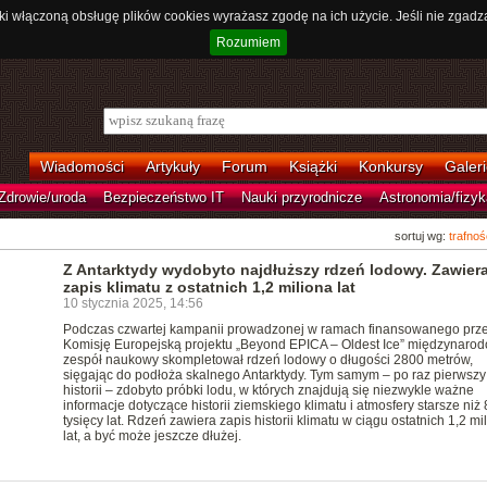
ki włączoną obsługę plików cookies wyrażasz zgodę na ich użycie. Jeśli nie zgadz
Rozumiem
Wiadomości
Artykuły
Forum
Książki
Konkursy
Galeri
Zdrowie/uroda
Bezpieczeństwo IT
Nauki przyrodnicze
Astronomia/fizyk
sortuj wg:
trafnoś
Z Antarktydy wydobyto najdłuższy rdzeń lodowy. Zawier
zapis klimatu z ostatnich 1,2 miliona lat
10 stycznia 2025, 14:56
Podczas czwartej kampanii prowadzonej w ramach finansowanego prz
Komisję Europejską projektu „Beyond EPICA – Oldest Ice” międzynaro
zespół naukowy skompletował rdzeń lodowy o długości 2800 metrów,
sięgając do podłoża skalnego Antarktydy. Tym samym – po raz pierwszy
historii – zdobyto próbki lodu, w których znajdują się niezwykle ważne
informacje dotyczące historii ziemskiego klimatu i atmosfery starsze niż
tysięcy lat. Rdzeń zawiera zapis historii klimatu w ciągu ostatnich 1,2 mi
lat, a być może jeszcze dłużej.