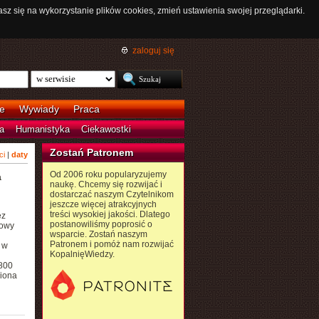
asz się na wykorzystanie plików cookies, zmień ustawienia swojej przeglądarki.
zaloguj się
e
Wywiady
Praca
a
Humanistyka
Ciekawostki
Zostań Patronem
ci
|
daty
Od 2006 roku popularyzujemy
a
naukę. Chcemy się rozwijać i
dostarczać naszym Czytelnikom
jeszcze więcej atrakcyjnych
treści wysokiej jakości. Dlatego
ez
postanowiliśmy poprosić o
dowy
wsparcie. Zostań naszym
Patronem i pomóż nam rozwijać
 w
KopalnięWiedzy.
 800
liona