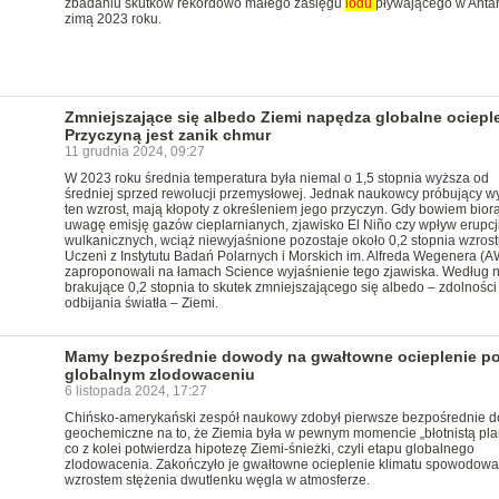
zbadaniu skutków rekordowo małego zasięgu
lodu
pływającego w Antar
zimą 2023 roku.
Zmniejszające się albedo Ziemi napędza globalne ocieple
Przyczyną jest zanik chmur
11 grudnia 2024, 09:27
W 2023 roku średnia temperatura była niemal o 1,5 stopnia wyższa od
średniej sprzed rewolucji przemysłowej. Jednak naukowcy próbujący w
ten wzrost, mają kłopoty z określeniem jego przyczyn. Gdy bowiem bior
uwagę emisję gazów cieplarnianych, zjawisko El Niño czy wpływ erupcj
wulkanicznych, wciąż niewyjaśnione pozostaje około 0,2 stopnia wzrost
Uczeni z Instytutu Badań Polarnych i Morskich im. Alfreda Wegenera (A
zaproponowali na łamach Science wyjaśnienie tego zjawiska. Według n
brakujące 0,2 stopnia to skutek zmniejszającego się albedo – zdolności
odbijania światła – Ziemi.
Mamy bezpośrednie dowody na gwałtowne ocieplenie p
globalnym zlodowaceniu
6 listopada 2024, 17:27
Chińsko-amerykański zespół naukowy zdobył pierwsze bezpośrednie 
geochemiczne na to, że Ziemia była w pewnym momencie „błotnistą pla
co z kolei potwierdza hipotezę Ziemi-śnieżki, czyli etapu globalnego
zlodowacenia. Zakończyło je gwałtowne ocieplenie klimatu spowodow
wzrostem stężenia dwutlenku węgla w atmosferze.