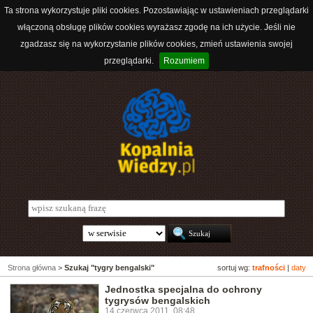
Ta strona wykorzystuje pliki cookies. Pozostawiając w ustawieniach przeglądarki
włączoną obsługę plików cookies wyrażasz zgodę na ich użycie. Jeśli nie
zgadzasz się na wykorzystanie plików cookies, zmień ustawienia swojej
przeglądarki.
Rozumiem
Strona główna
>
Szukaj "tygry bengalski"
sortuj wg:
trafności
|
daty
Jednostka specjalna do ochrony
tygrysów bengalskich
14 czerwca 2011, 08:48