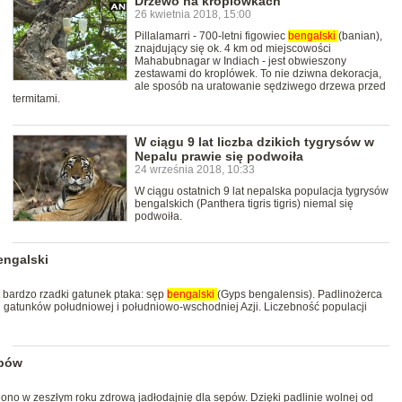
Drzewo na kroplówkach
26 kwietnia 2018, 15:00
Pillalamarri - 700-letni figowiec
bengalski
(banian),
znajdujący się ok. 4 km od miejscowości
Mahabubnagar w Indiach - jest obwieszony
zestawami do kroplówek. To nie dziwna dekoracja,
ale sposób na uratowanie sędziwego drzewa przed
termitami.
W ciągu 9 lat liczba dzikich tygrysów w
Nepalu prawie się podwoiła
24 września 2018, 10:33
W ciągu ostatnich 9 lat nepalska populacja tygrysów
bengalskich (Panthera tigris tigris) niemal się
podwoiła.
engalski
t bardzo rzadki gatunek ptaka: sęp
bengalski
(Gyps bengalensis). Padlinożerca
h gatunków południowej i południowo-wschodniej Azji. Liczebność populacji
ępów
no w zeszłym roku zdrową jadłodajnię dla sępów. Dzięki padlinie wolnej od