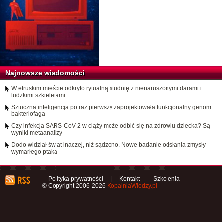
Najnowsze wiadomości
W etruskim mieście odkryto rytualną studnię z nienaruszonymi darami i
ludzkimi szkieletami
Sztuczna inteligencja po raz pierwszy zaprojektowała funkcjonalny genom
bakteriofaga
Czy infekcja SARS-CoV-2 w ciąży może odbić się na zdrowiu dziecka? Są
wyniki metaanalizy
Dodo widział świat inaczej, niż sądzono. Nowe badanie odsłania zmysły
wymarłego ptaka
Polityka prywatności
|
Kontakt
Szkolenia
© Copyright 2006-2026
KopalniaWiedzy.pl