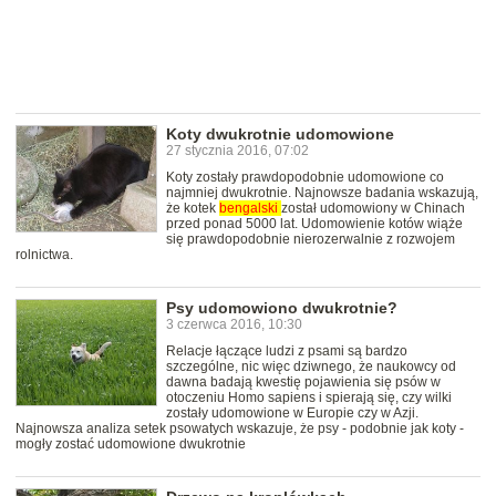
Koty dwukrotnie udomowione
27 stycznia 2016, 07:02
Koty zostały prawdopodobnie udomowione co
najmniej dwukrotnie. Najnowsze badania wskazują,
że kotek
bengalski
został udomowiony w Chinach
przed ponad 5000 lat. Udomowienie kotów wiąże
się prawdopodobnie nierozerwalnie z rozwojem
rolnictwa.
Psy udomowiono dwukrotnie?
3 czerwca 2016, 10:30
Relacje łączące ludzi z psami są bardzo
szczególne, nic więc dziwnego, że naukowcy od
dawna badają kwestię pojawienia się psów w
otoczeniu Homo sapiens i spierają się, czy wilki
zostały udomowione w Europie czy w Azji.
Najnowsza analiza setek psowatych wskazuje, że psy - podobnie jak koty -
mogły zostać udomowione dwukrotnie