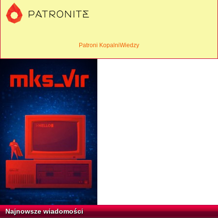
Patroni KopalniWiedzy
Najnowsze wiadomości