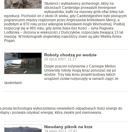
Studenci i wykładowcy archeologii, który na
obrzeżach Cambridge prowadzili treningowe
wykopaliska, trafili na masowy grób ofiar bitwy lub
egzekucji. Pochodzi on z około IX wieku, gdy Cambridgeshire było płonącym
pograniczem między rządzonym przez Anglosasów królestwem Mercji, a
podbitym w 870 roku przez wikingów królestwem Anglii Wschodniej. Podbój
rozpoczął się w 865 roku, gdy armia Ivara bez Kości – syna Ragnara
Lodbroka – złożona w większości z Duńczyków, rozpoczęła trwającą 13 lat
inwazję. W historiografii angielskiej najeźdźcy znani są jako Wielka Armia
Pogan.
Roboty chodzą po wodzie
26 lipca 2007, 11:17
Dzięki pracom inżynierów z Carnegie Mellon
University roboty mogą teraz poruszać się po
wodzie. Trzy lata temu projekt budowy takich
urządzeń został rozpoczęty w ramach zajęć ze
studentami.
 prosta technologia wykorzystania niewielkich odpadowych ilości energii do
ydajny i pozwala odyskać energię, która zwykle jest marnowana.
Nieudany piknik na krze
24 maja 2013, 12:41