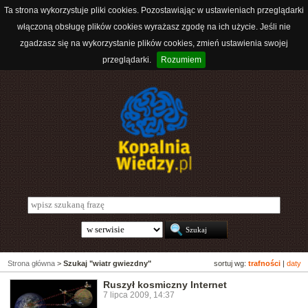
Ta strona wykorzystuje pliki cookies. Pozostawiając w ustawieniach przeglądarki
włączoną obsługę plików cookies wyrażasz zgodę na ich użycie. Jeśli nie
zgadzasz się na wykorzystanie plików cookies, zmień ustawienia swojej
przeglądarki.
Rozumiem
Strona główna
>
Szukaj "wiatr gwiezdny"
sortuj wg:
trafności
|
daty
Ruszył kosmiczny Internet
7 lipca 2009, 14:37