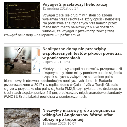
Voyager 2 przekroczył heliopauzę
11 grudnia 2018, 05:17
Voyager 2 stał się drugim w historii pojazdem
wysłanym przez człowieka, który opuścił heliosferę.
Na podstawie analizy danych przesłanych przez
różne instrumenty naukowcy z NASA doszli do
wniosku, że Voyager 2 przekroczył zewnętrzną
krawędź heliosfery – heliopauzę – 5 października
Neolityczne domy nie przeszłyby
współczesnych testów jakości powietrza
w pomieszczeniach
2 lipca 2021, 12:31
Międzynarodowy zespół naukowców przeprowadził
eksperymenty, które miały pomóc w ocenie stężenia
cząstek stałych w związku ze spalaniem paliw
biomasowych (drewna i odchodów) w neolitycznych domach. Badania
przeprowadzono w 2017 r. w replice domu w Çatalhöyük w Turcji. Okazało
się, że w przypadku obu paliw stężenia PM2,5, czyli pyłu bardzo drobnego o
średnicach cząstek poniżej 2,5 μm, przekraczały międzynarodowe standardy
(WHO i UE) dla jakości powietrza w pomieszczeniach.
Niezwykły masowy grób z pogranicza
wikingów i Anglosasów. Wśród ofiar
olbrzym po trepanacji
12 lutego 2026, 10:07