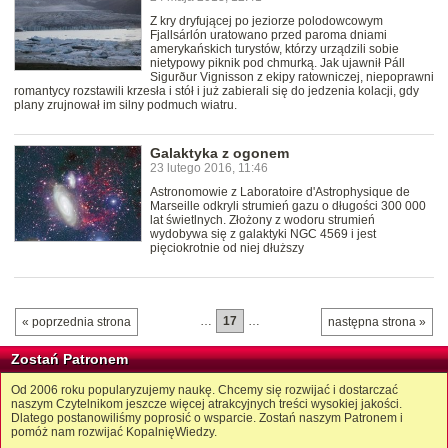
Z kry dryfującej po jeziorze polodowcowym
Fjallsárlón uratowano przed paroma dniami
amerykańskich turystów, którzy urządzili sobie
nietypowy piknik pod chmurką. Jak ujawnił Páll
Sigurður Vignisson z ekipy ratowniczej, niepoprawni
romantycy rozstawili krzesła i stół i już zabierali się do jedzenia kolacji, gdy
plany zrujnował im silny podmuch wiatru.
Galaktyka z ogonem
23 lutego 2016, 11:46
Astronomowie z Laboratoire d'Astrophysique de
Marseille odkryli strumień gazu o długości 300 000
lat świetlnych. Złożony z wodoru strumień
wydobywa się z galaktyki NGC 4569 i jest
pięciokrotnie od niej dłuższy
…
17
…
« poprzednia strona
następna strona »
Zostań Patronem
Od 2006 roku popularyzujemy naukę. Chcemy się rozwijać i dostarczać
naszym Czytelnikom jeszcze więcej atrakcyjnych treści wysokiej jakości.
Dlatego postanowiliśmy poprosić o wsparcie. Zostań naszym Patronem i
pomóż nam rozwijać KopalnięWiedzy.