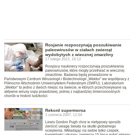
Rosjanie rozpoczynają poszukiwanie
paleowirusów w ciałach zwierząt
wydobytych z wiecznej zmarzliny
17 lutego 2021, 16:12
Rosyjscy naukowcy rozpoczynają poszukiwania
paleowirusów, które mogły przetrwać w wiecznej
zmarzlinie. Badania będą prowadzone w
Państwowym Centrum Wirusologii i Biotechnologii „Wektor” we współpracy z
Północno-Wschodnim Uniwersytetem Federalnym (SWFU). Laboratorium
„Wektor” to jedno z dwóch miejsc na świecie, w których przechowywane są
aktywne wirusy ospy prawdziwej, jednej z najbardziej śmiercionośnych
chorób w historii ludzkości.
Rekord supermorsa
1 czerwca 2007, 12:04
Lewis Gordon Pugh chce w nietypowy sposób
zwrócić uwagę świata na skutki globalnego
ocieplenia. Wkładając na siebie tylko czepek,
kąpielówki i okulary, zamierza 15 lipca pobić własny