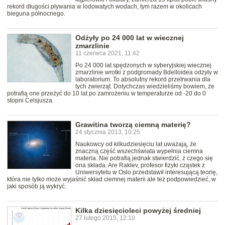
rekord długości pływania w lodowatych wodach, tym razem w okolicach
bieguna północnego.
Odżyły po 24 000 lat w wiecznej
zmarzlinie
11 czerwca 2021, 11:42
Po 24 000 lat spędzonych w syberyjskiej wiecznej
zmarzlinie wrotki z podgromady Bdelloidea odżyły w
laboratorium. To absolutny rekord przetrwania dla
tych zwierząt. Dotychczas wiedzieliśmy bowiem, że
potrafią one przeżyć do 10 lat po zamrożeniu w temperaturze od -20 do 0
stopni Celsjusza.
Grawitina tworzą ciemną materię?
24 stycznia 2013, 10:25
Naukowcy od kilkudziesięciu lat uważają, że
znaczną część wszechświata wypełnia ciemna
materia. Nie potrafią jednak stwierdzić, z czego się
ona składa. Are Raklev, profesor fizyki cząstek z
Uniwersytetu w Oslo przedstawił interesującą teorię,
która nie tylko może wyjaśnić skład ciemnej materii ale też podpowiedzieć, w
jaki sposób ją wykryć.
Kilka dziesięcioleci powyżej średniej
27 lutego 2015, 12:10