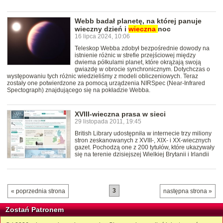
Webb badał planetę, na której panuje
wieczny dzień i
wieczna
noc
16 lipca 2024, 10:06
Teleskop Webba zdobył bezpośrednie dowody na
istnienie różnic w strefie przejściowej między
dwiema półkulami planet, które okrążają swoją
gwiazdę w obrocie synchronicznym. Dotychczas o
występowaniu tych różnic wiedzieliśmy z modeli obliczeniowych. Teraz
zostały one potwierdzone za pomocą urządzenia NIRSpec (Near-Infrared
Spectograph) znajdującego się na pokładzie Webba.
XVIII-wieczna prasa w sieci
29 listopada 2011, 19:45
British Library udostępniła w internecie trzy miliony
stron zeskanowanych z XVIII-, XIX- i XX-wiecznych
gazet. Pochodzą one z 200 tytułów, które ukazywały
się na terenie dzisiejszej Wielkiej Brytanii i Irlandii
3
« poprzednia strona
następna strona »
Zostań Patronem