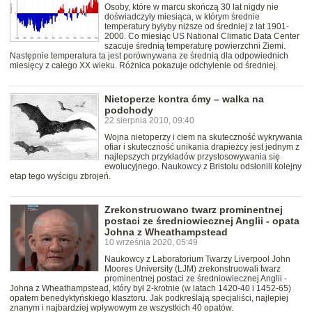
Osoby, które w marcu skończą 30 lat nigdy nie
doświadczyły miesiąca, w którym średnie
temperatury byłyby niższe od średniej z lat 1901-
2000. Co miesiąc US National Climatic Data Center
szacuje średnią temperaturę powierzchni Ziemi.
Następnie temperatura ta jest porównywana ze średnią dla odpowiednich
miesięcy z całego XX wieku. Różnica pokazuje odchylenie od średniej.
Nietoperze kontra ćmy – walka na
podchody
22 sierpnia 2010, 09:40
Wojna nietoperzy i ciem na skuteczność wykrywania
ofiar i skuteczność unikania drapieżcy jest jednym z
najlepszych przykładów przystosowywania się
ewolucyjnego. Naukowcy z Bristolu odsłonili kolejny
etap tego wyścigu zbrojeń.
Zrekonstruowano twarz prominentnej
postaci ze średniowiecznej Anglii - opata
Johna z Wheathampstead
10 września 2020, 05:49
Naukowcy z Laboratorium Twarzy Liverpool John
Moores University (LJM) zrekonstruowali twarz
prominentnej postaci ze średniowiecznej Anglii -
Johna z Wheathampstead, który był 2-krotnie (w latach 1420-40 i 1452-65)
opatem benedyktyńskiego klasztoru. Jak podkreślają specjaliści, najlepiej
znanym i najbardziej wpływowym ze wszystkich 40 opatów.