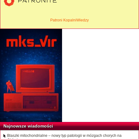
Patroni KopalniWiedzy
Najnowsze wiadomości
Blaszki mitochondrialne – nowy typ patologii w mózgach chorych na