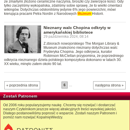
ze zmarłymi złożono ceramiczne naczynia, broszki czy zwierzęce kości. Gdy
tylko zaczęliśmy wykopaliska, zdaliśmy sobie sprawę, że to wielki cmentarz
wikingów. Dotychczas odsłoniliśmy jedynie 6% jego powierzchni, mówi
kierująca pracami Petra Nordin z Narodowych
Muzeum
Historii.
Nieznany walc Chopina odkryty w
amerykańskiej bibliotece
29 października 2024, 08:14
Z zbiorach nowojorskiego The Morgan Library &
Museum znaleziono nieznany dotychczas walc
Fryderyka Chopina. Jego odkrywca, kurator
Robinson McClellan przypomina, że poprzedniego
odkrycia nieznanego dzieła polskiego kompozytora dokonano w latach 30.
XX wieku, minęło zatem około 90 lat.
6
…
« poprzednia strona
następna strona »
Zostań Patronem
Od 2006 roku popularyzujemy naukę. Chcemy się rozwijać i dostarczać
naszym Czytelnikom jeszcze więcej atrakcyjnych treści wysokiej jakości.
Dlatego postanowiliśmy poprosić o wsparcie. Zostań naszym Patronem i
pomóż nam rozwijać KopalnięWiedzy.