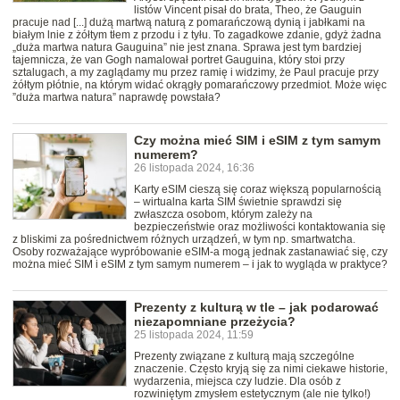
listów Vincent pisał do brata, Theo, że Gauguin
pracuje nad [...] dużą martwą naturą z pomarańczową dynią i jabłkami na
białym lnie z żółtym tłem z przodu i z tyłu. To zagadkowe zdanie, gdyż żadna
„duża martwa natura Gauguina” nie jest znana. Sprawa jest tym bardziej
tajemnicza, że van Gogh namalował portret Gauguina, który stoi przy
sztalugach, a my zaglądamy mu przez ramię i widzimy, że Paul pracuje przy
żółtym płótnie, na którym widać okrągły pomarańczowy przedmiot. Może więc
”duża martwa natura” naprawdę powstała?
Czy można mieć SIM i eSIM z tym samym
numerem?
26 listopada 2024, 16:36
Karty eSIM cieszą się coraz większą popularnością
– wirtualna karta SIM świetnie sprawdzi się
zwłaszcza osobom, którym zależy na
bezpieczeństwie oraz możliwości kontaktowania się
z bliskimi za pośrednictwem różnych urządzeń, w tym np. smartwatcha.
Osoby rozważające wypróbowanie eSIM-a mogą jednak zastanawiać się, czy
można mieć SIM i eSIM z tym samym numerem – i jak to wygląda w praktyce?
Prezenty z kulturą w tle – jak podarować
niezapomniane przeżycia?
25 listopada 2024, 11:59
Prezenty związane z kulturą mają szczególne
znaczenie. Często kryją się za nimi ciekawe historie,
wydarzenia, miejsca czy ludzie. Dla osób z
rozwiniętym zmysłem estetycznym (ale nie tylko!)