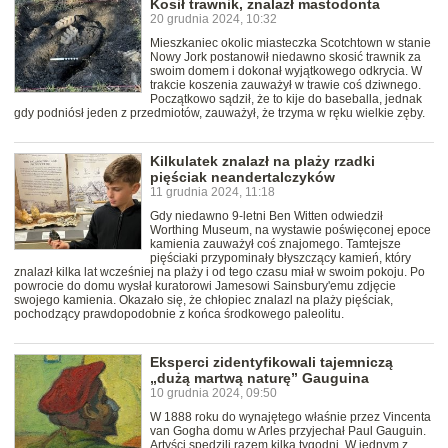
Kosił trawnik, znalazł mastodonta
20 grudnia 2024, 10:32
Mieszkaniec okolic miasteczka Scotchtown w stanie
Nowy Jork postanowił niedawno skosić trawnik za
swoim domem i dokonał wyjątkowego odkrycia. W
trakcie koszenia zauważył w trawie coś dziwnego.
Początkowo sądził, że to kije do baseballa, jednak
gdy podniósł jeden z przedmiotów, zauważył, że trzyma w ręku wielkie zęby.
Kilkulatek znalazł na plaży rzadki
pięściak neandertalczyków
11 grudnia 2024, 11:18
Gdy niedawno 9-letni Ben Witten odwiedził
Worthing Museum, na wystawie poświęconej epoce
kamienia zauważył coś znajomego. Tamtejsze
pięściaki przypominały błyszczący kamień, który
znalazł kilka lat wcześniej na plaży i od tego czasu miał w swoim pokoju. Po
powrocie do domu wysłał kuratorowi Jamesowi Sainsbury'emu zdjęcie
swojego kamienia. Okazało się, że chłopiec znalazl na plaży pięściak,
pochodzący prawdopodobnie z końca środkowego paleolitu.
Eksperci zidentyfikowali tajemniczą
„dużą martwą naturę” Gauguina
10 grudnia 2024, 09:50
W 1888 roku do wynajętego właśnie przez Vincenta
van Gogha domu w Arles przyjechał Paul Gauguin.
Artyści spędzili razem kilka tygodni. W jednym z