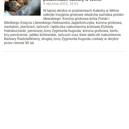
9 stycznia 2025, 16:51
W tajnej skrytce w podziemiach Katedry w Wilnie
odkryto insygnia grobowe władców państwa polsko-
litewskiego. Korona grobowa króla Polski i
Wielkiego Księcia Litewskiego Aleksandra Jagiellończyka; korona grobowa,
medalion, pierścień, łańcuch i tabliczka natrumienna królowej Elżbiety
Habsburżanki, pierwszej żony Zygmunta Augusta; korona grobowa, berło,
trzy pierścienie, jabłko królewskie, łańcuch oraz dwie tabliczki natrumienne
Barbary Radziwiłłówny, drugiej żony Zygmunta Augusta czekały w skrytce
przez niemal 90 lat.