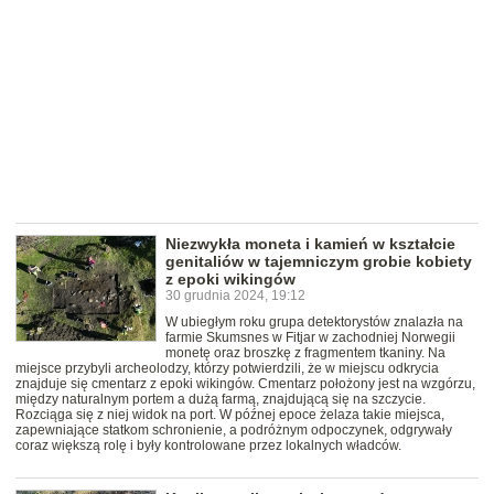
Niezwykła moneta i kamień w kształcie
genitaliów w tajemniczym grobie kobiety
z epoki wikingów
30 grudnia 2024, 19:12
W ubiegłym roku grupa detektorystów znalazła na
farmie Skumsnes w Fitjar w zachodniej Norwegii
monetę oraz broszkę z fragmentem tkaniny. Na
miejsce przybyli archeolodzy, którzy potwierdzili, że w miejscu odkrycia
znajduje się cmentarz z epoki wikingów. Cmentarz położony jest na wzgórzu,
między naturalnym portem a dużą farmą, znajdującą się na szczycie.
Rozciąga się z niej widok na port. W późnej epoce żelaza takie miejsca,
zapewniające statkom schronienie, a podróżnym odpoczynek, odgrywały
coraz większą rolę i były kontrolowane przez lokalnych władców.