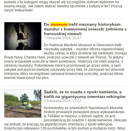
podarki z tej kategorii mogą okazać się szczególnie dobrym wyborem na
ważną okazję. Jak zatem wybrać świetny upominek z kulturą w tle? Poznaj
nasze wskazówki!
Do
muzeum
trafił nieznany historykom
mundur z brawurowej ucieczki żołnierza z
francuskiej niewoli
7 listopada 2024, 10:47
Do National Maritime Museum w Greenwich trafił
niezwykły zabytek – mundur oficera napoleońskiej
służby celnej, w który przebrał się nastoletni chorąży
Royal Navy, Charles Hare, podczas ucieczki z niewoli we Francji. To jedyny
znany przypadek ucieczki w takim przebraniu. Historycy nie mieli pojęcia, o
istnieniu munduru. Potomkowie Hare'a przechowali go przez wieki, a sam
zabytek jest jeszcze bardziej niezwykły przez fakt, że zachowali też dziennik
żołnierza, który szczegółowo opisywał brawurową ucieczkę, podczas której
wiernie towarzyszył mu pies.
Sądzili, że to osada z epoki kamienia, a
trafili na gigantyczny cmentarz wikingów
4 listopada 2024, 13:22
Archeolodzy ze szwedzkich Narodowych Muzeów
Historii prowadzili prowadzili prace wykopaliskowe
w Tvååker w miejscu, o którym sądzili, że jest
pozostałością po osadzie z epoki kamienia. Okazało
się jednak, że pracują na gigantycznym cmentarzu z epoki wikingów.
Dotychczas odkopano 139 pochówków, w tym kurhan w kształcie łodzi. Wraz