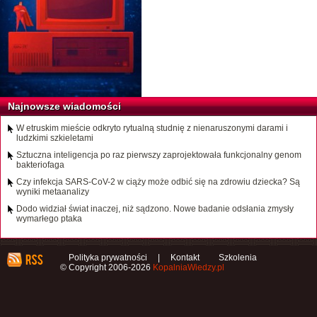
Najnowsze wiadomości
W etruskim mieście odkryto rytualną studnię z nienaruszonymi darami i
ludzkimi szkieletami
Sztuczna inteligencja po raz pierwszy zaprojektowała funkcjonalny genom
bakteriofaga
Czy infekcja SARS-CoV-2 w ciąży może odbić się na zdrowiu dziecka? Są
wyniki metaanalizy
Dodo widział świat inaczej, niż sądzono. Nowe badanie odsłania zmysły
wymarłego ptaka
Polityka prywatności
|
Kontakt
Szkolenia
© Copyright 2006-2026
KopalniaWiedzy.pl