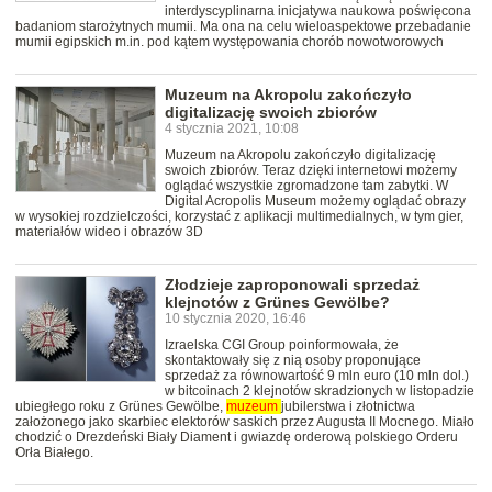
interdyscyplinarna inicjatywa naukowa poświęcona
badaniom starożytnych mumii. Ma ona na celu wieloaspektowe przebadanie
mumii egipskich m.in. pod kątem występowania chorób nowotworowych
Muzeum na Akropolu zakończyło
digitalizację swoich zbiorów
4 stycznia 2021, 10:08
Muzeum na Akropolu zakończyło digitalizację
swoich zbiorów. Teraz dzięki internetowi możemy
oglądać wszystkie zgromadzone tam zabytki. W
Digital Acropolis Museum możemy oglądać obrazy
w wysokiej rozdzielczości, korzystać z aplikacji multimedialnych, w tym gier,
materiałów wideo i obrazów 3D
Złodzieje zaproponowali sprzedaż
klejnotów z Grünes Gewölbe?
10 stycznia 2020, 16:46
Izraelska CGI Group poinformowała, że
skontaktowały się z nią osoby proponujące
sprzedaż za równowartość 9 mln euro (10 mln dol.)
w bitcoinach 2 klejnotów skradzionych w listopadzie
ubiegłego roku z Grünes Gewölbe,
muzeum
jubilerstwa i złotnictwa
założonego jako skarbiec elektorów saskich przez Augusta II Mocnego. Miało
chodzić o Drezdeński Biały Diament i gwiazdę orderową polskiego Orderu
Orła Białego.