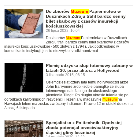
Do zbiorów
Muzeum
Papiernictwa w
Dusznikach Zdroju trafił bardzo cenny
bilet skarbowy z czasów insurekcji
kościuszkowskiej
26 lipca 2022, 10:04
Do zbiorów
Muzeum
Papiernictwa w Dusznikach
Zdroju trafił bardzo cenny bilet skarbowy z czasów
insurekcji kościuszkowskiej - 500 złotych z 1794 r. Jak podkreślono w
komunikacie instytucji, jest to niezwykle rzadki numizmat.
Plemię odzyska słup totemowy zabrany w
latach 30. przez aktora z Hollywood
3 listopada 2015, 06:15
Osiemdziesiąt cztery lata temu hollywoodzki aktor
John Barrymore zrobił sobie pamiątkę ze słupa
totemowego należącego do alaskańskiego
plemienia Tlingit. Po długim okresie tułania się po
ogródkach kalifornijskich rezydencji i leżenia w magazynie
muzeum
na
Hawajach totem ma zostać zwrócony Indianom. Prawie 12-m obiekt dotrze na
Alaskę 6 listopada.
Specjalistka z Politechniki Opolskiej
zbada potencjał przeciwbakteryjny
śląskiej gliny leczniczej