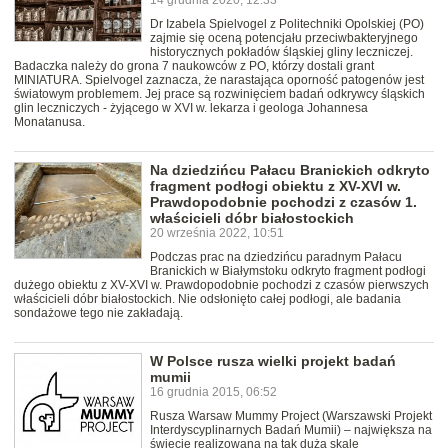
14 grudnia 2020, 12:33
Dr Izabela Spielvogel z Politechniki Opolskiej (PO)
zajmie się oceną potencjału przeciwbakteryjnego
historycznych pokładów śląskiej gliny leczniczej.
Badaczka należy do grona 7 naukowców z PO, którzy dostali grant
MINIATURA. Spielvogel zaznacza, że narastająca oporność patogenów jest
światowym problemem. Jej prace są rozwinięciem badań odkrywcy śląskich
glin leczniczych - żyjącego w XVI w. lekarza i geologa Johannesa
Monatanusa.
Na dziedzińcu Pałacu Branickich odkryto
fragment podłogi obiektu z XV-XVI w.
Prawdopodobnie pochodzi z czasów 1.
właścicieli dóbr białostockich
20 września 2022, 10:51
Podczas prac na dziedzińcu paradnym Pałacu
Branickich w Białymstoku odkryto fragment podłogi
dużego obiektu z XV-XVI w. Prawdopodobnie pochodzi z czasów pierwszych
właścicieli dóbr białostockich. Nie odsłonięto całej podłogi, ale badania
sondażowe tego nie zakładają.
W Polsce rusza wielki projekt badań
mumii
16 grudnia 2015, 06:52
Rusza Warsaw Mummy Project (Warszawski Projekt
Interdyscyplinarnych Badań Mumii) – największa na
świecie realizowana na tak dużą skalę