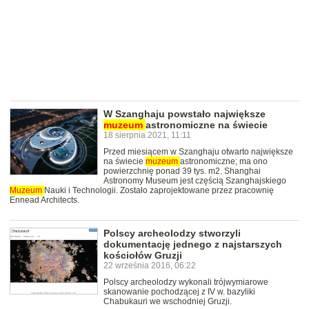
W Szanghaju powstało największe
muzeum
astronomiczne na świecie
18 sierpnia 2021, 11:11
Przed miesiącem w Szanghaju otwarto największe
na świecie
muzeum
astronomiczne; ma ono
powierzchnię ponad 39 tys. m2. Shanghai
Astronomy Museum jest częścią Szanghajskiego
Muzeum
Nauki i Technologii. Zostało zaprojektowane przez pracownię
Ennead Architects.
Polscy archeolodzy stworzyli
dokumentację jednego z najstarszych
kościołów Gruzji
22 września 2016, 06:22
Polscy archeolodzy wykonali trójwymiarowe
skanowanie pochodzącej z IV w. bazyliki
Chabukauri we wschodniej Gruzji.