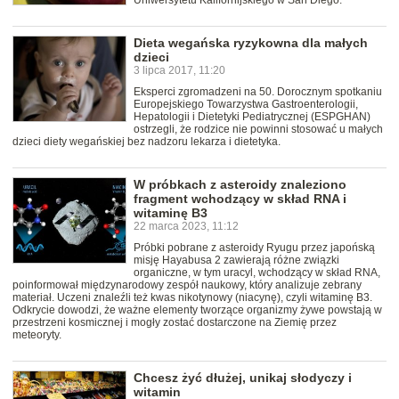
Uniwersytetu Kalifornijskiego w San Diego.
Dieta wegańska ryzykowna dla małych
dzieci
3 lipca 2017, 11:20
Eksperci zgromadzeni na 50. Dorocznym spotkaniu
Europejskiego Towarzystwa Gastroenterologii,
Hepatologii i Dietetyki Pediatrycznej (ESPGHAN)
ostrzegli, że rodzice nie powinni stosować u małych
dzieci diety wegańskiej bez nadzoru lekarza i dietetyka.
W próbkach z asteroidy znaleziono
fragment wchodzący w skład RNA i
witaminę B3
22 marca 2023, 11:12
Próbki pobrane z asteroidy Ryugu przez japońską
misję Hayabusa 2 zawierają różne związki
organiczne, w tym uracyl, wchodzący w skład RNA,
poinformował międzynarodowy zespół naukowy, który analizuje zebrany
materiał. Uczeni znaleźli też kwas nikotynowy (niacynę), czyli witaminę B3.
Odkrycie dowodzi, że ważne elementy tworzące organizmy żywe powstają w
przestrzeni kosmicznej i mogły zostać dostarczone na Ziemię przez
meteoryty.
Chcesz żyć dłużej, unikaj słodyczy i
witamin