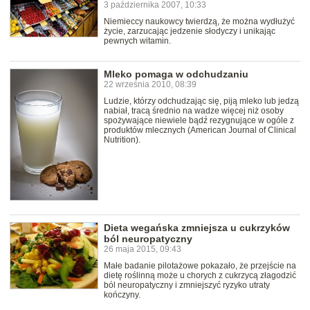
3 października 2007, 10:33
Niemieccy naukowcy twierdzą, że można wydłużyć
życie, zarzucając jedzenie słodyczy i unikając
pewnych witamin.
Mleko pomaga w odchudzaniu
22 września 2010, 08:39
Ludzie, którzy odchudzając się, piją mleko lub jedzą
nabiał, tracą średnio na wadze więcej niż osoby
spożywające niewiele bądź rezygnujące w ogóle z
produktów mlecznych (American Journal of Clinical
Nutrition).
Dieta wegańska zmniejsza u cukrzyków
ból neuropatyczny
26 maja 2015, 09:43
Małe badanie pilotażowe pokazało, że przejście na
dietę roślinną może u chorych z cukrzycą złagodzić
ból neuropatyczny i zmniejszyć ryzyko utraty
kończyny.