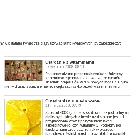
winny w ostatnim trymestrze ciąży używać lamp kwarcowych, by zabezpieczyć
Ostrożnie z witaminami!
17 kwietnia 2008, 08:14
Przeprowadzone przez naukowców z Uniwersytetu
Kopenhaskiego badania dowodzą, że niektóre
składniki preparatów witaminowych mogą nie tylko
nie wydłużać życia, ale nawet zwiększać ryzyko przedwczesnej śmierci.
O nadrabianiu niedoborów
21 marca 2008, 07:43
Spośród 4000 gatunków ssaków nasz jest jednym z
nielicznych, których zdrowie uzależnione jest od
przyjmowania wraz z pożywieniem kwasu
askorbinowego, czyli witaminy C. Podobny los
dzielą z nami takie gatunki, jak większość
naczelnych, świnki morskie oraz niektóre gatunki