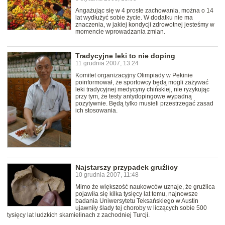
Angażując się w 4 proste zachowania, można o 14
lat wydłużyć sobie życie. W dodatku nie ma
znaczenia, w jakiej kondycji zdrowotnej jesteśmy w
momencie wprowadzania zmian.
Tradycyjne leki to nie doping
11 grudnia 2007, 13:24
Komitet organizacyjny Olimpiady w Pekinie
poinformował, że sportowcy będą mogli zażywać
leki tradycyjnej medycyny chińskiej, nie ryzykując
przy tym, że testy antydopingowe wypadną
pozytywnie. Będą tylko musieli przestrzegać zasad
ich stosowania.
Najstarszy przypadek gruźlicy
10 grudnia 2007, 11:48
Mimo że większość naukowców uznaje, że gruźlica
pojawiła się kilka tysięcy lat temu, najnowsze
badania Uniwersytetu Teksańskiego w Austin
ujawniły ślady tej choroby w liczących sobie 500
tysięcy lat ludzkich skamielinach z zachodniej Turcji.