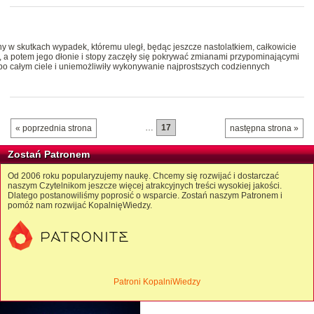
ny w skutkach wypadek, któremu uległ, będąc jeszcze nastolatkiem, całkowicie
no, a potem jego dłonie i stopy zaczęły się pokrywać zmianami przypominającymi
 po całym ciele i uniemożliwiły wykonywanie najprostszych codziennych
…
17
« poprzednia strona
następna strona »
Zostań Patronem
Od 2006 roku popularyzujemy naukę. Chcemy się rozwijać i dostarczać
naszym Czytelnikom jeszcze więcej atrakcyjnych treści wysokiej jakości.
Dlatego postanowiliśmy poprosić o wsparcie. Zostań naszym Patronem i
pomóż nam rozwijać KopalnięWiedzy.
Patroni KopalniWiedzy