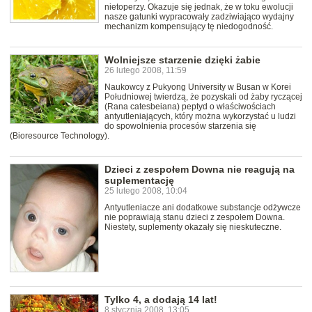
nietoperzy. Okazuje się jednak, że w toku ewolucji
nasze gatunki wypracowały zadziwiająco wydajny
mechanizm kompensujący tę niedogodność.
Wolniejsze starzenie dzięki żabie
26 lutego 2008, 11:59
Naukowcy z Pukyong University w Busan w Korei
Południowej twierdzą, że pozyskali od żaby ryczącej
(Rana catesbeiana) peptyd o właściwościach
antyutleniających, który można wykorzystać u ludzi
do spowolnienia procesów starzenia się
(Bioresource Technology).
Dzieci z zespołem Downa nie reagują na
suplementację
25 lutego 2008, 10:04
Antyutleniacze ani dodatkowe substancje odżywcze
nie poprawiają stanu dzieci z zespołem Downa.
Niestety, suplementy okazały się nieskuteczne.
Tylko 4, a dodają 14 lat!
8 stycznia 2008, 13:05