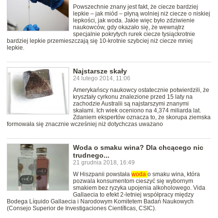
Powszechnie znany jest fakt, że ciecze bardziej
lepkie – jak miód – płyną wolniej niż ciecze o niskiej
lepkości, jak woda. Jakie więc było zdziwienie
naukowców, gdy okazało się, że wewnątrz
specjalnie pokrytych rurek ciecze tysiąckrotnie
bardziej lepkie przemieszczają się 10-krotnie szybciej niż ciecze mniej
lepkie.
Najstarsze skały
24 lutego 2014, 11:06
Amerykańscy naukowcy ostatecznie potwierdzili, że
kryształy cyrkonu znalezione przed 15 laty na
zachodzie Australii są najstarszymi znanymi
skałami. Ich wiek oceniono na 4,374 miliarda lat.
Zdaniem ekspertów oznacza to, że skorupa ziemska
formowała się znacznie wcześniej niż dotychczas uważano
Woda o smaku wina? Dla chcącego nic
trudnego...
21 grudnia 2018, 16:49
W Hiszpanii powstała
woda
o smaku wina, która
pozwala konsumentom cieszyć się wybornym
smakiem bez ryzyka upojenia alkoholowego. Vida
Gallaecia to efekt 2-letniej współpracy między
Bodega Líquido Gallaecia i Narodowym Komitetem Badań Naukowych
(Consejo Superior de Investigaciones Científicas, CSIC).