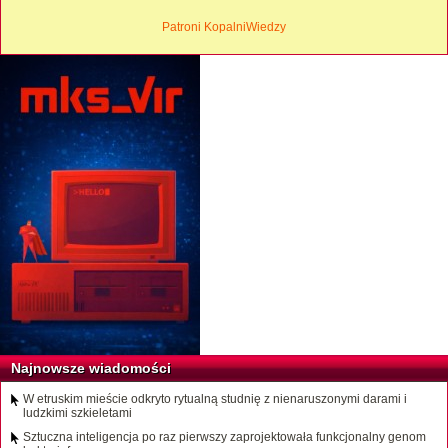
Patroni KopalniWiedzy
Najnowsze wiadomości
W etruskim mieście odkryto rytualną studnię z nienaruszonymi darami i
ludzkimi szkieletami
Sztuczna inteligencja po raz pierwszy zaprojektowała funkcjonalny genom