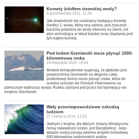
Komety źródłem ziemskiej wody?
6 października 2011, 11:50
Jak dowiedzieli się naukowcy badający kometę
Hartley 2, woda, którą ona zwiera, jest znacznie
bardziej podobna do wody obecnej na Ziemi, niż
płyn wchodzący w skład każdej innej zbadanej pod
tym kątem komety.
Pod lodem Grenlandii może płynąć 1000-
kilometrowa rzeka
18 listopada 2020, 10:04
Modele komputerowe sugerują, że głęboko pod
powierzchnią Grenlandii na długości całej
podlodowej doliny może płynąć rzeka, która do
oceanu uchodzi we Fjordzie Petermanna na
północnym wybrzeżu wyspy. Rzeka zasilana jest przez lód topniejący we
wnętrzu Grenlandii.
Wały przeciwpowodziowe szkodzą
ludziom
27 czerwca 2014, 12:22
Jednym z krajów, dla których zmiany klimatyczne
niosą największe ryzyko, jest Bangladesz. Jego
władze rozpoczynają właśnie projekt rozbudowy
600 kilometrów nadmorskich wałów