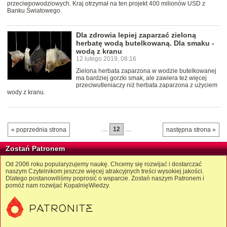
przeciwpowodziowych. Kraj otrzymał na ten projekt 400 milionów USD z
Banku Światowego.
Dla zdrowia lepiej zaparzać zieloną
herbatę wodą butelkowaną. Dla smaku -
wodą z kranu
12 lutego 2019, 08:16
Zielona herbata zaparzona w wodzie butelkowanej
ma bardziej gorzki smak, ale zawiera też więcej
przeciwutleniaczy niż herbata zaparzona z użyciem
wody z kranu.
…
12
…
« poprzednia strona
następna strona »
Zostań Patronem
Od 2006 roku popularyzujemy naukę. Chcemy się rozwijać i dostarczać
naszym Czytelnikom jeszcze więcej atrakcyjnych treści wysokiej jakości.
Dlatego postanowiliśmy poprosić o wsparcie. Zostań naszym Patronem i
pomóż nam rozwijać KopalnięWiedzy.