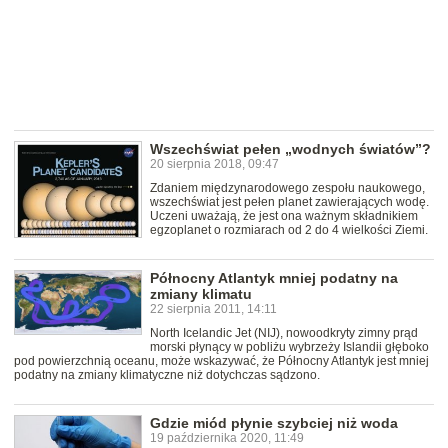
Wszechświat pełen „wodnych światów”?
20 sierpnia 2018, 09:47
Zdaniem międzynarodowego zespołu naukowego,
wszechświat jest pełen planet zawierających wodę.
Uczeni uważają, że jest ona ważnym składnikiem
egzoplanet o rozmiarach od 2 do 4 wielkości Ziemi.
Północny Atlantyk mniej podatny na
zmiany klimatu
22 sierpnia 2011, 14:11
North Icelandic Jet (NIJ), nowoodkryty zimny prąd
morski płynący w pobliżu wybrzeży Islandii głęboko
pod powierzchnią oceanu, może wskazywać, że Północny Atlantyk jest mniej
podatny na zmiany klimatyczne niż dotychczas sądzono.
Gdzie miód płynie szybciej niż woda
19 października 2020, 11:49