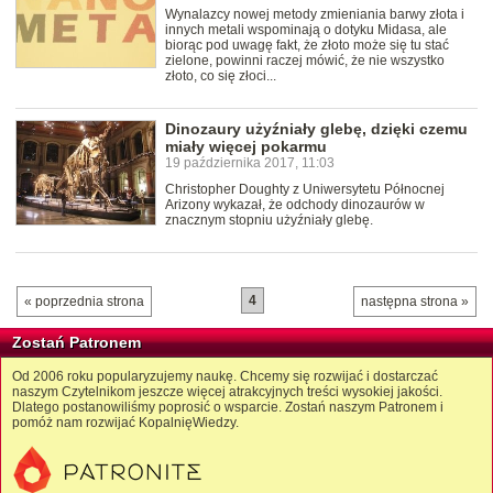
Wynalazcy nowej metody zmieniania barwy złota i
innych metali wspominają o dotyku Midasa, ale
biorąc pod uwagę fakt, że złoto może się tu stać
zielone, powinni raczej mówić, że nie wszystko
złoto, co się złoci...
Dinozaury użyźniały glebę, dzięki czemu
miały więcej pokarmu
19 października 2017, 11:03
Christopher Doughty z Uniwersytetu Północnej
Arizony wykazał, że odchody dinozaurów w
znacznym stopniu użyźniały glebę.
4
« poprzednia strona
następna strona »
Zostań Patronem
Od 2006 roku popularyzujemy naukę. Chcemy się rozwijać i dostarczać
naszym Czytelnikom jeszcze więcej atrakcyjnych treści wysokiej jakości.
Dlatego postanowiliśmy poprosić o wsparcie. Zostań naszym Patronem i
pomóż nam rozwijać KopalnięWiedzy.