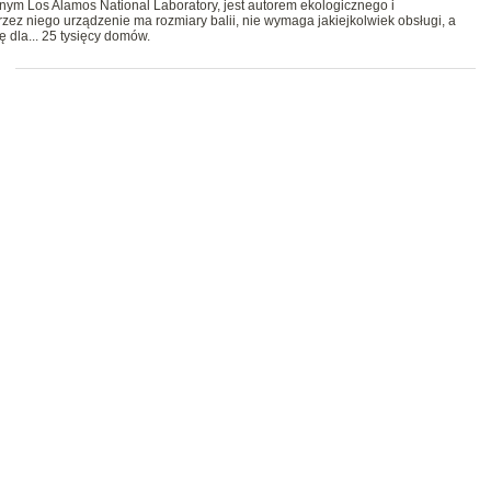
nym Los Alamos National Laboratory, jest autorem ekologicznego i
ez niego urządzenie ma rozmiary balii, nie wymaga jakiejkolwiek obsługi, a
ę dla... 25 tysięcy domów.