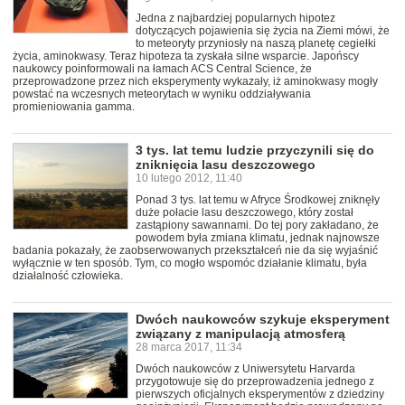
Jedna z najbardziej popularnych hipotez
dotyczących pojawienia się życia na Ziemi mówi, że
to meteoryty przyniosły na naszą planetę cegiełki
życia, aminokwasy. Teraz hipoteza ta zyskała silne wsparcie. Japońscy
naukowcy poinformowali na łamach ACS Central Science, że
przeprowadzone przez nich eksperymenty wykazały, iż aminokwasy mogły
powstać na wczesnych meteorytach w wyniku oddziaływania
promieniowania gamma.
3 tys. lat temu ludzie przyczynili się do
zniknięcia lasu deszczowego
10 lutego 2012, 11:40
Ponad 3 tys. lat temu w Afryce Środkowej zniknęły
duże połacie lasu deszczowego, który został
zastąpiony sawannami. Do tej pory zakładano, że
powodem była zmiana klimatu, jednak najnowsze
badania pokazały, że zaobserwowanych przekształceń nie da się wyjaśnić
wyłącznie w ten sposób. Tym, co mogło wspomóc działanie klimatu, była
działalność człowieka.
Dwóch naukowców szykuje eksperyment
związany z manipulacją atmosferą
28 marca 2017, 11:34
Dwóch naukowców z Uniwersytetu Harvarda
przygotowuje się do przeprowadzenia jednego z
pierwszych oficjalnych eksperymentów z dziedziny