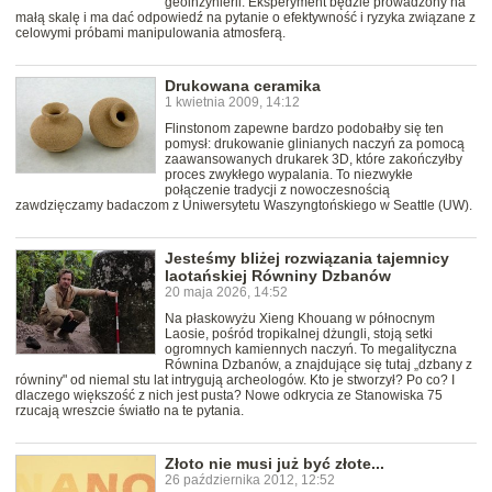
geoinżynierii. Eksperyment będzie prowadzony na
małą skalę i ma dać odpowiedź na pytanie o efektywność i ryzyka związane z
celowymi próbami manipulowania atmosferą.
Drukowana ceramika
1 kwietnia 2009, 14:12
Flinstonom zapewne bardzo podobałby się ten
pomysł: drukowanie glinianych naczyń za pomocą
zaawansowanych drukarek 3D, które zakończyłby
proces zwykłego wypalania. To niezwykłe
połączenie tradycji z nowoczesnością
zawdzięczamy badaczom z Uniwersytetu Waszyngtońskiego w Seattle (UW).
Jesteśmy bliżej rozwiązania tajemnicy
laotańskiej Równiny Dzbanów
20 maja 2026, 14:52
Na płaskowyżu Xieng Khouang w północnym
Laosie, pośród tropikalnej dżungli, stoją setki
ogromnych kamiennych naczyń. To megalityczna
Równina Dzbanów, a znajdujące się tutaj „dzbany z
równiny" od niemal stu lat intrygują archeologów. Kto je stworzył? Po co? I
dlaczego większość z nich jest pusta? Nowe odkrycia ze Stanowiska 75
rzucają wreszcie światło na te pytania.
Złoto nie musi już być złote...
26 października 2012, 12:52