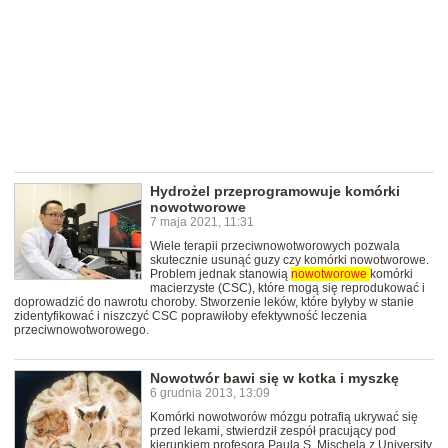
Hydrożel przeprogramowuje komórki
nowotworowe
7 maja 2021, 11:31
Wiele terapii przeciwnowotworowych pozwala
skutecznie usunąć guzy czy komórki nowotworowe.
Problem jednak stanowią
nowotworowe
komórki
macierzyste (CSC), które mogą się reprodukować i
doprowadzić do nawrotu choroby. Stworzenie leków, które byłyby w stanie
zidentyfikować i niszczyć CSC poprawiłoby efektywność leczenia
przeciwnowotworowego.
Nowotwór bawi się w kotka i myszkę
6 grudnia 2013, 13:09
Komórki nowotworów mózgu potrafią ukrywać się
przed lekami, stwierdził zespół pracujący pod
kierunkiem profesora Paula S. Mischela z University