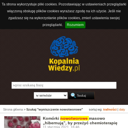
Ta strona wykorzystuje pliki cookies. Pozostawiając w ustawieniach przeglądarki
włączoną obsługę plików cookies wyrażasz zgodę na ich użycie. Jeśli nie
zgadzasz się na wykorzystanie plików cookies, zmień ustawienia swojej
przeglądarki.
Rozumiem
Strona główna
>
Szukaj "wyniszczenie nowotworowe"
sortuj wg:
trafności
|
daty
Komórki
nowotworowe
masowo
„hibernują”, by przeżyć chemioterapię
11 stycznia 2021, 16:46