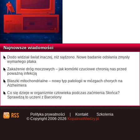
Najnowsze wiadomości
Dodo widział świat inaczej, niż sądzono. Nowe badanie odsłania zmysły
wymarłego ptaka
Zakażenie dróg moczowych – jak komórki czuciowe chronią nas przed
poważną infekcją
Blaszki mitochondrialne – nowy typ patologii w mózgach chorych na
Alzheimera
Co się dzieje w organizmie człowieka podczas zaćmienia Słońca?
Sprawdzą to uczeni z Barcelony
Polityka prywatności
|
Kontakt
Szkolenia
© Copyright 2006-2026
KopalniaWiedzy.pl