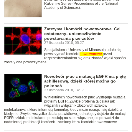
Rakiem w Surrey (Proceedings of the National
Academy of Sciences).
Zatrzymali komórki nowotworowe. Cel
ostateczny: uniemożliwienie
powstawania przerzutów
27 listopada 2018, 05:27
Specjalistom z University of Minnesota udało się
powstrzymać komórki
nowotworowe
przed
rozprzestrzenianiem się oraz zbadać w jaki sposób
zostały one powstrzymane
Nowotwór płuc z mutacją EGFR ma piętę
achillesową, dzięki której można go
pokonać
27 listopada 2018, 14:17
W niektórych nowotworach płuc występuje mutacja
proteiny EGFR. Zwykle proteina ta działa jak
włącznik i wyłącznik złożonych szlaków
molekularnych, które informują komórkę, kiedy może rosnąć i się dzielić, a
kiedy nie. Zwykle wszystko działa prawidłowo, jednak gdy dojdzie do mutacji
EGFR szklaki molekularne pozostają na stałe włączone, co prowadzi do
nadmiernej proliferacji komórek i zamiany ich w komórki nowotworowe.