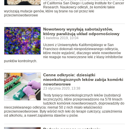
of California San Diego i Ludwig Institute for Cancer
Research. Naukowcy odkryli, że komórki takie
wyciszają mutacje genów, które są brane na cel przez leki
przeciwnowotworowe
Nowotwory wysyłają sabotażystów,
którzy paraliżują układ odpornościowy
5 kwietnia 2019, 10:04
Uczeni z Uniwersytetu Kalifornijskiego w San
Francisco dokonali niespodziewanego odkrycia,
które może wyjaśnić, dlaczego wiele nowotworów
nie reaguje na nowoczesne leki z klasy inhibitorów
punktów kontrolnych.
Cenne odkrycie: dziesiątki
nieonkologicznych leków zabija komórki
nowotworowe
23 stycznia 2020, 13:38
Testy tysięcy nieonkologicznych leków (substancji
leczniczych), które przeprowadzono na 578 liniach
ludzkich komórek nowotworowych, doprowadziły do
nieoczekiwanego odkrycia: niemal 50 z nich miało właściwości
przeciwnowotworowe. Były wśród nich leki do terapii cukrzycy, uzależnienia
od alkoholu, a nawet zapalenia stawów u psów.