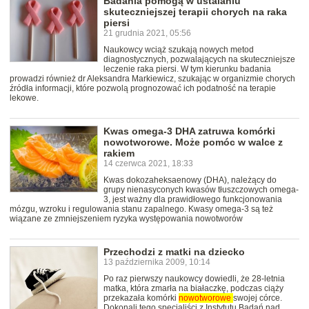
Badania pomogą w ustalaniu
skuteczniejszej terapii chorych na raka
piersi
21 grudnia 2021, 05:56
Naukowcy wciąż szukają nowych metod
diagnostycznych, pozwalających na skuteczniejsze
leczenie raka piersi. W tym kierunku badania
prowadzi również dr Aleksandra Markiewicz, szukając w organizmie chorych
źródła informacji, które pozwolą prognozować ich podatność na terapie
lekowe.
Kwas omega-3 DHA zatruwa komórki
nowotworowe. Może pomóc w walce z
rakiem
14 czerwca 2021, 18:33
Kwas dokozaheksaenowy (DHA), należący do
grupy nienasyconych kwasów tłuszczowych omega-
3, jest ważny dla prawidłowego funkcjonowania
mózgu, wzroku i regulowania stanu zapalnego. Kwasy omega-3 są też
wiązane ze zmniejszeniem ryzyka występowania nowotworów
Przechodzi z matki na dziecko
13 października 2009, 10:14
Po raz pierwszy naukowcy dowiedli, że 28-letnia
matka, która zmarła na białaczkę, podczas ciąży
przekazała komórki
nowotworowe
swojej córce.
Dokonali tego specjaliści z Instytutu Badań nad