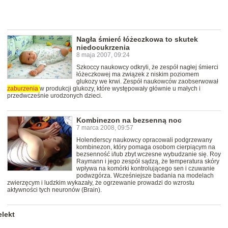
Nagła śmierć łóżeczkowa to skutek
niedocukrzenia
8 maja 2007, 09:24
Szkoccy naukowcy odkryli, że zespół nagłej śmierci
łóżeczkowej ma związek z niskim poziomem
glukozy we krwi. Zespół naukowców zaobserwował
zaburzenia
w produkcji glukozy, które występowały głównie u małych i
przedwcześnie urodzonych dzieci.
Kombinezon na bezsenną noc
7 marca 2008, 09:57
Holenderscy naukowcy opracowali podgrzewany
kombinezon, który pomaga osobom cierpiącym na
bezsenność i/lub zbyt wczesne wybudzanie się. Roy
Raymann i jego zespół sądzą, że temperatura skóry
wpływa na komórki kontrolującego sen i czuwanie
podwzgórza. Wcześniejsze badania na modelach
zwierzęcym i ludzkim wykazały, że ogrzewanie prowadzi do wzrostu
aktywności tych neuronów (Brain).
lekt