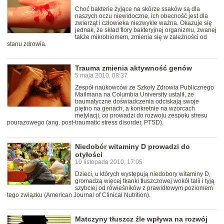
Choć bakterie żyjące na skórze ssaków są dla
naszych oczu niewidoczne, ich obecność jest dla
zwierząt i człowieka niezwykle ważna. Okazuje się
jednak, że skład flory bakteryjnej organizmu, zwanej
także mikrobiomem, zmienia się w zależności od
stanu zdrowia.
Trauma zmienia aktywność genów
5 maja 2010, 08:37
Zespół naukowców ze Szkoły Zdrowia Publicznego
Mailmana na Columbia University ustalił, że
traumatyczne doświadczenia odciskają swoje
piętno na genach, a konkretnie na wzorcach
metylacji, co prowadzi do rozwoju zespołu stresu
pourazowego (ang. post-traumatic stress disorder, PTSD).
Niedobór witaminy D prowadzi do
otyłości
10 listopada 2010, 17:05
Dzieci, u których występują niedobory witaminy D,
gromadzą więcej tkanki tłuszczowej wokół talii i tyją
szybciej od rówieśników z prawidłowym poziomem
tego związku (American Journal of Clinical Nutrition).
Matczyny tłuszcz źle wpływa na rozwój