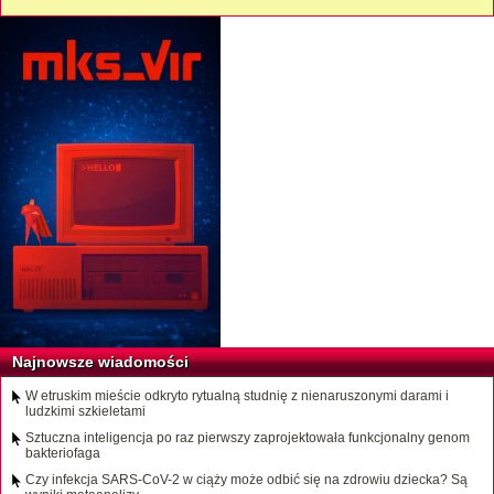
Najnowsze wiadomości
W etruskim mieście odkryto rytualną studnię z nienaruszonymi darami i
ludzkimi szkieletami
Sztuczna inteligencja po raz pierwszy zaprojektowała funkcjonalny genom
bakteriofaga
Czy infekcja SARS-CoV-2 w ciąży może odbić się na zdrowiu dziecka? Są