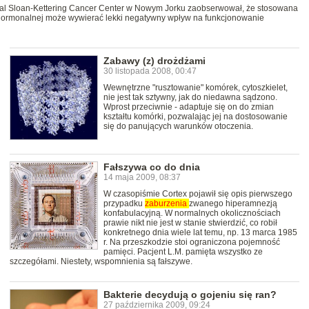
ial Sloan-Kettering Cancer Center w Nowym Jorku zaobserwował, że stosowana
i hormonalnej może wywierać lekki negatywny wpływ na funkcjonowanie
Zabawy (z) drożdżami
30 listopada 2008, 00:47
Wewnętrzne "rusztowanie" komórek, cytoszkielet,
nie jest tak sztywny, jak do niedawna sądzono.
Wprost przeciwnie - adaptuje się on do zmian
kształtu komórki, pozwalając jej na dostosowanie
się do panujących warunków otoczenia.
Fałszywa co do dnia
14 maja 2009, 08:37
W czasopiśmie Cortex pojawił się opis pierwszego
przypadku
zaburzenia
zwanego hiperamnezją
konfabulacyjną. W normalnych okolicznościach
prawie nikt nie jest w stanie stwierdzić, co robił
konkretnego dnia wiele lat temu, np. 13 marca 1985
r. Na przeszkodzie stoi ograniczona pojemność
pamięci. Pacjent L.M. pamięta wszystko ze
szczegółami. Niestety, wspomnienia są fałszywe.
Bakterie decydują o gojeniu się ran?
27 października 2009, 09:24