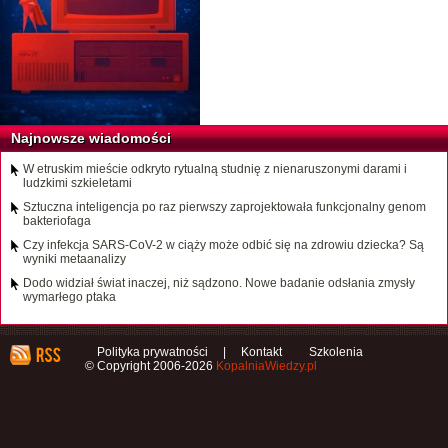
Najnowsze wiadomości
W etruskim mieście odkryto rytualną studnię z nienaruszonymi darami i
ludzkimi szkieletami
Sztuczna inteligencja po raz pierwszy zaprojektowała funkcjonalny genom
bakteriofaga
Czy infekcja SARS-CoV-2 w ciąży może odbić się na zdrowiu dziecka? Są
wyniki metaanalizy
Dodo widział świat inaczej, niż sądzono. Nowe badanie odsłania zmysły
wymarłego ptaka
Polityka prywatności
|
Kontakt
Szkolenia
© Copyright 2006-2026
KopalniaWiedzy.pl