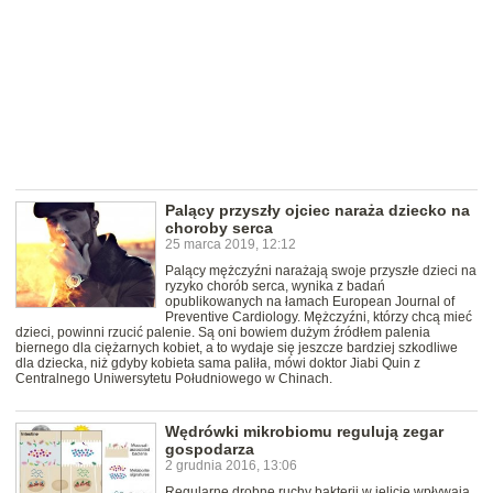
Palący przyszły ojciec naraża dziecko na
choroby serca
25 marca 2019, 12:12
Palący mężczyźni narażają swoje przyszłe dzieci na
ryzyko chorób serca, wynika z badań
opublikowanych na łamach European Journal of
Preventive Cardiology. Mężczyźni, którzy chcą mieć
dzieci, powinni rzucić palenie. Są oni bowiem dużym źródłem palenia
biernego dla ciężarnych kobiet, a to wydaje się jeszcze bardziej szkodliwe
dla dziecka, niż gdyby kobieta sama paliła, mówi doktor Jiabi Quin z
Centralnego Uniwersytetu Południowego w Chinach.
Wędrówki mikrobiomu regulują zegar
gospodarza
2 grudnia 2016, 13:06
Regularne drobne ruchy bakterii w jelicie wpływają