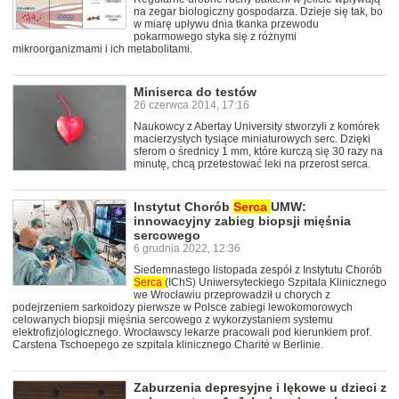
na zegar biologiczny gospodarza. Dzieje się tak, bo
w miarę upływu dnia tkanka przewodu
pokarmowego styka się z różnymi
mikroorganizmami i ich metabolitami.
Miniserca do testów
26 czerwca 2014, 17:16
Naukowcy z Abertay University stworzyli z komórek
macierzystych tysiące miniaturowych serc. Dzięki
sferom o średnicy 1 mm, które kurczą się 30 razy na
minutę, chcą przetestować leki na przerost serca.
Instytut Chorób
Serca
UMW:
innowacyjny zabieg biopsji mięśnia
sercowego
6 grudnia 2022, 12:36
Siedemnastego listopada zespół z Instytutu Chorób
Serca
(IChS) Uniwersyteckiego Szpitala Klinicznego
we Wrocławiu przeprowadził u chorych z
podejrzeniem sarkoidozy pierwsze w Polsce zabiegi lewokomorowych
celowanych biopsji mięśnia sercowego z wykorzystaniem systemu
elektrofizjologicznego. Wrocławscy lekarze pracowali pod kierunkiem prof.
Carstena Tschoepego ze szpitala klinicznego Charité w Berlinie.
Zaburzenia depresyjne i lękowe u dzieci z