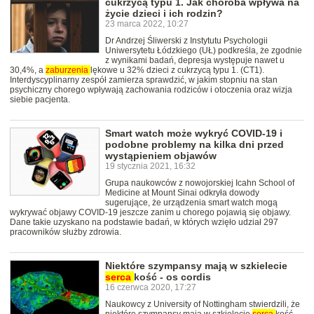
cukrzycą typu 1. Jak choroba wpływa na
życie dzieci i ich rodzin?
23 marca 2022, 10:27
Dr Andrzej Śliwerski z Instytutu Psychologii
Uniwersytetu Łódzkiego (UŁ) podkreśla, że zgodnie
z wynikami badań, depresja występuje nawet u
30,4%, a
zaburzenia
lękowe u 32% dzieci z cukrzycą typu 1. (CT1).
Interdyscyplinarny zespół zamierza sprawdzić, w jakim stopniu na stan
psychiczny chorego wpływają zachowania rodziców i otoczenia oraz wizja
siebie pacjenta.
Smart watch może wykryć COVID-19 i
podobne problemy na kilka dni przed
wystąpieniem objawów
19 stycznia 2021, 16:32
Grupa naukowców z nowojorskiej Icahn School of
Medicine at Mount Sinai odkryła dowody
sugerujące, że urządzenia smart watch mogą
wykrywać objawy COVID-19 jeszcze zanim u chorego pojawią się objawy.
Dane takie uzyskano na podstawie badań, w których wzięło udział 297
pracowników służby zdrowia.
Niektóre szympansy mają w szkielecie
serca
kość - os cordis
16 czerwca 2020, 17:27
Naukowcy z University of Nottingham stwierdzili, że