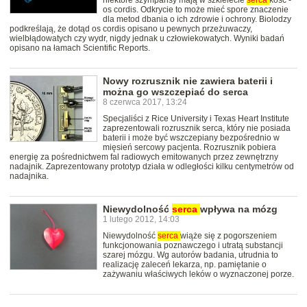
niektóre szympansy mają w szkielecie
serca
kość -
os cordis. Odkrycie to może mieć spore znaczenie
dla metod dbania o ich zdrowie i ochrony. Biolodzy
podkreślają, że dotąd os cordis opisano u pewnych przeżuwaczy,
wielbłądowatych czy wydr, nigdy jednak u człowiekowatych. Wyniki badań
opisano na łamach Scientific Reports.
Nowy rozrusznik nie zawiera baterii i
można go wszczepiać do serca
8 czerwca 2017, 13:24
Specjaliści z Rice University i Texas Heart Institute
zaprezentowali rozrusznik serca, który nie posiada
baterii i może być wszczepiany bezpośrednio w
mięsień sercowy pacjenta. Rozrusznik pobiera
energię za pośrednictwem fal radiowych emitowanych przez zewnętrzny
nadajnik. Zaprezentowany prototyp działa w odległości kilku centymetrów od
nadajnika.
Niewydolność
serca
wpływa na mózg
1 lutego 2012, 14:03
Niewydolność
serca
wiąże się z pogorszeniem
funkcjonowania poznawczego i utratą substancji
szarej mózgu. Wg autorów badania, utrudnia to
realizację zaleceń lekarza, np. pamiętanie o
zażywaniu właściwych leków o wyznaczonej porze.