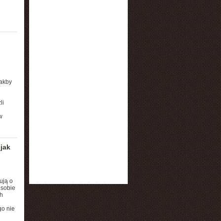
Jakby
li
w
jak
ują o
 sobie
h
go nie