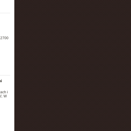
 2700
i
ach i
ć. W