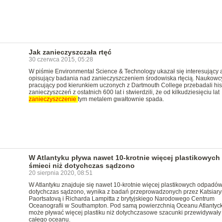
Jak zanieczyszczała rtęć
30 czerwca 2015, 05:28
W piśmie Environmental Science & Technology ukazał się interesujący a
opisujący badania nad zanieczyszczeniem środowiska rtęcią. Naukowc
pracujący pod kierunkiem uczonych z Dartmouth College przebadali his
zanieczyszczeń z ostatnich 600 lat i stwierdzili, że od kilkudziesięciu lat
zanieczyszczenie
tym metalem gwałtownie spada.
W Atlantyku pływa nawet 10-krotnie więcej plastikowych
śmieci niż dotychczas sądzono
20 sierpnia 2020, 08:51
W Atlantyku znajduje się nawet 10-krotnie więcej plastikowych odpadów
dotychczas sądzono, wynika z badań przeprowadzonych przez Katsiar
Paortsatovą i Richarda Lampitta z brytyjskiego Narodowego Centrum
Oceanografii w Southampton. Pod samą powierzchnią Oceanu Atlantyc
może pływać więcej plastiku niż dotychczasowe szacunki przewidywały
całego oceanu.