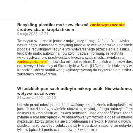
Recykling plastiku może zwiększać
zanieczyszczenie
środowiska mikroplastikiem
9 maja 2023, 12:21
Tworzywa sztuczne to jedno z największych zagrożeń dla środowiska
naturalnego. Tymczasem recykling plastiku to wielka porażka. Ludzkość
poddaje recyklingowi jedynie 9% wytwarzanego przez siebie plastiku. 
tego było mało, autorzy najnowszych badań informują, że techniki
wykorzystywane w przetwórstwie tworzyw sztucznych... zwiększają
zanieczyszczenie
środowiska mikroplastikiem. Do takich wniosków dosz
naukowcy z University of Strathclyde w Szkocji i Dalhousie University w
Kanadzie, którzy badali wodę wykorzystywaną do czyszczenia plastiku 
zakładach przetwórstwa.
W ludzkich penisach odkryto mikroplastik. Nie wiadomo, 
wpływa na zdrowie
24 czerwca 2024, 09:10
Ledwie przed miesiącem informowaliśmy o znalezieniu mikroplastiku w
jądrach ludzi i psów, a właśnie ukazał się artykuł, którego autorzy inform
odkryciu mikroplastiku w ludzkich penisach. Jego obecność każe zadać
pytanie o rolę mikroplastiku w obserwowanym wzroście odsetka młodyc
mężczyzn, którzy zmagają się z problemami z erekcją. Pytania o wpływ
plastiku na zdrowie reprodukcyjne są tym bardziej zasadne, że odkryto 
tylko w jądrach i penisach, ale również w spermie.