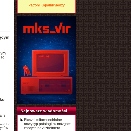
Patroni KopalniWiedzy
jącym
zyby
 To
yko
Najnowsze wiadomości
airs
Blaszki mitochondrialne –
szenie
nowy typ patologii w mózgach
zyków.
chorych na Alzheimera