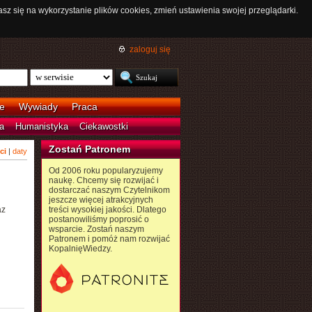
asz się na wykorzystanie plików cookies, zmień ustawienia swojej przeglądarki.
zaloguj się
e
Wywiady
Praca
a
Humanistyka
Ciekawostki
Zostań Patronem
ci
|
daty
Od 2006 roku popularyzujemy
naukę. Chcemy się rozwijać i
dostarczać naszym Czytelnikom
jeszcze więcej atrakcyjnych
az
treści wysokiej jakości. Dlatego
postanowiliśmy poprosić o
wsparcie. Zostań naszym
Patronem i pomóż nam rozwijać
KopalnięWiedzy.