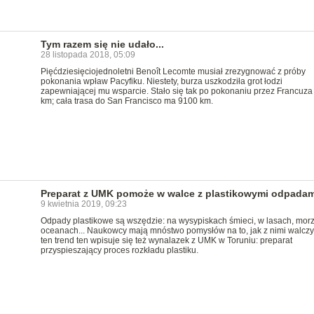
Tym razem się nie udało...
28 listopada 2018, 05:09
Pięćdziesięciojednoletni Benoît Lecomte musiał zrezygnować z próby
pokonania wpław Pacyfiku. Niestety, burza uszkodziła grot łodzi
zapewniającej mu wsparcie. Stało się tak po pokonaniu przez Francuza
km; cała trasa do San Francisco ma 9100 km.
Preparat z UMK pomoże w walce z plastikowymi odpadam
9 kwietnia 2019, 09:23
Odpady plastikowe są wszędzie: na wysypiskach śmieci, w lasach, morz
oceanach... Naukowcy mają mnóstwo pomysłów na to, jak z nimi walczy
ten trend ten wpisuje się też wynalazek z UMK w Toruniu: preparat
przyspieszający proces rozkładu plastiku.