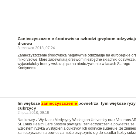
Zanieczyszczenie środowiska szkodzi grzybom odżywia
drzewa
8 czerwca 2018, 07:24
Zanieczyszczenie środowiska negatywnie oddziałuje na europejskie gr
mikoryzowe, które zapewniają drzewom niezbędne składniki odżywcze.
wyjaśniałoby trendy wskazujące na niedożywienie w lasach Starego
Kontynentu.
Im większe
zanieczyszczenie
powietrza, tym większe ryz
cukrzycy
2 lipca 2018, 09:19
Naukowcy z Wydziału Medycyny Washigton University oraz Veterans Aff
St. Louis Health Care System powiązali zanieczyszczenia powietrza ze
wzrostem ryzyka wystąpienia cukrzycy. Ich odkrycie sugeruje, że zmniej
zanieczyszczenia powietrza może przyczynić się do spadku liczby cukr