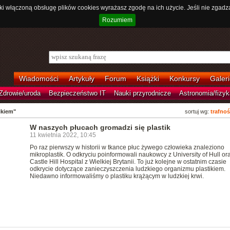
ki włączoną obsługę plików cookies wyrażasz zgodę na ich użycie. Jeśli nie zgadz
Rozumiem
Wiadomości
Artykuły
Forum
Książki
Konkursy
Galeri
Zdrowie/uroda
Bezpieczeństwo IT
Nauki przyrodnicze
Astronomia/fizyk
ikiem"
sortuj wg:
trafnoś
W naszych płucach gromadzi się plastik
11 kwietnia 2022, 10:45
Po raz pierwszy w historii w tkance płuc żywego człowieka znaleziono
mikroplastik. O odkryciu poinformowali naukowcy z University of Hull or
Castle Hill Hospital z Wielkiej Brytanii. To już kolejne w ostatnim czasie
odkrycie dotyczące zanieczyszczenia ludzkiego organizmu plastikiem.
Niedawno informowaliśmy o plastiku krążącym w ludzkiej krwi.