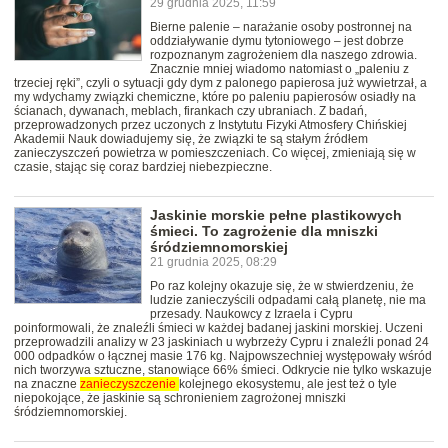
29 grudnia 2025, 11:59
Bierne palenie – narażanie osoby postronnej na
oddziaływanie dymu tytoniowego – jest dobrze
rozpoznanym zagrożeniem dla naszego zdrowia.
Znacznie mniej wiadomo natomiast o „paleniu z
trzeciej ręki”, czyli o sytuacji gdy dym z palonego papierosa już wywietrzał, a
my wdychamy związki chemiczne, które po paleniu papierosów osiadły na
ścianach, dywanach, meblach, firankach czy ubraniach. Z badań,
przeprowadzonych przez uczonych z Instytutu Fizyki Atmosfery Chińskiej
Akademii Nauk dowiadujemy się, że związki te są stałym źródłem
zanieczyszczeń powietrza w pomieszczeniach. Co więcej, zmieniają się w
czasie, stając się coraz bardziej niebezpieczne.
Jaskinie morskie pełne plastikowych
śmieci. To zagrożenie dla mniszki
śródziemnomorskiej
21 grudnia 2025, 08:29
Po raz kolejny okazuje się, że w stwierdzeniu, że
ludzie zanieczyścili odpadami całą planetę, nie ma
przesady. Naukowcy z Izraela i Cypru
poinformowali, że znaleźli śmieci w każdej badanej jaskini morskiej. Uczeni
przeprowadzili analizy w 23 jaskiniach u wybrzeży Cypru i znaleźli ponad 24
000 odpadków o łącznej masie 176 kg. Najpowszechniej występowały wśród
nich tworzywa sztuczne, stanowiące 66% śmieci. Odkrycie nie tylko wskazuje
na znaczne
zanieczyszczenie
kolejnego ekosystemu, ale jest też o tyle
niepokojące, że jaskinie są schronieniem zagrożonej mniszki
śródziemnomorskiej.