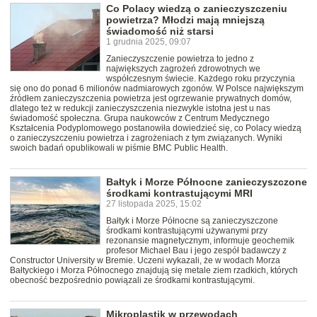
Co Polacy wiedzą o zanieczyszczeniu
powietrza? Młodzi mają mniejszą
świadomość niż starsi
1 grudnia 2025, 09:07
Zanieczyszczenie powietrza to jedno z
największych zagrożeń zdrowotnych we
współczesnym świecie. Każdego roku przyczynia
się ono do ponad 6 milionów nadmiarowych zgonów. W Polsce największym
źródłem zanieczyszczenia powietrza jest ogrzewanie prywatnych domów,
dlatego też w redukcji zanieczyszczenia niezwykle istotna jest u nas
świadomość społeczna. Grupa naukowców z Centrum Medycznego
Kształcenia Podyplomowego postanowiła dowiedzieć się, co Polacy wiedzą
o zanieczyszczeniu powietrza i zagrożeniach z tym związanych. Wyniki
swoich badań opublikowali w piśmie BMC Public Health.
Bałtyk i Morze Północne zanieczyszczone
środkami kontrastującymi MRI
27 listopada 2025, 15:02
Bałtyk i Morze Północne są zanieczyszczone
środkami kontrastującymi używanymi przy
rezonansie magnetycznym, informuje geochemik
profesor Michael Bau i jego zespół badawczy z
Constructor University w Bremie. Uczeni wykazali, że w wodach Morza
Bałtyckiego i Morza Północnego znajdują się metale ziem rzadkich, których
obecność bezpośrednio powiązali ze środkami kontrastującymi.
Mikroplastik w przewodach