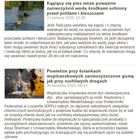
Kąpiący się pies może poważnie
zanieczyścić wodę środkami ochrony
przed pchłami i kleszczami
2 czerwca 2025, 12:26
Jeśli Twój pies uwielbia się kąpać i z chęcią
wskakuje do wody na spacerze, nie powinien być
zabezpieczany nakładanymi na skórę środkami
przeciwko pchłom i kleszczom. Badania pokazały bowiem, że jeśli stosujemy
takie środki, to natychmiast po tym, jak pies wejdzie do wody, jego skóra i
futro mogą uwalniać duże ilości substancji szkodliwych dla zwierząt wodnych
i zwierząt, które je jedzą, jak na przykład ptaki. Co więcej, te substancje mogą
się uwalniać nawet przez 28 dni od ich nałożenia.
Powietrze przy ściankach
wspinaczkowych zanieczyszczone gumą
jak przy ruchliwych drogach
30 kwietnia 2025, 08:43
Wspinaczka ściankowa może być niebezpieczna
dla... płuc uprawiających ją osób. Naukowcy z
Uniwersytetu Wiedeńskiego oraz Politechniki
Federalnej w Lozannie (EPFL) odkryli, że stężenie szkodliwych związków
chemicznych pochodzących z podeszw butów do wspinaczki może by w sali
ze ścianką równie duże jak na ruchliwej wielopasmowej ulicy dużej
metropolii. Podeszwy butów do wspinaczki to specjalistyczne produkty o
szczególnych właściwościach, podobnie jak opony samochodowe, mówi
Anya Sherman z Uniwersytetu Wiedeńskiego, która w przeszłości badała
wpływ pyłu pochodzącego ze ścierających się na jezdniach opon na ludzkie
zdrowie.