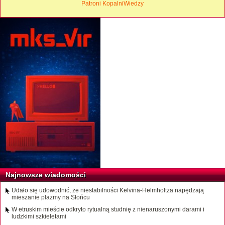
Patroni KopalniWiedzy
Najnowsze wiadomości
Udało się udowodnić, że niestabilności Kelvina-Helmholtza napędzają
mieszanie plazmy na Słońcu
W etruskim mieście odkryto rytualną studnię z nienaruszonymi darami i
ludzkimi szkieletami