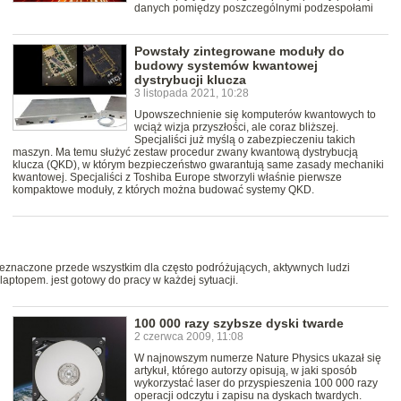
danych pomiędzy poszczególnymi podzespołami
Powstały zintegrowane moduły do
budowy systemów kwantowej
dystrybucji klucza
3 listopada 2021, 10:28
Upowszechnienie się komputerów kwantowych to
wciąż wizja przyszłości, ale coraz bliższej.
Specjaliści już myślą o zabezpieczeniu takich
maszyn. Ma temu służyć zestaw procedur zwany kwantową dystrybucją
klucza (QKD), w którym bezpieczeństwo gwarantują same zasady mechaniki
kwantowej. Specjaliści z Toshiba Europe stworzyli właśnie pierwsze
kompaktowe moduły, z których można budować systemy QKD.
eznaczone przede wszystkim dla często podróżujących, aktywnych ludzi
 laptopem. jest gotowy do pracy w każdej sytuacji.
100 000 razy szybsze dyski twarde
2 czerwca 2009, 11:08
W najnowszym numerze Nature Physics ukazał się
artykuł, którego autorzy opisują, w jaki sposób
wykorzystać laser do przyspieszenia 100 000 razy
operacji odczytu i zapisu na dyskach twardych.