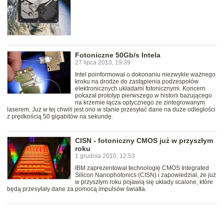
Fotoniczne 50Gb/s Intela
27 lipca 2010, 19:39
Intel poinformował o dokonaniu niezwykle ważnego
kroku na drodze do zastąpienia podzespołów
elektronicznych układami fotonicznymi. Koncern
pokazał prototyp pierwszego w historii bazującego
na krzemie łącza optycznego ze zintegrowanym
laserem. Już w tej chwili jest ono w stanie przesyłać dane na duże odległości
z prędkością 50 gigabitów na sekundę.
CISN - fotoniczny CMOS już w przyszłym
roku
1 grudnia 2010, 12:53
IBM zaprezentował technologię CMOS Integrated
Silicon Nanophotonics (CISN) i zapowiedział, że już
w przyszłym roku pojawią się układy scalone, które
będą przesyłały dane za pomocą impulsów światła.