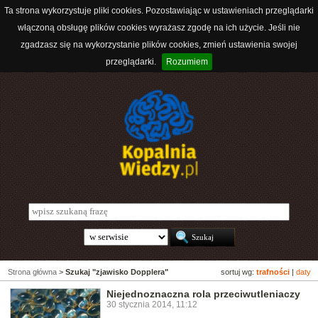
Ta strona wykorzystuje pliki cookies. Pozostawiając w ustawieniach przeglądarki
włączoną obsługę plików cookies wyrażasz zgodę na ich użycie. Jeśli nie
zgadzasz się na wykorzystanie plików cookies, zmień ustawienia swojej
przeglądarki.
Rozumiem
Strona główna
>
Szukaj "zjawisko Dopplera"
sortuj wg:
trafności
|
daty
Niejednoznaczna rola przeciwutleniaczy
30 stycznia 2014, 11:12