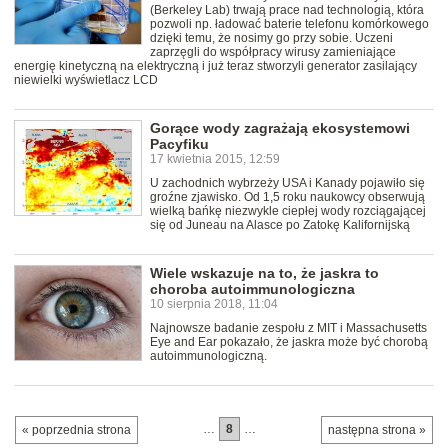
(Berkeley Lab) trwają prace nad technologią, która
pozwoli np. ładować baterie telefonu komórkowego
dzięki temu, że nosimy go przy sobie. Uczeni
zaprzęgli do współpracy wirusy zamieniające
energię kinetyczną na elektryczną i już teraz stworzyli generator zasilający
niewielki wyświetlacz LCD
Gorące wody zagrażają ekosystemowi
Pacyfiku
17 kwietnia 2015, 12:59
U zachodnich wybrzeży USA i Kanady pojawiło się
groźne zjawisko. Od 1,5 roku naukowcy obserwują
wielką bańkę niezwykle ciepłej wody rozciągającej
się od Juneau na Alasce po Zatokę Kalifornijską
Wiele wskazuje na to, że jaskra to
choroba autoimmunologiczna
10 sierpnia 2018, 11:04
Najnowsze badanie zespołu z MIT i Massachusetts
Eye and Ear pokazało, że jaskra może być chorobą
autoimmunologiczną.
…
8
…
« poprzednia strona
następna strona »