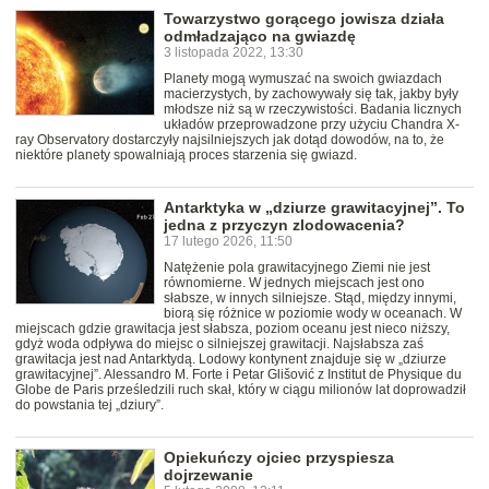
Towarzystwo gorącego jowisza działa
odmładzająco na gwiazdę
3 listopada 2022, 13:30
Planety mogą wymuszać na swoich gwiazdach
macierzystych, by zachowywały się tak, jakby były
młodsze niż są w rzeczywistości. Badania licznych
układów przeprowadzone przy użyciu Chandra X-
ray Observatory dostarczyły najsilniejszych jak dotąd dowodów, na to, że
niektóre planety spowalniają proces starzenia się gwiazd.
Antarktyka w „dziurze grawitacyjnej”. To
jedna z przyczyn zlodowacenia?
17 lutego 2026, 11:50
Natężenie pola grawitacyjnego Ziemi nie jest
równomierne. W jednych miejscach jest ono
słabsze, w innych silniejsze. Stąd, między innymi,
biorą się różnice w poziomie wody w oceanach. W
miejscach gdzie grawitacja jest słabsza, poziom oceanu jest nieco niższy,
gdyż woda odpływa do miejsc o silniejszej grawitacji. Najsłabsza zaś
grawitacja jest nad Antarktydą. Lodowy kontynent znajduje się w „dziurze
grawitacyjnej”. Alessandro M. Forte i Petar Glišović z Institut de Physique du
Globe de Paris prześledzili ruch skał, który w ciągu milionów lat doprowadził
do powstania tej „dziury”.
Opiekuńczy ojciec przyspiesza
dojrzewanie