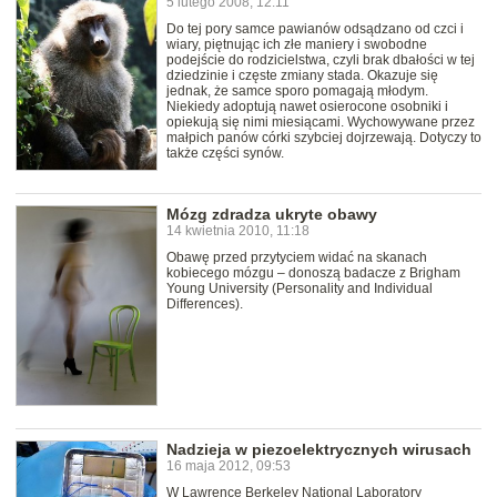
5 lutego 2008, 12:11
Do tej pory samce pawianów odsądzano od czci i
wiary, piętnując ich złe maniery i swobodne
podejście do rodzicielstwa, czyli brak dbałości w tej
dziedzinie i częste zmiany stada. Okazuje się
jednak, że samce sporo pomagają młodym.
Niekiedy adoptują nawet osierocone osobniki i
opiekują się nimi miesiącami. Wychowywane przez
małpich panów córki szybciej dojrzewają. Dotyczy to
także części synów.
Mózg zdradza ukryte obawy
14 kwietnia 2010, 11:18
Obawę przed przytyciem widać na skanach
kobiecego mózgu – donoszą badacze z Brigham
Young University (Personality and Individual
Differences).
Nadzieja w piezoelektrycznych wirusach
16 maja 2012, 09:53
W Lawrence Berkeley National Laboratory