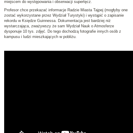
miejscem do występowania i obserwacji supertęcz.
Profesor chce przekazać informacje Radzie Miasta Tajpej (mogłyby one
zostać wykorzystane przez Wydział Turystyki) i wystąpić o zapisanie
rekordu w Księdze Guinnessa. Dokumentacja jest bardziej niż
wystarczająca, zważywszy że sam Wydział Nauk o Atmosferze
dysponuje 10 tys. zdjęć. Do tego dochodzą fotografie innych osób z
kampusu i ludzi mieszkających w pobliżu.