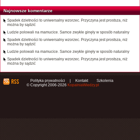
Najnowsze komentarze
Spadek dzietności to uniwersalny wzorzec. Przyczyna jest prostsza, niż
można by sądzić
Ludzie polowali na mamucice. Samce zwykle ginęły w sposób naturalny
Spadek dzietności to uniwersalny wzorzec. Przyczyna jest prostsza, niż
można by sądzić
Ludzie polowali na mamucice. Samce zwykle ginęły w sposób naturalny
Spadek dzietności to uniwersalny wzorzec. Przyczyna jest prostsza, niż
można by sądzić
Polityka prywatności
|
Kontakt
Szkolenia
© Copyright 2006-2026
KopalniaWiedzy.pl