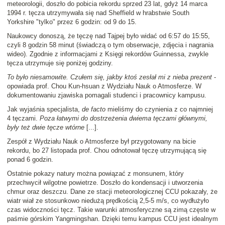
meteorologii, doszło do pobicia rekordu sprzed 23 lat, gdyż 14 marca
1994 r. tęcza utrzymywała się nad Sheffield w hrabstwie South
Yorkshire "tylko" przez 6 godzin: od 9 do 15.
Naukowcy donoszą, że tęczę nad Tajpej było widać od 6:57 do 15:55,
czyli 8 godzin 58 minut (świadczą o tym obserwacje, zdjęcia i nagrania
wideo). Zgodnie z informacjami z Księgi rekordów Guinnessa, zwykle
tęcza utrzymuje się poniżej godziny.
To było niesamowite. Czułem się, jakby ktoś zesłał mi z nieba prezent
-
opowiada prof. Chou Kun-hsuan z Wydziału Nauk o Atmosferze. W
dokumentowaniu zjawiska pomagali studenci i pracownicy kampusu.
Jak wyjaśnia specjalista,
de facto
mieliśmy do czynienia z co najmniej
4 tęczami.
Poza łatwymi do dostrzeżenia dwiema tęczami głównymi,
były też dwie tęcze wtórne
[...].
Zespół z Wydziału Nauk o Atmosferze był przygotowany na bicie
rekordu, bo 27 listopada prof. Chou odnotował tęczę utrzymującą się
ponad 6 godzin.
Ostatnie pokazy natury można powiązać z monsunem, który
przechwycił wilgotne powietrze. Doszło do kondensacji i utworzenia
chmur oraz deszczu. Dane ze stacji meteorologicznej CCU pokazały, że
wiatr wiał ze stosunkowo niedużą prędkością 2,5-5 m/s, co wydłużyło
czas widoczności tęcz. Takie warunki atmosferyczne są zimą częste w
paśmie górskim Yangmingshan. Dzięki temu kampus CCU jest idealnym