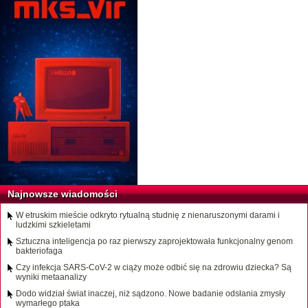
Najnowsze wiadomości
W etruskim mieście odkryto rytualną studnię z nienaruszonymi darami i
ludzkimi szkieletami
Sztuczna inteligencja po raz pierwszy zaprojektowała funkcjonalny genom
bakteriofaga
Czy infekcja SARS-CoV-2 w ciąży może odbić się na zdrowiu dziecka? Są
wyniki metaanalizy
Dodo widział świat inaczej, niż sądzono. Nowe badanie odsłania zmysły
wymarłego ptaka