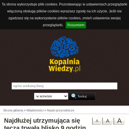
Ta strona wykorzystuje pliki cookies. Pozostawiając w ustawieniach przeglądarki
włączoną obsługę plików cookies wyrażasz zgodę na ich użycie. Jeśli nie
zgadzasz się na wykorzystanie plików cookies, zmień ustawienia swojej
przeglądarki.
Rozumiem
Strona główna
>
Wiadomości
>
Nauki przyrodnicze
Najdłużej utrzymująca się
A
A
A
tęcza trwała blisko 9 godzin