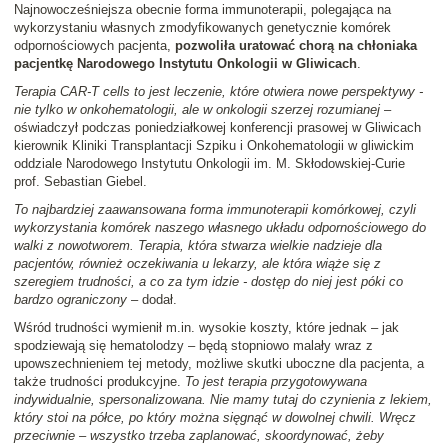
Najnowocześniejsza obecnie forma immunoterapii, polegająca na
wykorzystaniu własnych zmodyfikowanych genetycznie komórek
odpornościowych pacjenta,
pozwoliła uratować chorą na chłoniaka
pacjentkę Narodowego Instytutu Onkologii w Gliwicach
.
Terapia CAR-T cells to jest leczenie, które otwiera nowe perspektywy -
nie tylko w onkohematologii, ale w onkologii szerzej rozumianej
–
oświadczył podczas poniedziałkowej konferencji prasowej w Gliwicach
kierownik Kliniki Transplantacji Szpiku i Onkohematologii w gliwickim
oddziale Narodowego Instytutu Onkologii im. M. Skłodowskiej-Curie
prof. Sebastian Giebel.
To najbardziej zaawansowana forma immunoterapii komórkowej, czyli
wykorzystania komórek naszego własnego układu odpornościowego do
walki z nowotworem. Terapia, która stwarza wielkie nadzieje dla
pacjentów, również oczekiwania u lekarzy, ale która wiąże się z
szeregiem trudności, a co za tym idzie - dostęp do niej jest póki co
bardzo ograniczony
– dodał.
Wśród trudności wymienił m.in. wysokie koszty, które jednak – jak
spodziewają się hematolodzy – będą stopniowo malały wraz z
upowszechnieniem tej metody, możliwe skutki uboczne dla pacjenta, a
także trudności produkcyjne.
To jest terapia przygotowywana
indywidualnie, spersonalizowana. Nie mamy tutaj do czynienia z lekiem,
który stoi na półce, po który można sięgnąć w dowolnej chwili. Wręcz
przeciwnie – wszystko trzeba zaplanować, skoordynować, żeby