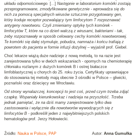
układu odpornościowego.
[...]
Następnie w laboratorium komórki zostają
przeprogramowane, zmodyfikowane genetycznie - wprowadza się do
nich za pomocą specjalnych wirusów sztucznie przygotowany gen,
który koduje receptor pozwalający tym limfocytom T rozpoznawać
antygeny nowotworu. Czyli zmieniamy optykę tych komórek -
limfocytów T, które na co dzień walczą z wirusami, bakteriami - tak,
żeby rozpoznawały w sposób celowany cechy komórki nowotworowej.
Te komórki się dalej stymuluje, pobudza, namnaża i końcu trafiają z
powrotem do pacjenta w formie infuzji dożylnej
– wyjaśnił prof. Giebel.
Choć lekarze wiążą duże nadzieje z nową metodą, to na razie jest
zarejestrowana tylko w dwóch wskazaniach - opornych na chemioterapię
chłoniaku rozlanym z dużych komórek B i ostrej białaczce
limfoblastycznej u chorych do 25. roku życia. Certyfikaty uprawniające
do stosowania tej metody mają obecnie 3 ośrodki w Polsce – gliwicki,
poznański oraz dziecięcy we Wrocławiu.
Od strony wynalazczej, koncepcji to jest coś, przed czym trzeba zdjąć
czapkę. Wspaniały kierunkowskaz i nadzieja na przyszłość. Trzeba
jednak pamiętać, że na dziś mamy zarejestrowane tylko dwa
zastosowania i wyłącznie dla nowotworów wywodzących się z
limfocytów B
- podkreślił jeden z najwybitniejszych polskich
hematologów prof. Jerzy Hołowiecki.
Źródło:
Nauka w Polsce, PAP
Autor:
Anna Gumułka