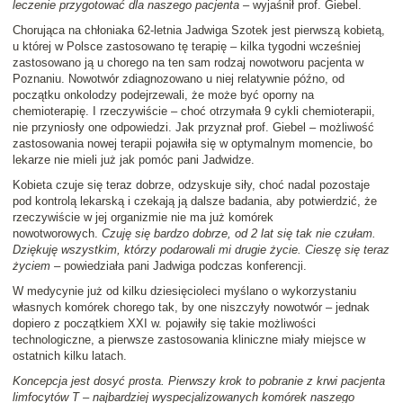
leczenie przygotować dla naszego pacjenta
– wyjaśnił prof. Giebel.
Chorująca na chłoniaka 62-letnia Jadwiga Szotek jest pierwszą kobietą,
u której w Polsce zastosowano tę terapię – kilka tygodni wcześniej
zastosowano ją u chorego na ten sam rodzaj nowotworu pacjenta w
Poznaniu. Nowotwór zdiagnozowano u niej relatywnie późno, od
początku onkolodzy podejrzewali, że może być oporny na
chemioterapię. I rzeczywiście – choć otrzymała 9 cykli chemioterapii,
nie przyniosły one odpowiedzi. Jak przyznał prof. Giebel – możliwość
zastosowania nowej terapii pojawiła się w optymalnym momencie, bo
lekarze nie mieli już jak pomóc pani Jadwidze.
Kobieta czuje się teraz dobrze, odzyskuje siły, choć nadal pozostaje
pod kontrolą lekarską i czekają ją dalsze badania, aby potwierdzić, że
rzeczywiście w jej organizmie nie ma już komórek
nowotworowych.
Czuję się bardzo dobrze, od 2 lat się tak nie czułam.
Dziękuję wszystkim, którzy podarowali mi drugie życie. Cieszę się teraz
życiem
– powiedziała pani Jadwiga podczas konferencji.
W medycynie już od kilku dziesięcioleci myślano o wykorzystaniu
własnych komórek chorego tak, by one niszczyły nowotwór – jednak
dopiero z początkiem XXI w. pojawiły się takie możliwości
technologiczne, a pierwsze zastosowania kliniczne miały miejsce w
ostatnich kilku latach.
Koncepcja jest dosyć prosta. Pierwszy krok to pobranie z krwi pacjenta
limfocytów T – najbardziej wyspecjalizowanych komórek naszego