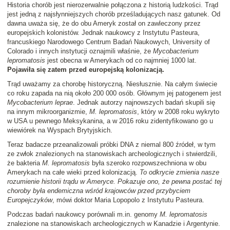
Historia chorób jest nierozerwalnie połączona z historią ludzkości. Trąd
jest jedną z najsłynniejszych chorób prześladujących nasz gatunek. Od
dawna uważa się, że do obu Ameryk został on zawleczony przez
europejskich kolonistów. Jednak naukowcy z Instytutu Pasteura,
francuskiego Narodowego Centrum Badań Naukowych, University of
Colorado i innych instytucji oznajmili właśnie, że
Mycobacterium
lepromatosis
jest obecna w Amerykach od co najmniej 1000 lat.
Pojawiła się zatem przed europejską kolonizacją.
Trąd uważamy za chorobę historyczną. Niesłusznie. Na całym świecie
co roku zapada na nią około 200 000 osób. Głównym jej patogenem jest
Mycobacterium leprae
. Jednak autorzy najnowszych badań skupili się
na innym mikroorganizmie,
M. lepromatosis
, który w 2008 roku wykryto
w USA u pewnego Meksykanina, a w 2016 roku zidentyfikowano go u
wiewiórek na Wyspach Brytyjskich.
Teraz badacze przeanalizowali próbki DNA z niemal 800 źródeł, w tym
ze zwłok znalezionych na stanowiskach archeologicznych i stwierdzili,
że bakteria
M. lepromatosis
była szeroko rozpowszechniona w obu
Amerykach na całe wieki przed kolonizacją.
To odkrycie zmienia nasze
rozumienie historii trądu w Ameryce. Pokazuje ono, że pewna postać tej
choroby była endemiczna wśród krajowców przed przybyciem
Europejczyków
, mówi doktor Maria Lopopolo z Instytutu Pasteura.
Podczas badań naukowcy porównali m.in. genomy
M. lepromatosis
znalezione na stanowiskach archeologicznych w Kanadzie i Argentynie.