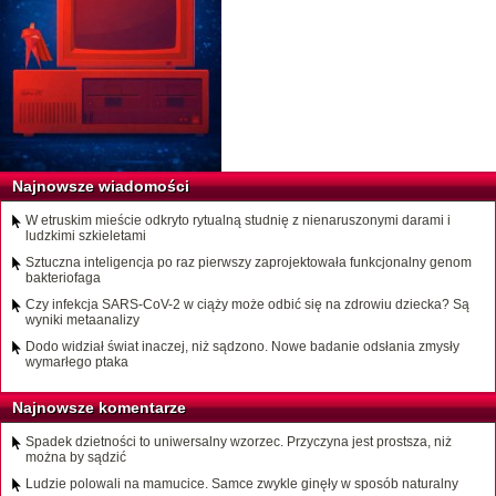
Najnowsze wiadomości
W etruskim mieście odkryto rytualną studnię z nienaruszonymi darami i
ludzkimi szkieletami
Sztuczna inteligencja po raz pierwszy zaprojektowała funkcjonalny genom
bakteriofaga
Czy infekcja SARS-CoV-2 w ciąży może odbić się na zdrowiu dziecka? Są
wyniki metaanalizy
Dodo widział świat inaczej, niż sądzono. Nowe badanie odsłania zmysły
wymarłego ptaka
Najnowsze komentarze
Spadek dzietności to uniwersalny wzorzec. Przyczyna jest prostsza, niż
można by sądzić
Ludzie polowali na mamucice. Samce zwykle ginęły w sposób naturalny