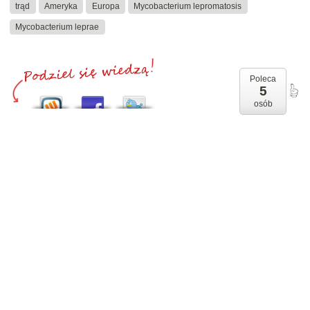
trąd
Ameryka
Europa
Mycobacterium lepromatosis
Mycobacterium leprae
Poleca
5
osób