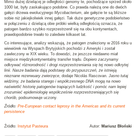
Mimo dużej dzielącej je odległości genomy te, pochodzące sprzed około
1000 lat, były zaskakująco podobne. Co prawda należą one do dwóch
gałęzi drzewa ewolucyjnego
Mycobacterium
, ale gałęzie te są bliższe
sobie niż jakiejkolwiek innej gałęzi. Tak duże genetyczne podobieństwo
w połączeniu z dzielącą obie próbki wielką odległością oznacza, że
patogen bardzo szybko rozprzestrzenił się na obu kontynentach,
prawdopodobnie trwało to zaledwie kilkaset lat.
Co interesujące, analizy wskazują, że patogen znaleziony w 2016 roku u
wiewiórek na Wyspach Brytyjskich pochodzi z Ameryki i został
zawleczony w XIX wieku. To dowodzi, że jeszcze niedawno miał
miejsce międzykontynentalny transfer trądu.
Dopiero zaczynamy
odkrywać różnorodność i drogi rozprzestrzeniania się tej nowo odkrytej
linii. Nasze badania dają podstawy do przypuszczeń, że istnieją
nieznane rezerwuary zwierzęce
, dodaje Nicolás Rascovan.
Jasno tutaj
widzimy, że badania starego i współczesnego DNA mogą na nowo
naświetlić historię patogenów trapiących ludzkość i pomóc nam lepiej
zrozumieć epidemiologię współcześnie rozprzestrzeniających się
chorób
, podsumowuje uczony.
Źródło:
Pre-European contact leprosy in the Americas and its current
persistence
Źródło:
Instytut Pasteura
Autor:
Mariusz Błoński