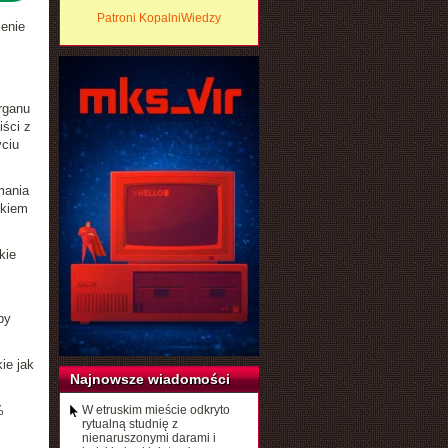
Patroni KopalniWiedzy
zenie
rganu
iści z
yciu
mania
dkiem
kie
by
ie jak
Najnowsze wiadomości
%
W etruskim mieście odkryto
rytualną studnię z
nienaruszonymi darami i