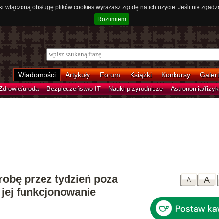
ki włączoną obsługę plików cookies wyrażasz zgodę na ich użycie. Jeśli nie zgadz
Rozumiem
Wiadomości
Artykuły
Forum
Książki
Konkursy
Galeri
Zdrowie/uroda
Bezpieczeństwo IT
Nauki przyrodnicze
Astronomia/fizyk
obę przez tydzień poza
A
A
jej funkcjonowanie