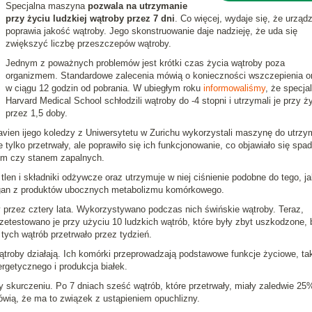
Specjalna maszyna
pozwala na utrzymanie
przy życiu ludzkiej wątroby przez 7 dni
. Co więcej, wydaje się, że urząd
poprawia jakość wątroby. Jego skonstruowanie daje nadzieję, że uda się
zwiększyć liczbę przeszczepów wątroby.
Jednym z poważnych problemów jest krótki czas życia wątroby poza
organizmem. Standardowe zalecenia mówią o konieczności wszczepienia o
w ciągu 12 godzin od pobrania. W ubiegłym roku
informowaliśmy
, że specjal
Harvard Medical School schłodzili wątroby do -4 stopni i utrzymali je przy ż
przez 1,5 doby.
lavien ijego koledzy z Uniwersytetu w Zurichu wykorzystali maszynę do utrzy
 tylko przetrwały, ale poprawiło się ich funkcjonowanie, co objawiało się spa
iem czy stanem zapalnych.
en i składniki odżywcze oraz utrzymuje w niej ciśnienie podobne do tego, ja
rgan z produktów ubocznych metabolizmu komórkowego.
 przez cztery lata. Wykorzystywano podczas nich świńskie wątroby. Teraz,
zetestowano je przy użyciu 10 ludzkich wątrób, które były zbyt uszkodzone, 
 tych wątrób przetrwało przez tydzień.
ątroby działają. Ich komórki przeprowadzają podstawowe funkcje życiowe, tak
getycznego i produkcja białek.
 skurczeniu. Po 7 dniach sześć wątrób, które przetrwały, miały zaledwie 25
wią, że ma to związek z ustąpieniem opuchlizny.