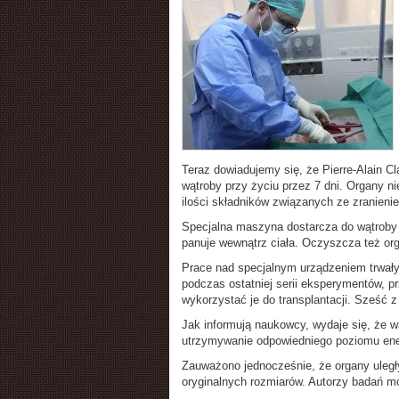
Teraz dowiadujemy się, że Pierre-Alain C
wątroby przy życiu przez 7 dni. Organy nie
ilości składników związanych ze zranien
Specjalna maszyna dostarcza do wątroby tl
panuje wewnątrz ciała. Oczyszcza też o
Prace nad specjalnym urządzeniem trwały
podczas ostatniej serii eksperymentów, pr
wykorzystać je do transplantacji. Sześć z
Jak informują naukowcy, wydaje się, że w
utrzymywanie odpowiedniego poziomu ener
Zauważono jednocześnie, że organy uległy
oryginalnych rozmiarów. Autorzy badań mó