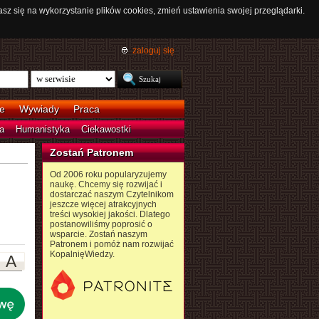
asz się na wykorzystanie plików cookies, zmień ustawienia swojej przeglądarki.
zaloguj się
e
Wywiady
Praca
a
Humanistyka
Ciekawostki
Zostań Patronem
Od 2006 roku popularyzujemy
naukę. Chcemy się rozwijać i
dostarczać naszym Czytelnikom
jeszcze więcej atrakcyjnych
treści wysokiej jakości. Dlatego
postanowiliśmy poprosić o
wsparcie. Zostań naszym
Patronem i pomóż nam rozwijać
KopalnięWiedzy.
A