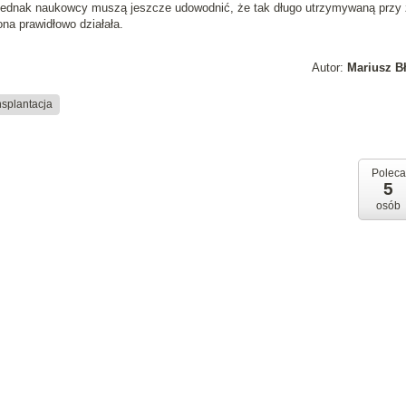
 jednak naukowcy muszą jeszcze udowodnić, że tak długo utrzymywaną przy 
na prawidłowo działała.
Autor:
Mariusz B
nsplantacja
Poleca
5
osób