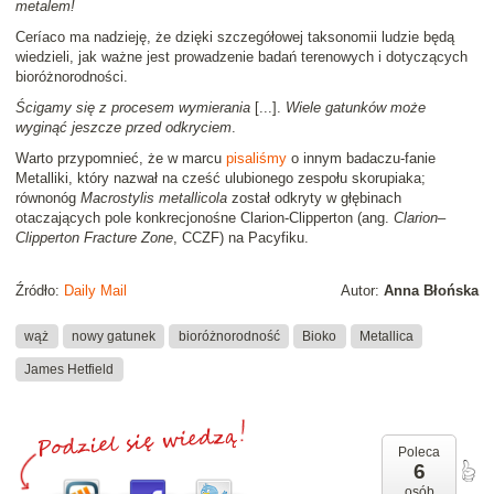
metalem!
Ceríaco ma nadzieję, że dzięki szczegółowej taksonomii ludzie będą
wiedzieli, jak ważne jest prowadzenie badań terenowych i dotyczących
bioróżnorodności.
Ścigamy się z procesem wymierania
[...].
Wiele gatunków może
wyginąć jeszcze przed odkryciem
.
Warto przypomnieć, że w marcu
pisaliśmy
o innym badaczu-fanie
Metalliki, który nazwał na cześć ulubionego zespołu skorupiaka;
równonóg
Macrostylis metallicola
został odkryty w głębinach
otaczających pole konkrecjonośne Clarion-Clipperton (ang.
Clarion–
Clipperton Fracture Zone
, CCZF) na Pacyfiku.
Źródło:
Daily Mail
Autor:
Anna Błońska
wąż
nowy gatunek
bioróżnorodność
Bioko
Metallica
James Hetfield
Poleca
6
osób