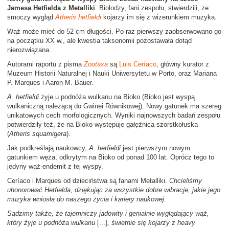
Jamesa Hetfielda z Metalliki
. Biolodzy, fani zespołu, stwierdzili, że
smoczy wygląd
Atheris hetfieldi
kojarzy im się z wizerunkiem muzyka.
Wąż może mieć do 52 cm długości. Po raz pierwszy zaobserwowano go
na początku XX w., ale kwestia taksonomii pozostawała dotąd
nierozwiązana.
Autorami raportu z pisma
Zootaxa
są
Luis Ceríaco
, główny kurator z
Muzeum Historii Naturalnej i Nauki Uniwersytetu w Porto, oraz Mariana
P. Marques i Aaron M. Bauer.
A. hetfieldi
żyje u podnóża wulkanu na Bioko (Bioko jest wyspą
wulkaniczną należącą do Gwinei Równikowej). Nowy gatunek ma szereg
unikatowych cech morfologicznych. Wyniki najnowszych badań zespołu
potwierdziły też, że na Bioko występuje gałęźnica szorstkołuska
(
Atheris squamigera
).
Jak podkreślają naukowcy,
A. hetfieldi
jest pierwszym nowym
gatunkiem węża, odkrytym na Bioko od ponad 100 lat. Oprócz tego to
jedyny wąż-endemit z tej wyspy.
Ceríaco i Marques od dzieciństwa są fanami Metalliki.
Chcieliśmy
uhonorować Hetfielda, dziękując za wszystkie dobre wibracje, jakie jego
muzyka wniosła do naszego życia i kariery naukowej
.
Sądzimy także, że tajemniczy jadowity i genialnie wyglądający wąż,
który żyje u podnóża wulkanu
[...]
, świetnie się kojarzy z heavy