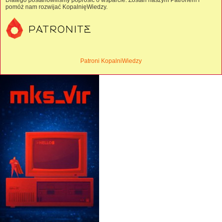
Dlatego postanowiliśmy poprosić o wsparcie. Zostań naszym Patronem i
pomóż nam rozwijać KopalnięWiedzy.
Patroni KopalniWiedzy