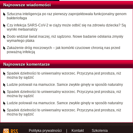
Najnowsze wiadomości
Sztuczna inteligencja po raz pierwszy zaprojektowała funkcjonalny genom
bakteriofaga
Czy infekcja SARS-CoV-2 w ciąży może odbić się na zdrowiu dziecka? Są
wyniki metaanalizy
Dodo widział świat inaczej, niż sądzono. Nowe badanie odsłania zmysły
wymarłego ptaka
Zakażenie dróg moczowych – jak komórki czuciowe chronią nas przed
poważną infekcją
Najnowsze komentarze
Spadek dzietności to uniwersalny wzorzec. Przyczyna jest prostsza, niż
można by sądzić
Ludzie polowali na mamucice. Samce zwykle ginęły w sposób naturalny
Spadek dzietności to uniwersalny wzorzec. Przyczyna jest prostsza, niż
można by sądzić
Ludzie polowali na mamucice. Samce zwykle ginęły w sposób naturalny
Spadek dzietności to uniwersalny wzorzec. Przyczyna jest prostsza, niż
można by sądzić
Polityka prywatności
|
Kontakt
Szkolenia