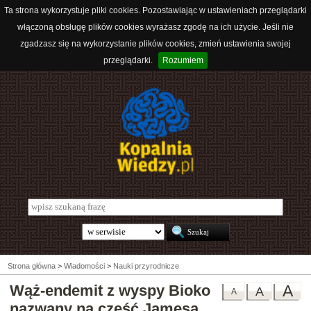
Ta strona wykorzystuje pliki cookies. Pozostawiając w ustawieniach przeglądarki
włączoną obsługę plików cookies wyrażasz zgodę na ich użycie. Jeśli nie
zgadzasz się na wykorzystanie plików cookies, zmień ustawienia swojej
przeglądarki.
Rozumiem
Strona główna
>
Wiadomości
>
Nauki przyrodnicze
Wąż-endemit z wyspy Bioko
A
A
A
nazwany na cześć Jamesa