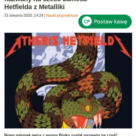
Hetfielda z Metalliki
31 sierpnia 2020, 14:24
|
Nauki przyrodnicze
Nowy gatunek węża z wyspy Bioko został nazwany na cześć