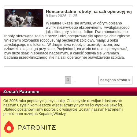
Humanoidalne roboty na sali operacyjnej
9 lipca 2026, 11:25
W Nature ukazał się artykuł, w którym opisano
wyniki niezwykłego eksperymentu, wyglądającego
jak z literatury science fiction. Dwa humanoidalne
roboty, sterowane zdalnie przez ludzi, przeprowadziły operacje chirurgiczne.
W jednym przypadku robot usunął pęcherzyk żółciowy, mając u boku
asystującego mu lekarza. W drugim dwa roboty pracowały razem, bez
człowieka stojącego przy stole. Pacjentami, co warto od razu sprecyzować,
były duże ssaki niebędące naczelnymi, a całość odbyła się w ramach
badania przedklinicznego, nie na sali operacyjnej prawdziwego szpitala.
1
…
następna strona »
Zostań Patronem
Od 2006 roku popularyzujemy naukę. Chcemy się rozwijać i dostarczać
naszym Czytelnikom jeszcze więcej atrakcyjnych treści wysokiej jakości.
Dlatego postanowiliśmy poprosić o wsparcie. Zostań naszym Patronem i
pomóż nam rozwijać KopalnięWiedzy.