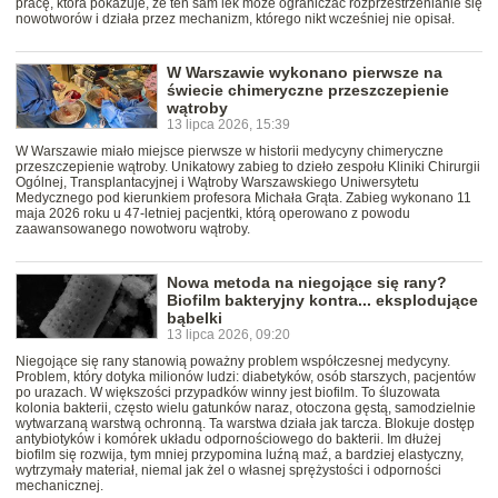
pracę, która pokazuje, że ten sam lek może ograniczać rozprzestrzenianie się
nowotworów i działa przez mechanizm, którego nikt wcześniej nie opisał.
W Warszawie wykonano pierwsze na
świecie chimeryczne przeszczepienie
wątroby
13 lipca 2026, 15:39
W Warszawie miało miejsce pierwsze w historii medycyny chimeryczne
przeszczepienie wątroby. Unikatowy zabieg to dzieło zespołu Kliniki Chirurgii
Ogólnej, Transplantacyjnej i Wątroby Warszawskiego Uniwersytetu
Medycznego pod kierunkiem profesora Michała Grąta. Zabieg wykonano 11
maja 2026 roku u 47-letniej pacjentki, którą operowano z powodu
zaawansowanego nowotworu wątroby.
Nowa metoda na niegojące się rany?
Biofilm bakteryjny kontra... eksplodujące
bąbelki
13 lipca 2026, 09:20
Niegojące się rany stanowią poważny problem współczesnej medycyny.
Problem, który dotyka milionów ludzi: diabetyków, osób starszych, pacjentów
po urazach. W większości przypadków winny jest biofilm. To śluzowata
kolonia bakterii, często wielu gatunków naraz, otoczona gęstą, samodzielnie
wytwarzaną warstwą ochronną. Ta warstwa działa jak tarcza. Blokuje dostęp
antybiotyków i komórek układu odpornościowego do bakterii. Im dłużej
biofilm się rozwija, tym mniej przypomina luźną maź, a bardziej elastyczny,
wytrzymały materiał, niemal jak żel o własnej sprężystości i odporności
mechanicznej.