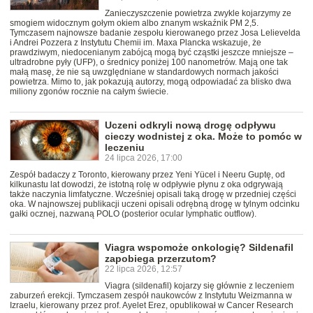
Zanieczyszczenie powietrza zwykle kojarzymy ze
smogiem widocznym gołym okiem albo znanym wskaźnik PM 2,5.
Tymczasem najnowsze badanie zespołu kierowanego przez Josa Lelievelda
i Andrei Pozzera z Instytutu Chemii im. Maxa Plancka wskazuje, że
prawdziwym, niedocenianym zabójcą mogą być cząstki jeszcze mniejsze –
ultradrobne pyły (UFP), o średnicy poniżej 100 nanometrów. Mają one tak
małą masę, że nie są uwzględniane w standardowych normach jakości
powietrza. Mimo to, jak pokazują autorzy, mogą odpowiadać za blisko dwa
miliony zgonów rocznie na całym świecie.
Uczeni odkryli nową drogę odpływu
cieczy wodnistej z oka. Może to pomóc w
leczeniu
24 lipca 2026, 17:00
Zespół badaczy z Toronto, kierowany przez Yeni Yücel i Neeru Guptę, od
kilkunastu lat dowodzi, że istotną rolę w odpływie płynu z oka odgrywają
także naczynia limfatyczne. Wcześniej opisali taką drogę w przedniej części
oka. W najnowszej publikacji uczeni opisali odrębną drogę w tylnym odcinku
gałki ocznej, nazwaną POLO (posterior ocular lymphatic outflow).
Viagra wspomoże onkologię? Sildenafil
zapobiega przerzutom?
22 lipca 2026, 12:57
Viagra (sildenafil) kojarzy się głównie z leczeniem
zaburzeń erekcji. Tymczasem zespół naukowców z Instytutu Weizmanna w
Izraelu, kierowany przez prof. Ayelet Erez, opublikował w Cancer Research