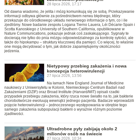
28 lipca 2026, 17:17
Od dawna wiadomo, że jelita i mózg komunikują się ze sobą. Przekazywanie
informacji odbywa głównie za pośrednictwem nerwu błędnego, który
przekazuje do ośrodkowego układu nerwowego informacje o tym, co i ile
zjedliśmy. Nowe badanie zespołu Logana Tierno Lauera, Léi Décarie-Spain i
Scotta Kanoskiego z University of Southern California, opublikowane w
Nature Communications, pokazuje jednak coś zaskakującego. Sygnały te
docierają nie tylko do pnia mózgu odpowiedzialnego za kontrolę sytości, ale
także do hipokampu – struktury kluczowej dla pamięci. Co więcej, to właśnie
one mogą decydować o tym, jak dobrze zapamiętujemy okoliczności
jedzenia.
Nietypowy przebieg zakażenia i nowa
koncepcja heterowirulencji
27 lipca 2026, 13:56
Na łamach New England Journal of Medicine
naukowcy z Uniwersytetu w Kolonii, Niemieckiego Centrum Badań nad
Zakażeniami (DZIF) oraz Broad Institute (Harvard/MIT) opisali rzadki
przypadek przebiegu zakażenia, który rzuca nowe światło na to, jak bakterie
chorobotwórcze ewoluują wewnątrz jednego pacjenta. Badacze wprowadzili
pojęcie heterowirulencji – jednoczesnego występowania w obrębie tego
samego zakażenia subpopulacji bakterii o wyraźnie różnym poziomie
zjadliwości.
Ultradrobne pyły zabijają około 2
milionów osób na świecie
27 lipca 2026, 10:34