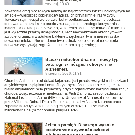
wczoraj, 10:40
Zakażenia dróg moczowych należą do najczęstszych infekcji bakteryjnych na
świecie – większość kobiet doświadcza ich przynajmniej raz w życiu.
Towarzyszą im uciążliwe objawy: ból w podbrzuszu, pieczenie podczas
oddawania moczu i silne parcie zmuszające do częstego korzystania z
toalety. Od dawna podejrzewano, że ta zwiększona częstotliwość mikcji nie
jest wyłącznie przykrą dolegliwością, lecz mechanizmem obronnym – im
szybciej organizm wypłukuje bakterie z pęcherza, tym mniejsze ryzyko
poważnej infekcji. Nie wiadomo było jednak, które konkretnie komórki
nerwowe wykrywają zagrożenie i uruchamiają tę reakcję.
Blaszki mitochondrialne – nowy typ
patologii w mózgach chorych na
Alzheimera
5 sierpnia 2026, 11:31
Choroba Alzheimera od dekad kojarzona jest przede wszystkim z blaszkami
amyloidowymi i splątkami neurofibrylarnymi. Jednak terapie celujące w
białko amyloidowe beta przynoszą jedynie ograniczone korzyści kliniczne, a
choroba wciąż pozostaje nieuleczalna. Xiuli Dan oraz zespół badaczy z
National Institute on Aging (NIH) oraz University of Minnesota, kierowany
przez Vilhelma Bohra i Paula Robbinsa, opisali w Nature Neuroscience
zupełnie nowy typ zmian patologicznych w mózgu — tzw. blaszki
mitochondrialne (mitochondrial plaques, MP).
Jelita a pamięć. Dlaczego wysoko
przetworzona żywność szkodzi
zdolnościom poznawczym