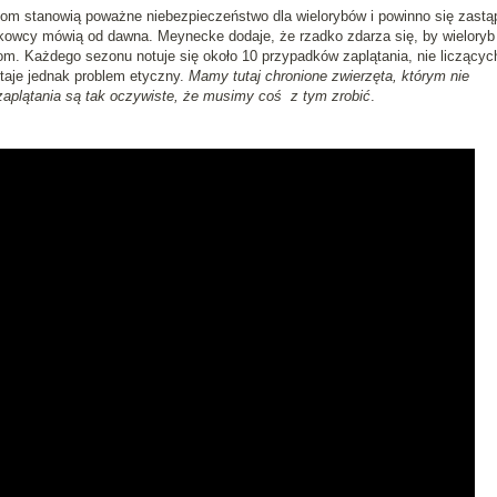
om stanowią poważne niebezpieczeństwo dla wielorybów i powinno się zastąp
kowcy mówią od dawna. Meynecke dodaje, że rzadko zdarza się, by wieloryb
nom. Każdego sezonu notuje się około 10 przypadków zaplątania, nie liczącyc
staje jednak problem etyczny.
Mamy tutaj chronione zwierzęta, którym nie
zaplątania są tak oczywiste, że musimy coś z tym zrobić
.