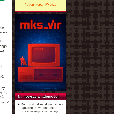
Patroni KopalniWiedzy
ców,
ednie
do
ango,
twa
li
ją
,
wszy
wych,
Najnowsze wiadomości
ode
ta. To
Dodo widział świat inaczej, niż
sądzono. Nowe badanie
odsłania zmysły wymarłego