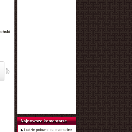
łoński
Najnowsze komentarze
Ludzie polowali na mamucice.