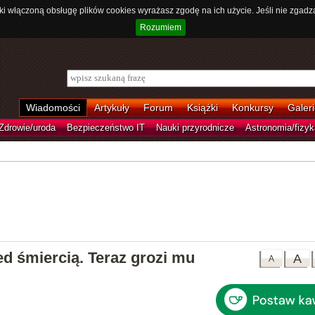
ki włączoną obsługę plików cookies wyrażasz zgodę na ich użycie. Jeśli nie zgadz
Rozumiem
Wiadomości
Artykuły
Forum
Książki
Konkursy
Galeri
Zdrowie/uroda
Bezpieczeństwo IT
Nauki przyrodnicze
Astronomia/fizyk
ed śmiercią. Teraz grozi mu
A
A