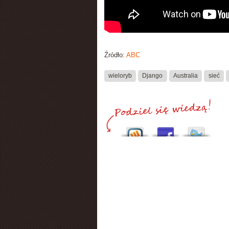
Źródło:
ABC
wieloryb
Django
Australia
sieć