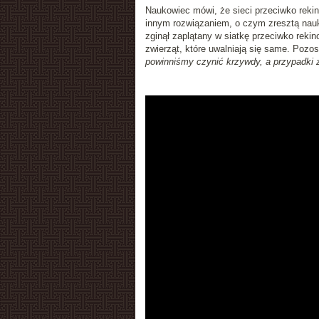
Naukowiec mówi, że sieci przeciwko rekin
innym rozwiązaniem, o czym zresztą nau
zginął zaplątany w siatkę przeciwko reki
zwierząt, które uwalniają się same. Pozo
powinniśmy czynić krzywdy, a przypadki 