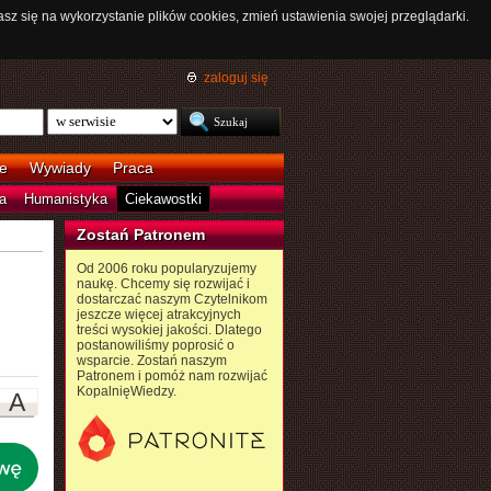
asz się na wykorzystanie plików cookies, zmień ustawienia swojej przeglądarki.
zaloguj się
e
Wywiady
Praca
a
Humanistyka
Ciekawostki
Zostań Patronem
Od 2006 roku popularyzujemy
naukę. Chcemy się rozwijać i
dostarczać naszym Czytelnikom
jeszcze więcej atrakcyjnych
treści wysokiej jakości. Dlatego
postanowiliśmy poprosić o
wsparcie. Zostań naszym
Patronem i pomóż nam rozwijać
KopalnięWiedzy.
A