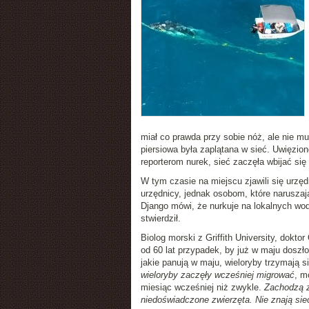
miał co prawda przy sobie nóż, ale nie mu
piersiowa była zaplątana w sieć. Uwięzion
reporterom nurek, sieć zaczęła wbijać się 
W tym czasie na miejscu zjawili się urzęd
urzędnicy, jednak osobom, które naruszaj
Django mówi, że nurkuje na lokalnych woda
stwierdził.
Biolog morski z Griffith University, dokto
od 60 lat przypadek, by już w maju doszł
jakie panują w maju, wieloryby trzymają 
wieloryby zaczęły wcześniej migrować
, m
miesiąc wcześniej niż zwykle.
Zachodzą 
niedoświadczone zwierzęta. Nie znają siec