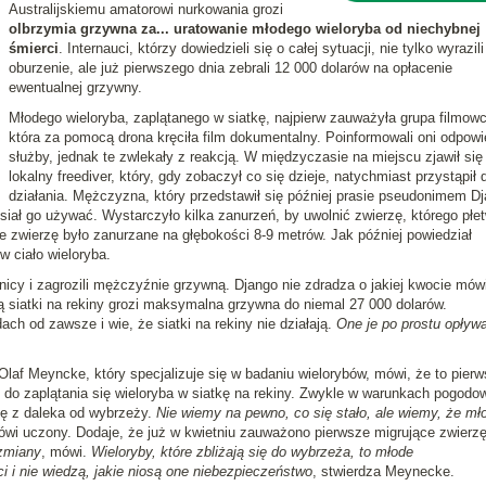
Australijskiemu amatorowi nurkowania grozi
olbrzymia grzywna za... uratowanie młodego wieloryba od niechybnej
śmierci
. Internauci, którzy dowiedzieli się o całej sytuacji, nie tylko wyrazili
oburzenie, ale już pierwszego dnia zebrali 12 000 dolarów na opłacenie
ewentualnej grzywny.
Młodego wieloryba, zaplątanego w siatkę, najpierw zauważyła grupa filmow
która za pomocą drona kręciła film dokumentalny. Poinformowali oni odpowi
służby, jednak te zwlekały z reakcją. W międzyczasie na miejscu zjawił się
lokalny freediver, który, gdy zobaczył co się dzieje, natychmiast przystąpił 
działania. Mężczyzna, który przedstawił się później prasie pseudonimem Dj
siał go używać. Wystarczyło kilka zanurzeń, by uwolnić zwierzę, którego płe
e zwierzę było zanurzane na głębokości 8-9 metrów. Jak później powiedział
w ciało wieloryba.
nicy i zagrozili mężczyźnie grzywną. Django nie zdradza o jakiej kwocie mówi
ą siatki na rekiny grozi maksymalna grzywna do niemal 27 000 dolarów.
ch od zawsze i wie, że siatki na rekiny nie działają.
One je po prostu opływa
r Olaf Meyncke, który specjalizuje się w badaniu wielorybów, mówi, że to pier
o do zaplątania się wieloryba w siatkę na rekiny. Zwykle w warunkach pogodo
się z daleka od wybrzeży.
Nie wiemy na pewno, co się stało, ale wiemy, że mł
ówi uczony. Dodaje, że już w kwietniu zauważono pierwsze migrujące zwierzę
zmiany
, mówi.
Wieloryby, które zbliżają się do wybrzeża, to młode
i i nie wiedzą, jakie niosą one niebezpieczeństwo
, stwierdza Meynecke.